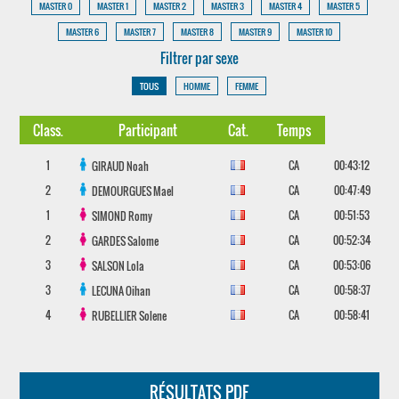
MASTER 0
MASTER 1
MASTER 2
MASTER 3
MASTER 4
MASTER 5
MASTER 6
MASTER 7
MASTER 8
MASTER 9
MASTER 10
Filtrer par sexe
TOUS
HOMME
FEMME
Class.
Participant
Cat.
Temps
1
CA
00:43:12
GIRAUD
Noah
2
CA
00:47:49
DEMOURGUES
Mael
1
CA
00:51:53
SIMOND
Romy
2
CA
00:52:34
GARDES
Salome
3
CA
00:53:06
SALSON
Lola
3
CA
00:58:37
LECUNA
Oihan
4
CA
00:58:41
RUBELLIER
Solene
RÉSULTATS PDF