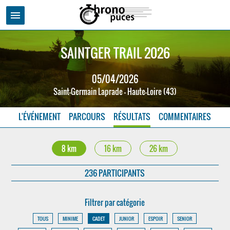
menu
SAINTGER TRAIL 2026
05/04/2026
Saint-Germain Laprade - Haute-Loire (43)
L'ÉVÉNEMENT
PARCOURS
RÉSULTATS
COMMENTAIRES
8 km
16 km
26 km
236 PARTICIPANTS
Filtrer par catégorie
TOUS
MINIME
CADET
JUNIOR
ESPOIR
SENIOR