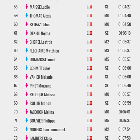
58
SE
01:04:27
MAISSE
Lucile
59
M0
01:04:49
THOMAS
Alexis
60
M0
01:04:50
BETHAZ
Celine
61
SE
01:05:18
DEKHLI
Nejma
62
M2
01:05:37
CHEREL
Laetitia
63
M3
01:05:37
FLECHAIRE
Matthieu
64
M5
01:05:57
DOMANSKI
Lionel
65
SE
01:06:00
SCHMITT
Jules
66
SE
01:06:00
VANIER
Melanie
67
SE
01:06:46
PINET
Morgane
68
M0
01:06:57
RECOQUE
Melissa
69
SE
01:06:59
ROLLIN
Manon
70
M0
01:07:01
JACQUON
Melina
71
M5
01:07:37
BOUVIER
Philippe
72
M2
01:07:54
NOREUX
Jean emmanuel
73
SE
01:07:58
LAMBERT
Clara