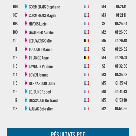
106
M4
01:21:11
CORMERAIS
Stephane
107
M3
01:21:11
CORMERAIS
Magali
108
SE
01:25:34
NIVOIS
Lucie
109
M2
01:26:09
GAUTHIER
Aurelie
110
M5
01:26:18
LEEUWERCK
Mie
111
SE
01:26:32
TOUQUET
Manon
112
M4
01:29:31
TIHANGE
Anne
113
SE
01:32:30
LAVOUTE
Pauline
114
M3
01:35:39
LOYEN
Jeanne
115
M5
01:35:41
BERNARDON
Odile
116
M9
01:41:43
LE JEUNE
Robert
117
M5
01:53:18
DUSSAUGE
Bertrand
118
M2
01:54:56
AULIAC
Sebastien
RÉSULTATS PDF