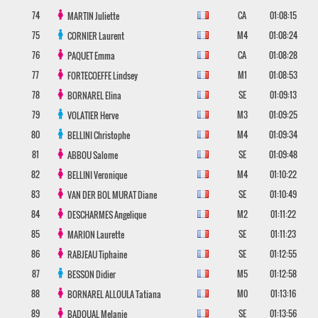
74
CA
01:08:15
MARTIN
Juliette
75
M4
01:08:24
CORNIER
Laurent
76
CA
01:08:28
PAQUET
Emma
77
M1
01:08:53
FORTECOEFFE
Lindsey
78
SE
01:09:13
BORNAREL
Elina
79
M3
01:09:25
VOLATIER
Herve
80
M4
01:09:34
BELLINI
Christophe
81
SE
01:09:48
ABBOU
Salome
82
M4
01:10:22
BELLINI
Veronique
83
SE
01:10:49
VAN DER BOL MURAT
Diane
84
M2
01:11:22
DESCHARMES
Angelique
85
SE
01:11:23
MARION
Laurette
86
SE
01:12:55
RABJEAU
Tiphaine
87
M5
01:12:58
BESSON
Didier
88
M0
01:13:16
BORNAREL ALLOULA
Tatiana
89
SE
01:13:56
BADOUAL
Melanie