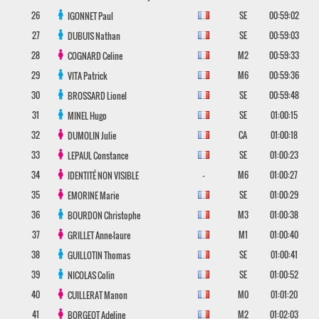
26
SE
00:59:02
IGONNET
Paul
27
SE
00:59:03
DUBUIS
Nathan
28
M2
00:59:33
COGNARD
Celine
29
M6
00:59:36
VITA
Patrick
30
SE
00:59:48
BROSSARD
Lionel
31
SE
01:00:15
MINEL
Hugo
32
CA
01:00:18
DUMOLIN
Julie
33
SE
01:00:23
LEPAUL
Constance
34
-
M6
01:00:27
IDENTITÉ NON VISIBLE
35
SE
01:00:29
EMORINE
Marie
36
M3
01:00:38
BOURDON
Christophe
37
M1
01:00:40
GRILLET
Anne-laure
38
SE
01:00:41
GUILLOTIN
Thomas
39
SE
01:00:52
NICOLAS
Colin
40
M0
01:01:20
CUILLERAT
Manon
41
M2
01:02:03
BORGEOT
Adeline