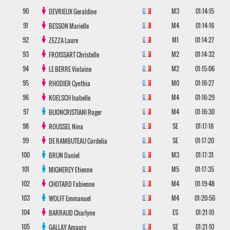
90
M3
01:14:15
DEVRIEUX
Geraldine
91
M4
01:14:16
BESSON
Marielle
92
M1
01:14:27
ZEZZA
Laure
93
M2
01:14:32
FROISSART
Christelle
94
M2
01:15:06
LE BERRE
Violaine
95
M0
01:16:27
RHODIER
Cynthia
96
M4
01:16:29
KOELSCH
Isabelle
97
M4
01:16:30
BUONCRISTIANI
Roger
98
SE
01:17:18
ROUSSEL
Nina
99
SE
01:17:20
DE RAMBUTEAU
Cordelia
100
M3
01:17:31
BRUN
Daniel
101
M5
01:17:35
MIGNEREY
Etienne
102
M4
01:19:48
CHOTARD
Fabienne
103
M4
01:20:56
WOLFF
Emmanuel
104
ES
01:21:10
BARRAUD
Charlyne
105
SE
01:21:10
GALLAY
Amaury