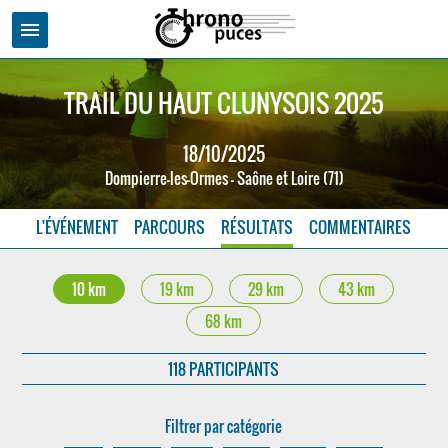
menu
TRAIL DU HAUT CLUNYSOIS 2025
18/10/2025
Dompierre-les-Ormes - Saône et Loire (71)
L'ÉVÉNEMENT
PARCOURS
RÉSULTATS
COMMENTAIRES
10 km
19 km
29 km
43 km
68 km
118 PARTICIPANTS
Filtrer par catégorie