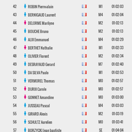
42
M1
01:02:03
ROBIN
Pierre-alain
43
M4
01:02:04
BERNIGAUD
Laurent
44
M2
01:02:13
DELORME
Marilyne
45
M2
01:02:13
BOUCHE
Bruno
46
M4
01:02:29
ALIX
Emmanuel
47
M1
01:02:33
BERTHET
Nathalie
48
M2
01:02:34
OLIVIER
Florent
49
M7
01:02:40
DESRAYAUD
Gerard
50
M1
01:02:53
DA SILVA
Paulo
51
M0
01:02:57
VERMOREL
Thomas
52
M0
01:02:57
DURIX
Carole
53
M0
01:03:00
GONNET
Amandine
54
M4
01:03:03
JUSSEAU
Pascal
55
M2
01:03:19
GIRARD
Alexis
56
M0
01:03:41
SCHULTZ
Aurelien
57
SE
01:04:04
BORZYCKI
Jean baptiste