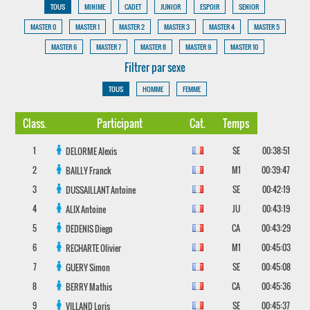
TOUS
MINIME
CADET
JUNIOR
ESPOIR
SENIOR
MASTER 0
MASTER 1
MASTER 2
MASTER 3
MASTER 4
MASTER 5
MASTER 6
MASTER 7
MASTER 8
MASTER 9
MASTER 10
Filtrer par sexe
TOUS
HOMME
FEMME
Class.
Participant
Cat.
Temps
1
SE
00:38:51
DELORME
Alexis
2
M1
00:39:47
BAILLY
Franck
3
SE
00:42:19
DUSSAILLANT
Antoine
4
JU
00:43:19
ALIX
Antoine
5
CA
00:43:29
DEDENIS
Diego
6
M1
00:45:03
RECHARTE
Olivier
7
SE
00:45:08
GUERY
Simon
8
CA
00:45:36
BERRY
Mathis
9
SE
00:45:37
VILLAND
Loris