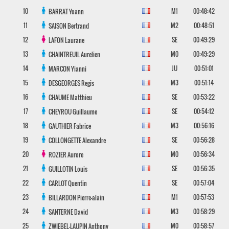
10
M1
00:48:42
BARRAT
Yoann
11
M2
00:48:51
SAISON
Bertrand
12
SE
00:49:29
LAFON
Laurane
13
M0
00:49:29
CHAINTREUIL
Aurelien
14
JU
00:51:01
MARCON
Yianni
15
M3
00:51:14
DESGEORGES
Regis
16
SE
00:53:22
CHAUME
Matthieu
17
SE
00:54:12
CHEYROU
Guillaume
18
M3
00:56:16
GAUTHIER
Fabrice
19
SE
00:56:28
COLLONGETTE
Alexandre
20
M0
00:56:34
ROZIER
Aurore
21
SE
00:56:35
GUILLOTIN
Louis
22
SE
00:57:04
CARLOT
Quentin
23
M1
00:57:53
BILLARDON
Pierre-alain
24
M3
00:58:29
SANTERNE
David
25
M0
00:58:57
ZWIEBEL-LAUPIN
Anthony