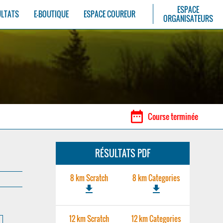
ESPACE
ULTATS
E-BOUTIQUE
ESPACE COUREUR
ORGANISATEURS
date_range
Course terminée
RÉSULTATS PDF
8 km Scratch
8 km Categories
file_download
file_download
12 km Scratch
12 km Categories