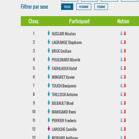
Filtrer par sexe
TOUS
HOMME
FEMME
Class.
Participant
Nation
1
AUCLAIR
Nicolas
2
LAGRANGE
Stephane
3
BROE
Emilian
4
POULENARD
Mavrik
5
FADHLAOUI
Hatef
6
MINGRET
Xavier
7
TOUCH
Benjamin
8
THILLOUX
Antoine
9
BILBAULT
Mael
10
MANIGAND
Remi
11
PERRIER
Frederic
12
LAROCHE
Camille
13
MORAND
Anthony