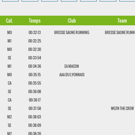
Cat.
Temps
Club
Team
M0
00:32:13
BRESSE SAONE RUNNING
BRESSE SAONE RUNN
M1
00:32:25
M0
00:32:30
SE
00:33:54
M1
00:34:36
EA MACON
M0
00:35:15
AAA DU LYONNAIS
CA
00:35:55
SE
00:36:08
CA
00:36:17
SE
00:37:58
WGTN THE CREW
M2
00:38:03
SE
00:38:09
M2
00:38:26