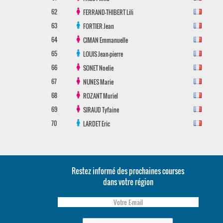
62
FERRAND-THIBERT
Lili
63
FORTIER
Jean
64
CIMAN
Emmanuelle
65
LOUIS
Jean-pierre
66
SONET
Noelie
67
NUNES
Marie
68
ROZANT
Muriel
69
SIRAUD
Tyfaine
70
LARDET
Eric
Restez informé des prochaines courses
dans votre région