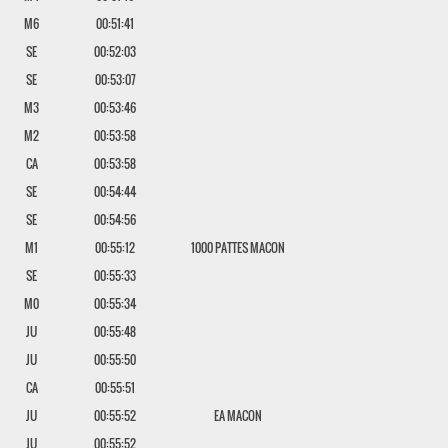
M6
00:51:41
SE
00:52:03
SE
00:53:07
M3
00:53:46
M2
00:53:58
CA
00:53:58
SE
00:54:44
SE
00:54:56
M1
00:55:12
1000 PATTES MACON
SE
00:55:33
M0
00:55:34
JU
00:55:48
JU
00:55:50
CA
00:55:51
JU
00:55:52
EA MACON
JU
00:55:52