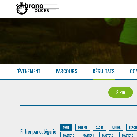
L'ÉVÉNEMENT
PARCOURS
RÉSULTATS
CO
8 km
TOUS
MINIME
CADET
JUNIOR
ESPOI
Filtrer par catégorie
MASTER 0
MASTER 1
MASTER 2
MASTER 3