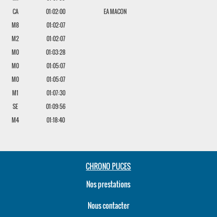
CA
01:02:00
EA MACON
M8
01:02:07
M2
01:02:07
M0
01:03:28
M0
01:05:07
M0
01:05:07
M1
01:07:30
SE
01:09:56
M4
01:18:40
CHRONO PUCES
Nos prestations
Nous contacter