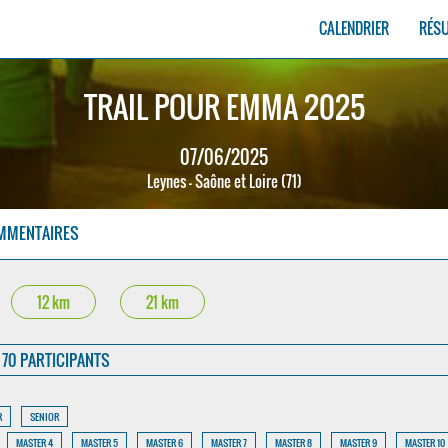
CALENDRIER
RÉS
TRAIL POUR EMMA 2025
07/06/2025
Leynes - Saône et Loire (71)
MMENTAIRES
12 km
21 km
70 PARTICIPANTS
R
SENIOR
MASTER 4
MASTER 5
MASTER 6
MASTER 7
MASTER 8
MASTER 9
MASTER 10