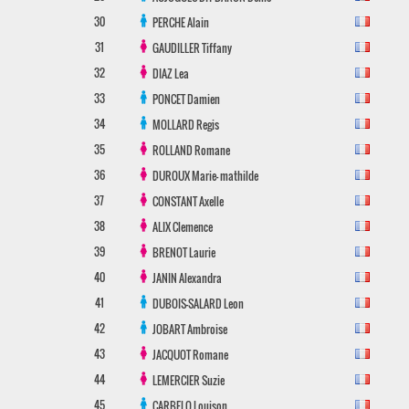
30
PERCHE
Alain
31
GAUDILLER
Tiffany
32
DIAZ
Lea
33
PONCET
Damien
34
MOLLARD
Regis
35
ROLLAND
Romane
36
DUROUX
Marie- mathilde
37
CONSTANT
Axelle
38
ALIX
Clemence
39
BRENOT
Laurie
40
JANIN
Alexandra
41
DUBOIS-SALARD
Leon
42
JOBART
Ambroise
43
JACQUOT
Romane
44
LEMERCIER
Suzie
45
CARBELO
Louison