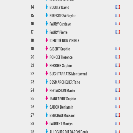
14
BOULLY
David
15
PIRES DE SA
Gaylor
16
FAURY
Gustave
17
FAURY
Pierre
18
-
IDENTITÉ NON VISIBLE
19
GIBERT
Sophie
20
PONCET
Florence
21
PERRIER
Sophie
22
BUCH TARRATS
Montserrat
23
DESMARCHELIER
Taho
24
PEYLACHON
Maele
25
JEANFAIVRE
Sophie
26
SADOK
Benjamin
27
BENCHAO
Mickael
28
LAURENT
Maelys
29
AUJOGUES DIT BARON
Denis