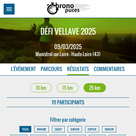
menu
DÉFI VELLAVE 2025
09/03/2025
Monistrol-sur-Loire - Haute-Loire (43)
L'ÉVÉNEMENT
PARCOURS
RÉSULTATS
COMMENTAIRES
10 km
15 km
25 km
111 PARTICIPANTS
Filtrer par catégorie
TOUS
MINIME
CADET
JUNIOR
ESPOIR
SENIOR