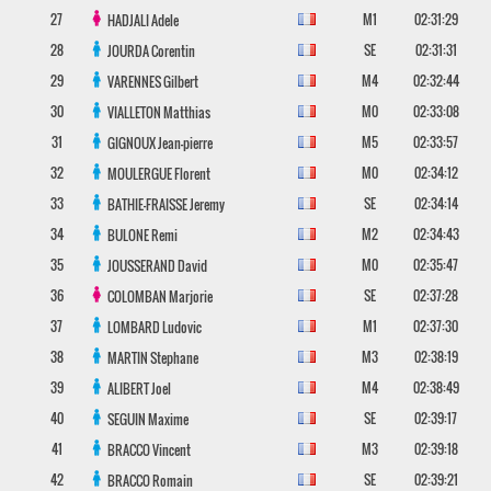
27
M1
02:31:29
HADJALI
Adele
28
SE
02:31:31
JOURDA
Corentin
29
M4
02:32:44
VARENNES
Gilbert
30
M0
02:33:08
VIALLETON
Matthias
31
M5
02:33:57
GIGNOUX
Jean-pierre
32
M0
02:34:12
MOULERGUE
Florent
33
SE
02:34:14
BATHIE-FRAISSE
Jeremy
34
M2
02:34:43
BULONE
Remi
35
M0
02:35:47
JOUSSERAND
David
36
SE
02:37:28
COLOMBAN
Marjorie
37
M1
02:37:30
LOMBARD
Ludovic
38
M3
02:38:19
MARTIN
Stephane
39
M4
02:38:49
ALIBERT
Joel
40
SE
02:39:17
SEGUIN
Maxime
41
M3
02:39:18
BRACCO
Vincent
42
SE
02:39:21
BRACCO
Romain