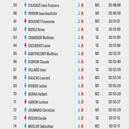
59
M5
02:48:08
FOUCAUT
Jean francois
60
M1
02:48:58
PERRIN
Jean-baptiste
61
M2
02:51:07
BOUCHET
Francoise
62
SE
02:51:09
MERLE
Brice
63
SE
02:51:09
CHANDIER
Mathieu
64
SE
02:51:46
ESCUDERO
Lucie
65
M1
02:52:31
BARTHELEMY
Mathias
66
SE
02:52:40
ROIRON
Claude
67
SE
02:52:59
VILLARD
Jean
68
M3
02:53:34
BAUZAC
Laurent
69
M1
02:55:20
RIVIERE
Julien
70
M2
02:55:20
BERNA
Hubert
71
SE
02:55:27
GARON
Justine
72
M1
02:55:29
JOUMARD
Christian
73
SE
02:57:15
REDON
Elodie
74
M2
02:57:17
MEILLER
Sebastien