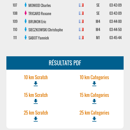
107
SE
03:43:09
MONIOD
Charles
108
SE
03:43:09
TRICARD
Roxane
109
M4
03:44:00
BRUNON
Eric
110
M4
03:44:50
SIECZKOWSKI
Christophe
111
M1
03:45:44
SABOT
Yannick
RÉSULTATS PDF
10 km Scratch
10 km Categories
file_download
file_download
15 km Scratch
15 km Categories
file_download
file_download
25 km Scratch
25 km Categories
file_download
file_download