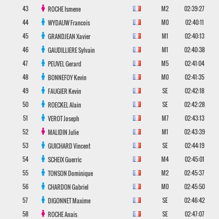
43
M2
02:39:27
ROCHE
Ismene
44
M0
02:40:11
WYDAUW
Francois
45
M1
02:40:13
GRANDJEAN
Xavier
46
M1
02:40:38
GAUDILLIERE
Sylvain
47
M5
02:41:04
PEUVEL
Gerard
48
M0
02:41:35
BONNEFOY
Kevin
49
SE
02:42:18
FAUGIER
Kevin
50
SE
02:42:28
ROECKEL
Alain
51
M7
02:43:13
VEROT
Joseph
52
M1
02:43:39
MALIDIN
Julie
53
SE
02:44:19
GUICHARD
Vincent
54
M4
02:45:01
SCHEIX
Guerric
55
M2
02:45:37
TONSON
Dominique
56
M0
02:45:50
CHARDON
Gabriel
57
SE
02:46:42
DIGONNET
Maxime
58
SE
02:47:07
ROCHE
Anais