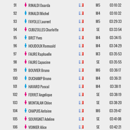
91
M5
03:10:32
RINALDI
Ouarda
92
M4
03:10:32
RINALDI
Michel
93
M5
03:29:33
FAYOLLE
Laurent
94
SE
03:33:54
CUBIZOLLES
Charlotte
95
M4
03:34:15
BRET
Yves
96
M4
03:34:29
HOUDOUX
Romuald
97
M3
03:35:53
FAURE
Raphaelle
98
SE
03:35:55
FAURE
Capucine
99
M6
03:36:17
BOUVIER
Bruno
100
M4
03:36:31
DUCHAMP
Bruno
101
M4
03:38:11
HAVARD
Pascal
102
SE
03:38:19
FERRET
Angelique
103
SE
03:38:20
MONTALAN
Chloe
104
M6
03:39:47
CHAPUIS
Antoine
105
SE
03:41:08
SOUVIGNET
Adeline
106
SE
03:42:21
VOINIER
Alice