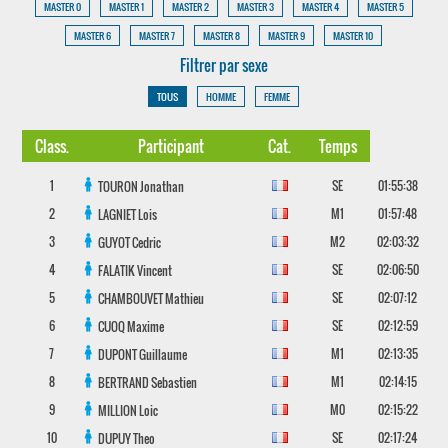
MASTER 0
MASTER 1
MASTER 2
MASTER 3
MASTER 4
MASTER 5
MASTER 6
MASTER 7
MASTER 8
MASTER 9
MASTER 10
Filtrer par sexe
TOUS
HOMME
FEMME
Class.
Participant
Cat.
Temps
1
SE
01:55:38
TOURON
Jonathan
2
M1
01:57:48
LAGNIET
Lois
3
M2
02:03:32
GUYOT
Cedric
4
SE
02:06:50
FALATIK
Vincent
5
SE
02:07:12
CHAMBOUVET
Mathieu
6
SE
02:12:59
CUOQ
Maxime
7
M1
02:13:35
DUPONT
Guillaume
8
M1
02:14:15
BERTRAND
Sebastien
9
M0
02:15:22
MILLION
Loic
10
SE
02:17:24
DUPUY
Theo