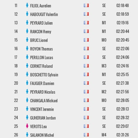
11
SE
02:18:48
FILIOL
Aurelien
12
SE
02:18:59
HABOUGIT
Valentin
13
M1
02:19:16
PEYRARD
Julien
14
M1
02:20:44
RANCON
Remy
15
M0
02:20:45
BRUC
Lionel
16
SE
02:22:06
ROYON
Thomas
17
SE
02:24:06
PERILLON
Lucas
18
M3
02:24:16
CORNET
Roland
19
M1
02:25:15
BOSCHETTO
Sylvain
20
SE
02:27:38
FAUGIER
Damien
21
M2
02:27:56
PEYRARD
Nicolas
22
M0
02:28:05
CHANGALA
Mickael
23
SE
02:28:13
VINCENT
Jeremie
24
SE
02:28:32
GUHERIAN
Jordan
25
SE
02:29:07
VEROTS
Lea
26
M4
02:31:26
SALANON
Michel