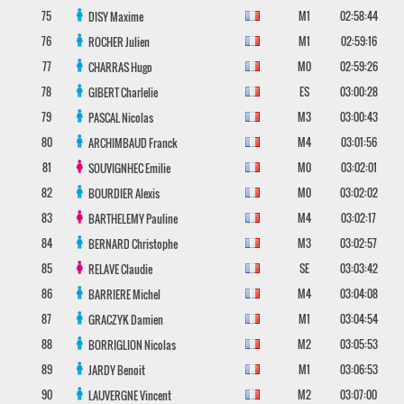
75
M1
02:58:44
DISY
Maxime
76
M1
02:59:16
ROCHER
Julien
77
M0
02:59:26
CHARRAS
Hugo
78
ES
03:00:28
GIBERT
Charlelie
79
M3
03:00:43
PASCAL
Nicolas
80
M4
03:01:56
ARCHIMBAUD
Franck
81
M0
03:02:01
SOUVIGNHEC
Emilie
82
M0
03:02:02
BOURDIER
Alexis
83
M4
03:02:17
BARTHELEMY
Pauline
84
M3
03:02:57
BERNARD
Christophe
85
SE
03:03:42
RELAVE
Claudie
86
M4
03:04:08
BARRIERE
Michel
87
M1
03:04:54
GRACZYK
Damien
88
M2
03:05:53
BORRIGLION
Nicolas
89
M1
03:06:53
JARDY
Benoit
90
M2
03:07:00
LAUVERGNE
Vincent