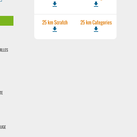
file_download
file_download
25 km Scratch
25 km Categories
file_download
file_download
ILLES
TE
OUGE