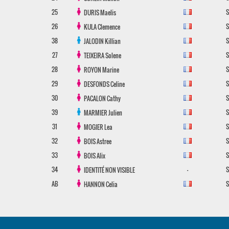
25
S
DURIS
Maelis
26
S
KULA
Clemence
38
S
JALODIN
Killian
27
S
TEIXEIRA
Solene
28
S
ROYON
Marine
29
S
DESFONDS
Celine
30
S
PACALON
Cathy
39
S
MARMIER
Julien
31
S
MOGIER
Lea
32
S
BOIS
Astree
33
S
BOIS
Alix
34
-
S
IDENTITÉ NON VISIBLE
AB
S
HANNON
Celia