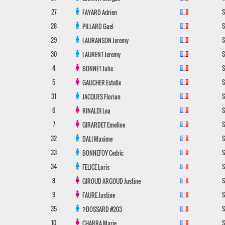
27
S
FAYARD
Adrien
28
S
PILLARD
Gael
29
S
LAURANSON
Jeremy
30
S
LAURENT
Jeremy
4
S
BONNET
Julie
5
S
GAUCHER
Estelle
31
S
JACQUES
Florian
6
S
RINALDI
Lea
7
S
GIRARDET
Emeline
32
S
DALI
Maxime
33
S
BONNEFOY
Cedric
34
S
FELICE
Loris
8
S
GIROUD ARGOUD
Justine
9
S
FAURE
Justine
35
S
?DOSSARD
#203
10
S
CHARRA
Marie