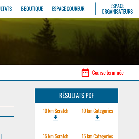
ESPACE
ULTATS
E-BOUTIQUE
ESPACE COUREUR
ORGANISATEURS
date_range
Course terminée
RÉSULTATS PDF
10 km Scratch
10 km Categories
file_download
file_download
15 km Scratch
15 km Categories