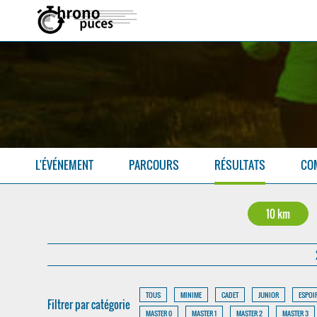
L'ÉVÉNEMENT
PARCOURS
RÉSULTATS
CO
10 km
TOUS
MINIME
CADET
JUNIOR
ESPOI
Filtrer par catégorie
MASTER 0
MASTER 1
MASTER 2
MASTER 3