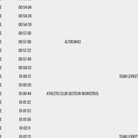
E
00:54:04
E
00:54:24
E
00:54:39
E
00:57:00
E
00:57:08
ALTIRUN43
E
00:57:22
E
00:57:49
E
00:58:52
E
01:00:13
TEAM LEVRET
E
01:00:20
E
01:00:44
ATHLETIC CLUB SECTEUR MONISTROL
E
01:01:22
E
01:01:53
E
01:01:56
E
01:02:11
E
01:02:21
TEAM LEVRET