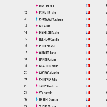
11
S
RIVAT
Manon
12
S
POMMIER
Julie
36
S
CHOMARAT
Stephane
13
S
GOT
Alicia
14
S
MICHELON
Estelle
15
S
HERRERO
Camille
16
S
PERBEY
Marie
17
S
QUIBLIER
Lorie
18
S
HAMDI
Doriane
19
S
GIRAUDON
Maud
20
S
SWOBODA
Marine
21
S
CHENEVIER
Julie
22
S
TARDY
Charlotte
23
S
VEY
Noemie
37
S
ORIGINE
Quentin
24
S
SORLIN
Manon