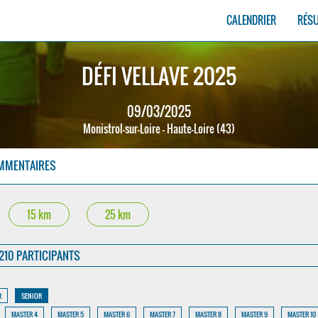
CALENDRIER
RÉS
DÉFI VELLAVE 2025
09/03/2025
Monistrol-sur-Loire - Haute-Loire (43)
MMENTAIRES
15 km
25 km
210 PARTICIPANTS
R
SENIOR
MASTER 4
MASTER 5
MASTER 6
MASTER 7
MASTER 8
MASTER 9
MASTER 10