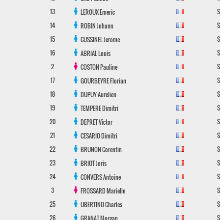
13
S
LEROUX
Emeric
14
S
ROBIN
Johann
15
S
CUSSINEL
Jerome
16
S
ABRIAL
Louis
2
S
COSTON
Pauline
17
S
GOURBEYRE
Florian
18
S
DUPUY
Aurelien
19
S
TEMPERE
Dimitri
20
S
DEPRET
Victor
21
S
CESARIO
Dimitri
22
S
BRUNON
Corentin
23
S
BRIOT
Joris
24
S
CONVERS
Antoine
3
S
FROSSARD
Marielle
25
S
UBERTINO
Charles
26
S
GRANAT
Morgan