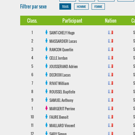
Filtrer par sexe
TOUS
HOMME
FEMME
Class.
Participant
Nation
Ca
1
S
SAINT-CHELY
Hugo
2
S
MASSARDIER
Lucas
3
S
RANCON
Quentin
4
S
CELLE
Jordan
5
S
JOUSSERAND
Adrien
6
S
DECROIX
Lucas
7
S
RIVAT
William
8
S
ROUSSEL
Baptiste
9
S
SAMUEL
Anthony
1
S
MARGERIT
Perrine
10
S
FAURE
Benoit
11
S
MAILLARD
Vincent
12
S
SABY
Simon