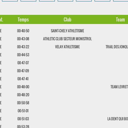
t.
Temps
Club
Team
E
00:40:50
SAINT-CHELY ATHLETISME
E
00:43:08
ATHLETIC CLUB SECTEUR MONISTROL
E
00:43:22
VELAY ATHLETISME
TRAIL DES JONQU
E
00:44:53
E
00:47:07
E
00:47:09
E
00:47:41
E
00:48:00
TEAM LEVRET
E
00:48:20
E
00:50:58
E
00:51:01
E
00:51:03
LA DENT QUI B
E
00:53:28