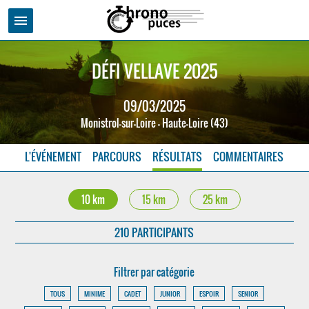
menu
DÉFI VELLAVE 2025
09/03/2025
Monistrol-sur-Loire - Haute-Loire (43)
L'ÉVÉNEMENT
PARCOURS
RÉSULTATS
COMMENTAIRES
10 km
15 km
25 km
210 PARTICIPANTS
Filtrer par catégorie
TOUS
MINIME
CADET
JUNIOR
ESPOIR
SENIOR