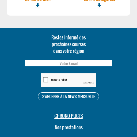
file_download
file_download
Restez informé des
prochaines courses
dans votre région
CHRONO PUCES
Nos prestations