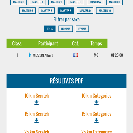
MASTER 0
MASTER 1
MASTER 2
MASTER 3
MASTER 4
MASTER 5
MASTER 6
MASTER 7
MASTER 8
MASTER 9
MASTER 10
Filtrer par sexe
TOUS
HOMME
FEMME
Class.
Participant
Cat.
Temps
1
M8
01:25:08
MIZZON
Albert
RÉSULTATS PDF
10 km Scratch
10 km Categories
file_download
file_download
15 km Scratch
15 km Categories
file_download
file_download
25 km Scratch
25 km Categories