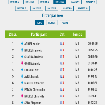
MASTER 0
MASTER 1
MASTER 2
MASTER 3
MASTER 4
MASTER 5
MASTER 6
MASTER 7
MASTER 8
MASTER 9
MASTER 10
Filtrer par sexe
TOUS
HOMME
FEMME
Class.
Participant
Cat.
Temps
1
M3
00:47:56
ABRIAL
Xavier
2
M3
00:58:25
BAURE
Francois
3
M3
00:59:29
CHARRA
Frederic
1
M3
01:00:44
GAGNE
Annick
4
M3
01:01:26
LIOGIER
Felix
5
M3
01:04:47
AVRIL
Franck
6
M3
01:05:31
MARCOUX
Vincent
7
M3
01:08:57
PETAVY
Christophe
2
M3
01:09:49
BAURE !!
Christelle
8
M3
01:13:26
SABY
Stephane