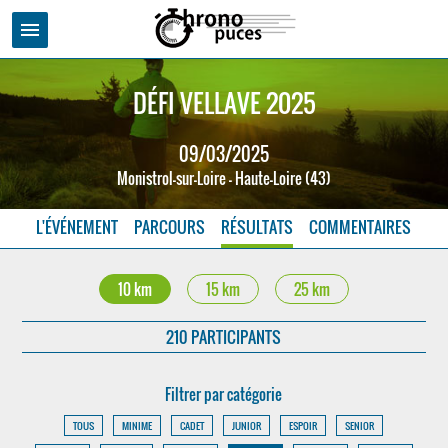
menu
DÉFI VELLAVE 2025
09/03/2025
Monistrol-sur-Loire - Haute-Loire (43)
L'ÉVÉNEMENT
PARCOURS
RÉSULTATS
COMMENTAIRES
10 km
15 km
25 km
210 PARTICIPANTS
Filtrer par catégorie
TOUS
MINIME
CADET
JUNIOR
ESPOIR
SENIOR