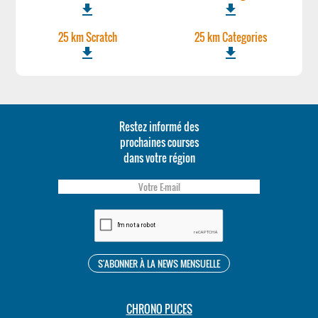
file_download
file_download
25 km Scratch
25 km Categories
file_download
file_download
Restez informé des
prochaines courses
dans votre région
CHRONO PUCES