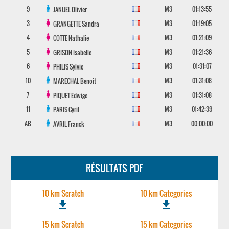
9
M3
01:13:55
JANUEL
Olivier
3
M3
01:19:05
GRANGETTE
Sandra
4
M3
01:21:09
COTTE
Nathalie
5
M3
01:21:36
GRISON
Isabelle
6
M3
01:31:07
PHILIS
Sylvie
10
M3
01:31:08
MARECHAL
Benoit
7
M3
01:31:08
PIQUET
Edwige
11
M3
01:42:39
PARIS
Cyril
AB
M3
00:00:00
AVRIL
Franck
RÉSULTATS PDF
10 km Scratch
10 km Categories
file_download
file_download
15 km Scratch
15 km Categories