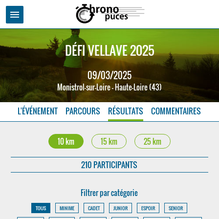
menu
DÉFI VELLAVE 2025
09/03/2025
Monistrol-sur-Loire - Haute-Loire (43)
L'ÉVÉNEMENT
PARCOURS
RÉSULTATS
COMMENTAIRES
10 km
15 km
25 km
210 PARTICIPANTS
Filtrer par catégorie
TOUS
MINIME
CADET
JUNIOR
ESPOIR
SENIOR