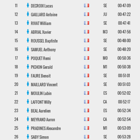
11
SE
00:47:09
DECROIX
Lucas
12
JU
00:47:22
GAILLARD
Antoine
13
SE
00:47:41
RIVAT
William
14
M3
00:47:56
ABRIAL
Xavier
15
SE
00:48:00
ROUSSEL
Baptiste
16
SE
00:48:20
SAMUEL
Anthony
17
M0
00:50:36
POQUET
Remi
18
M1
00:50:38
PICHON
Gerald
19
SE
00:51:01
FAURE
Benoit
20
SE
00:51:03
MAILLARD
Vincent
21
ES
00:52:02
MOULIN
Lubin
22
CA
00:52:17
LAFFONT
Willy
23
ES
00:52:34
BEAL
Aurelien
24
CA
00:52:54
MEYRAND
Aaron
25
M1
00:53:09
PRADINES
Alexandre
26
SE
00:53:28
SABY
Simon