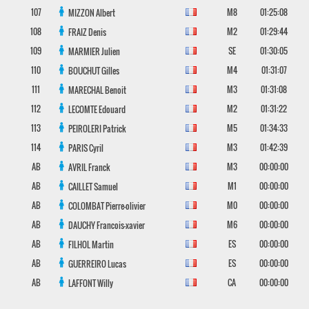
107
M8
01:25:08
MIZZON
Albert
108
M2
01:29:44
FRAIZ
Denis
109
SE
01:30:05
MARMIER
Julien
110
M4
01:31:07
BOUCHUT
Gilles
111
M3
01:31:08
MARECHAL
Benoit
112
M2
01:31:22
LECOMTE
Edouard
113
M5
01:34:33
PEIROLERI
Patrick
114
M3
01:42:39
PARIS
Cyril
AB
M3
00:00:00
AVRIL
Franck
AB
M1
00:00:00
CAILLET
Samuel
AB
M0
00:00:00
COLOMBAT
Pierre-olivier
AB
M6
00:00:00
DAUCHY
Francois-xavier
AB
ES
00:00:00
FILHOL
Martin
AB
ES
00:00:00
GUERREIRO
Lucas
AB
CA
00:00:00
LAFFONT
Willy