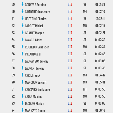
59
SE
01:01:53
CONVERS
Antoine
60
M4
01:02:10
CIBERTINO
Jean-marc
61
SE
01:02:11
UBERTINO
Charles
62
M5
01:02:15
CARROT
Michel
63
SE
01:02:21
GRANAT
Morgan
64
SE
01:02:32
FAYARD
Adrien
65
M0
01:02:34
ROCHEDIX
Sebastien
66
SE
01:02:46
PILLARD
Gael
67
SE
01:03:03
LAURANSON
Jeremy
68
SE
01:03:33
LAURENT
Jeremy
69
M3
01:04:47
AVRIL
Franck
70
M3
01:05:31
MARCOUX
Vincent
71
M1
01:05:53
VAISSAIRE
Guillaume
72
M0
01:05:53
ZAOUI
Maxime
73
SE
01:06:09
JACQUES
Florian
74
M0
01:06:16
MARICATO
Daniel