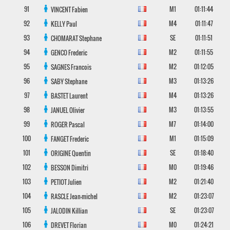
91
M1
01:11:44
VINCENT
Fabien
92
M4
01:11:47
KELLY
Paul
93
SE
01:11:51
CHOMARAT
Stephane
94
M2
01:11:55
GENCO
Frederic
95
M2
01:12:05
SAGNES
Francois
96
M3
01:13:26
SABY
Stephane
97
M4
01:13:26
BASTET
Laurent
98
M3
01:13:55
JANUEL
Olivier
99
M7
01:14:00
ROGER
Pascal
100
M1
01:15:09
FANGET
Frederic
101
SE
01:18:40
ORIGINE
Quentin
102
M0
01:19:46
BESSON
Dimitri
103
M2
01:21:40
PETIOT
Julien
104
M2
01:23:07
RASCLE
Jean-michel
105
SE
01:23:07
JALODIN
Killian
106
M0
01:24:21
DREVET
Florian