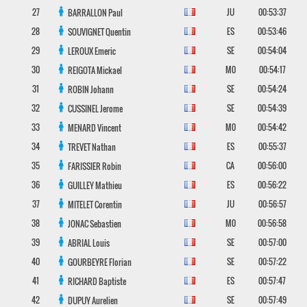
27
JU
00:53:37
BARRALLON
Paul
28
ES
00:53:46
SOUVIGNET
Quentin
29
SE
00:54:04
LEROUX
Emeric
30
M0
00:54:17
REIGOTA
Mickael
31
SE
00:54:24
ROBIN
Johann
32
SE
00:54:39
CUSSINEL
Jerome
33
M0
00:54:42
MENARD
Vincent
34
ES
00:55:37
TREVET
Nathan
35
CA
00:56:00
FARISSIER
Robin
36
ES
00:56:22
GUILLEY
Mathieu
37
JU
00:56:57
MITELET
Corentin
38
M0
00:56:58
JONAC
Sebastien
39
SE
00:57:00
ABRIAL
Louis
40
SE
00:57:22
GOURBEYRE
Florian
41
ES
00:57:47
RICHARD
Baptiste
42
SE
00:57:49
DUPUY
Aurelien