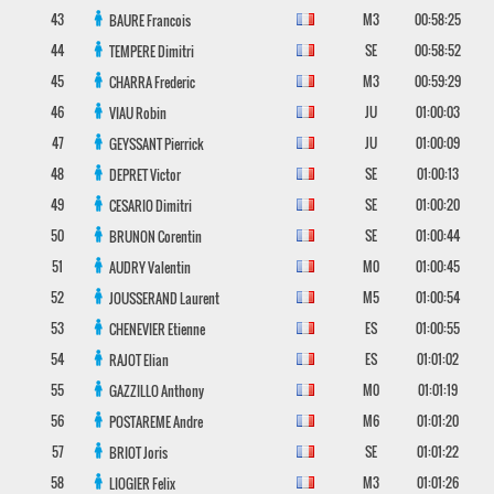
43
M3
00:58:25
BAURE
Francois
44
SE
00:58:52
TEMPERE
Dimitri
45
M3
00:59:29
CHARRA
Frederic
46
JU
01:00:03
VIAU
Robin
47
JU
01:00:09
GEYSSANT
Pierrick
48
SE
01:00:13
DEPRET
Victor
49
SE
01:00:20
CESARIO
Dimitri
50
SE
01:00:44
BRUNON
Corentin
51
M0
01:00:45
AUDRY
Valentin
52
M5
01:00:54
JOUSSERAND
Laurent
53
ES
01:00:55
CHENEVIER
Etienne
54
ES
01:01:02
RAJOT
Elian
55
M0
01:01:19
GAZZILLO
Anthony
56
M6
01:01:20
POSTAREME
Andre
57
SE
01:01:22
BRIOT
Joris
58
M3
01:01:26
LIOGIER
Felix