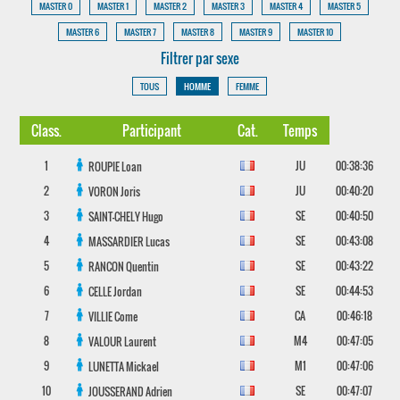
MASTER 0
MASTER 1
MASTER 2
MASTER 3
MASTER 4
MASTER 5
MASTER 6
MASTER 7
MASTER 8
MASTER 9
MASTER 10
Filtrer par sexe
TOUS
HOMME
FEMME
Class.
Participant
Cat.
Temps
1
JU
00:38:36
ROUPIE
Loan
2
JU
00:40:20
VORON
Joris
3
SE
00:40:50
SAINT-CHELY
Hugo
4
SE
00:43:08
MASSARDIER
Lucas
5
SE
00:43:22
RANCON
Quentin
6
SE
00:44:53
CELLE
Jordan
7
CA
00:46:18
VILLIE
Come
8
M4
00:47:05
VALOUR
Laurent
9
M1
00:47:06
LUNETTA
Mickael
10
SE
00:47:07
JOUSSERAND
Adrien