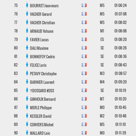
75
M5
01:06:24
BOURRET
Jean-marc
76
M5
01:07:08
VACHER
Gerard
77
M5
01:08:02
VACHER
Christian
78
M1
01:08:08
ARNAUD
Yohann
79
ES
01:08:20
FAVIER
Lucas
80
SE
01:08:26
DALI
Maxime
81
SE
01:08:36
BONNEFOY
Cedric
82
SE
01:08:43
FELICE
Loris
83
M3
01:08:57
PETAVY
Christophe
84
M4
01:09:20
BARNIER
Laurent
85
SE
01:10:19
?DOSSARD
#203
86
M7
01:10:20
GINHOUX
Bernard
87
M0
01:10:45
MERLE
Philippe
88
M2
01:10:48
KESSLER
David
89
M5
01:11:10
CONVERS
Michel
90
M0
01:11:39
MALLARD
Loic