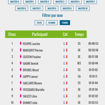
MASTER 0
MASTER 1
MASTER 2
MASTER 3
MASTER 4
MASTER 5
MASTER 6
MASTER 7
MASTER 8
MASTER 9
MASTER 10
Filtrer par sexe
TOUS
HOMME
FEMME
Class.
Participant
Cat.
Temps
1
ES
00:48:53
ROUPIE
Laurine
2
SE
00:50:58
MARGERIT
Perrine
3
SE
00:57:08
COSTON
Pauline
4
M3
01:00:44
GAGNE
Annick
5
ES
01:01:02
BRUNEL
Maud
6
CA
01:01:11
CAPPY
Leonor
7
ES
01:01:44
GAILLARD
Manon
8
SE
01:01:56
FROSSARD
Marielle
9
JU
01:02:02
SAUZET
Lilou
10
SE
01:03:53
BONNET
Julie