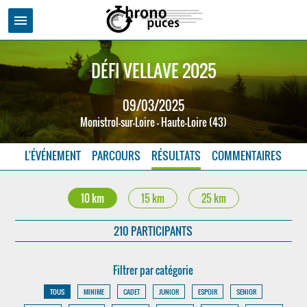
menu
DÉFI VELLAVE 2025
09/03/2025
Monistrol-sur-Loire - Haute-Loire (43)
L'ÉVÉNEMENT
PARCOURS
RÉSULTATS
COMMENTAIRES
10 km
15 km
25 km
210 PARTICIPANTS
Filtrer par catégorie
TOUS
MINIME
CADET
JUNIOR
ESPOIR
SENIOR