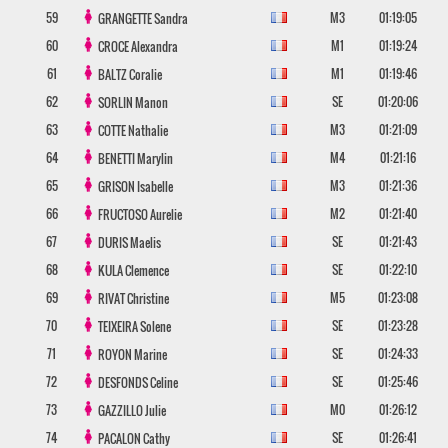
59
M3
01:19:05
GRANGETTE
Sandra
60
M1
01:19:24
CROCE
Alexandra
61
M1
01:19:46
BALTZ
Coralie
62
SE
01:20:06
SORLIN
Manon
63
M3
01:21:09
COTTE
Nathalie
64
M4
01:21:16
BENETTI
Marylin
65
M3
01:21:36
GRISON
Isabelle
66
M2
01:21:40
FRUCTOSO
Aurelie
67
SE
01:21:43
DURIS
Maelis
68
SE
01:22:10
KULA
Clemence
69
M5
01:23:08
RIVAT
Christine
70
SE
01:23:28
TEIXEIRA
Solene
71
SE
01:24:33
ROYON
Marine
72
SE
01:25:46
DESFONDS
Celine
73
M0
01:26:12
GAZZILLO
Julie
74
SE
01:26:41
PACALON
Cathy