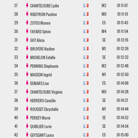
27
M2
01:11:07
CHANTELOUBE
Lydie
28
M0
01:11:19
RIBEYRON
Pauline
29
ES
01:11:43
ZOTOS
Manon
30
M4
01:11:54
FAYARD
Sylvie
31
SE
01:12:16
GOT
Alicia
32
M1
01:12:26
BRUYERE
Nadine
33
SE
01:12:32
MICHELON
Estelle
34
M2
01:12:48
PENNING
Stephanie
35
M1
01:12:50
MASSON
Ingrid
36
ES
01:14:06
DEMARS
Lise
37
M0
01:14:28
CHANTELOUBE
Virginie
38
SE
01:14:37
HERRERO
Camille
39
M1
01:14:44
ROUSSET
Chrystelle
40
SE
01:14:52
PERBEY
Marie
41
SE
01:14:54
QUIBLIER
Lorie
42
ES
01:15:00
GEYSSANT
Laura