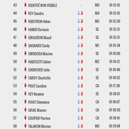
43
-
M0
01:15:10
IDENTITÉ NON VISIBLE
44
M4
01:15:16
REY
Sandra
45
M5
01:15:30
RIBEYRON
Helen
46
SE
01:15:31
HAMDI
Doriane
47
SE
01:15:31
GIRAUDON
Maud
48
M1
01:15:34
SAGNARD
Cindy
49
SE
01:16:00
SWOBODA
Marine
50
M2
01:16:12
HABOUZIT
Celine
51
SE
01:16:46
CHENEVIER
Julie
52
SE
01:16:52
TARDY
Charlotte
53
CA
01:17:28
PRAT
Candice
54
SE
01:18:01
VEY
Noemie
55
CA
01:18:07
RIVAT
Clemence
56
CA
01:18:20
GRAIL
Manon
57
CA
01:18:41
COUPIER
Perrine
58
M0
01:19:04
TALARON
Marine