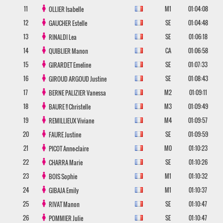
11
M1
01:04:08
OLLIER
Isabelle
12
SE
01:04:48
GAUCHER
Estelle
13
SE
01:06:18
RINALDI
Lea
14
CA
01:06:58
QUIBLIER
Manon
15
SE
01:07:33
GIRARDET
Emeline
16
SE
01:08:43
GIROUD ARGOUD
Justine
17
M2
01:09:11
BERNE PALIZIER
Vanessa
18
M3
01:09:49
BAURE !!
Christelle
19
M4
01:09:57
REMILLIEUX
Viviane
20
SE
01:09:59
FAURE
Justine
21
M0
01:10:23
PICOT
Anne-claire
22
SE
01:10:26
CHARRA
Marie
23
M1
01:10:32
BOIS
Sophie
24
M1
01:10:37
GIBAJA
Emily
25
SE
01:10:47
RIVAT
Manon
26
SE
01:10:47
POMMIER
Julie