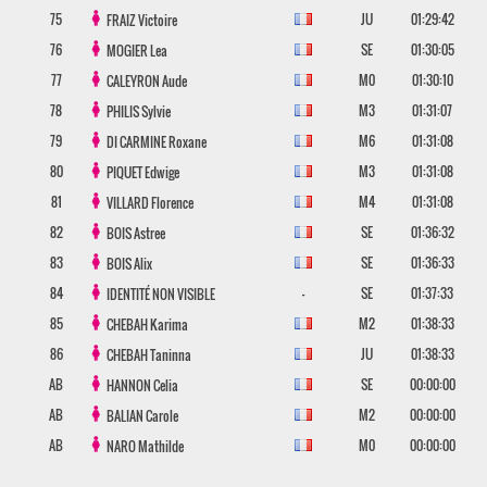
75
JU
01:29:42
FRAIZ
Victoire
76
SE
01:30:05
MOGIER
Lea
77
M0
01:30:10
CALEYRON
Aude
78
M3
01:31:07
PHILIS
Sylvie
79
M6
01:31:08
DI CARMINE
Roxane
80
M3
01:31:08
PIQUET
Edwige
81
M4
01:31:08
VILLARD
Florence
82
SE
01:36:32
BOIS
Astree
83
SE
01:36:33
BOIS
Alix
84
-
SE
01:37:33
IDENTITÉ NON VISIBLE
85
M2
01:38:33
CHEBAH
Karima
86
JU
01:38:33
CHEBAH
Taninna
AB
SE
00:00:00
HANNON
Celia
AB
M2
00:00:00
BALIAN
Carole
AB
M0
00:00:00
NARO
Mathilde