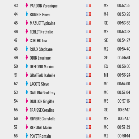
43
M2
00:52:35
PARDON
Veronique
44
M4
00:53:28
BONNIN
Herve
45
SE
00:53:38
MAZUET
Typhaine
46
M2
00:53:38
FERLET
Nathalie
47
SE
00:54:27
COELHO
Lea
48
M2
00:54:40
ROUX
Stephane
49
SE
00:55:41
ODIN
Lauriane
50
ES
00:56:00
DEFFOND
Maxim
51
M1
00:56:24
GRATEAU
Isabelle
52
M0
00:57:00
LACOTE
Steve
53
M0
00:57:04
GALLINA
Geoffroy
54
M5
00:57:16
DUILLON
Brigitte
55
SE
00:57:17
FRAISSE
Coraline
56
M2
00:57:17
RIVIERE
Christelle
57
M0
00:57:39
BERUJAT
Marie
58
M2
00:58:14
POYET
Romain