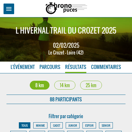
menu
L HIVERNAL TRAIL DU CROZET 2025
02/02/2025
Le Crozet - Loire (42)
L'ÉVÉNEMENT
PARCOURS
RÉSULTATS
COMMENTAIRES
8 km
14 km
25 km
88 PARTICIPANTS
Filtrer par catégorie
TOUS
MINIME
CADET
JUNIOR
ESPOIR
SENIOR