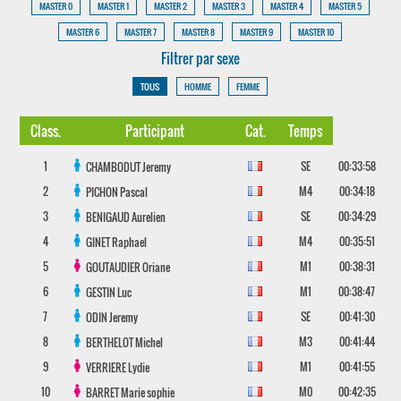
MASTER 0
MASTER 1
MASTER 2
MASTER 3
MASTER 4
MASTER 5
MASTER 6
MASTER 7
MASTER 8
MASTER 9
MASTER 10
Filtrer par sexe
TOUS
HOMME
FEMME
Class.
Participant
Cat.
Temps
1
SE
00:33:58
CHAMBODUT
Jeremy
2
M4
00:34:18
PICHON
Pascal
3
SE
00:34:29
BENIGAUD
Aurelien
4
M4
00:35:51
GINET
Raphael
5
M1
00:38:31
GOUTAUDIER
Oriane
6
M1
00:38:47
GESTIN
Luc
7
SE
00:41:30
ODIN
Jeremy
8
M3
00:41:44
BERTHELOT
Michel
9
M1
00:41:55
VERRIERE
Lydie
10
M0
00:42:35
BARRET
Marie sophie