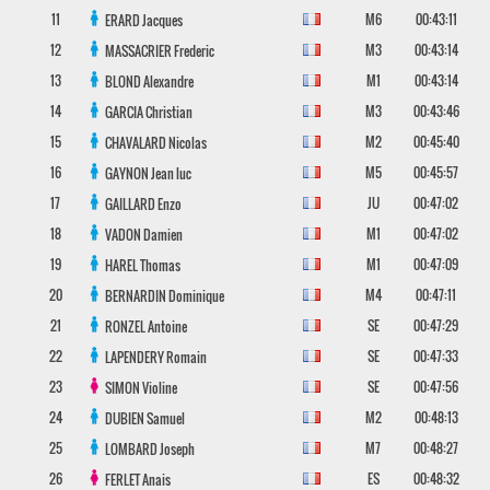
11
M6
00:43:11
ERARD
Jacques
12
M3
00:43:14
MASSACRIER
Frederic
13
M1
00:43:14
BLOND
Alexandre
14
M3
00:43:46
GARCIA
Christian
15
M2
00:45:40
CHAVALARD
Nicolas
16
M5
00:45:57
GAYNON
Jean luc
17
JU
00:47:02
GAILLARD
Enzo
18
M1
00:47:02
VADON
Damien
19
M1
00:47:09
HAREL
Thomas
20
M4
00:47:11
BERNARDIN
Dominique
21
SE
00:47:29
RONZEL
Antoine
22
SE
00:47:33
LAPENDERY
Romain
23
SE
00:47:56
SIMON
Violine
24
M2
00:48:13
DUBIEN
Samuel
25
M7
00:48:27
LOMBARD
Joseph
26
ES
00:48:32
FERLET
Anais