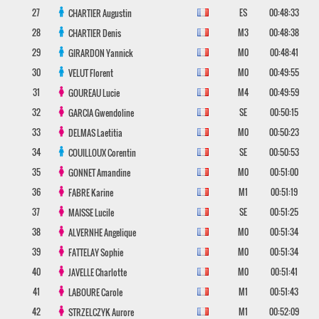
27
ES
00:48:33
CHARTIER
Augustin
28
M3
00:48:38
CHARTIER
Denis
29
M0
00:48:41
GIRARDON
Yannick
30
M0
00:49:55
VELUT
Florent
31
M4
00:49:59
GOUREAU
Lucie
32
SE
00:50:15
GARCIA
Gwendoline
33
M0
00:50:23
DELMAS
Laetitia
34
SE
00:50:53
COUILLOUX
Corentin
35
M0
00:51:00
GONNET
Amandine
36
M1
00:51:19
FABRE
Karine
37
SE
00:51:25
MAISSE
Lucile
38
M0
00:51:34
ALVERNHE
Angelique
39
M0
00:51:34
FATTELAY
Sophie
40
M0
00:51:41
JAVELLE
Charlotte
41
M1
00:51:43
LABOURE
Carole
42
M1
00:52:09
STRZELCZYK
Aurore