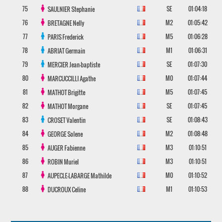
75
SE
01:04:18
SAULNIER
Stephanie
76
M2
01:05:42
BRETAGNE
Nelly
77
M5
01:06:28
PARIS
Frederick
78
M1
01:06:31
ABRIAT
Germain
79
SE
01:07:30
MERCIER
Jean-baptiste
80
M0
01:07:44
MARCUCCILLI
Agathe
81
M5
01:07:45
MATHOT
Brigitte
82
SE
01:07:45
MATHOT
Morgane
83
SE
01:08:43
CROSET
Valentin
84
M2
01:08:48
GEORGE
Solene
85
M3
01:10:51
AUGER
Fabienne
86
M3
01:10:51
ROBIN
Muriel
87
M0
01:10:52
AUPECLE-LABARGE
Mathilde
88
M1
01:10:53
DUCROUX
Celine