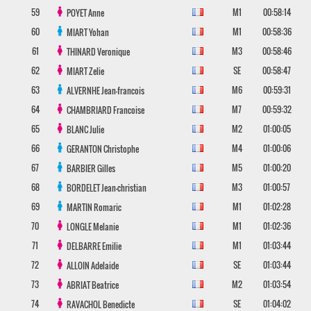
59
M1
00:58:14
POYET
Anne
60
M1
00:58:36
MIART
Yohan
61
M3
00:58:46
THINARD
Veronique
62
SE
00:58:47
MIART
Zelie
63
M6
00:59:31
ALVERNHE
Jean-francois
64
M7
00:59:32
CHAMBRIARD
Francoise
65
M2
01:00:05
BLANC
Julie
66
M4
01:00:06
GERANTON
Christophe
67
M5
01:00:20
BARBIER
Gilles
68
M3
01:00:57
BORDELET
Jean-christian
69
M1
01:02:28
MARTIN
Romaric
70
M1
01:02:36
LONGLE
Melanie
71
M1
01:03:44
DELBARRE
Emilie
72
SE
01:03:44
ALLOIN
Adelaide
73
M2
01:03:54
ABRIAT
Beatrice
74
SE
01:04:02
RAVACHOL
Benedicte