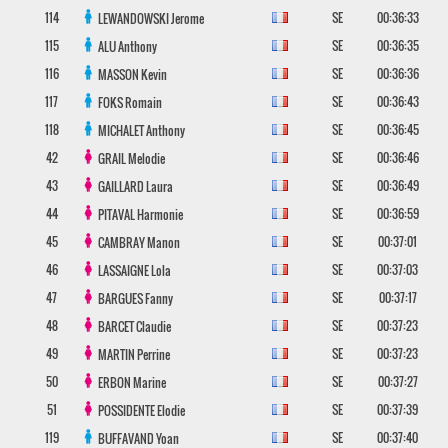
114
SE
00:36:33
LEWANDOWSKI
Jerome
115
SE
00:36:35
ALU
Anthony
116
SE
00:36:36
MASSON
Kevin
117
SE
00:36:43
FOKS
Romain
118
SE
00:36:45
MICHALET
Anthony
42
SE
00:36:46
GRAIL
Melodie
43
SE
00:36:49
GAILLARD
Laura
44
SE
00:36:59
PITAVAL
Harmonie
45
SE
00:37:01
CAMBRAY
Manon
46
SE
00:37:03
LASSAIGNE
Lola
47
SE
00:37:17
BARGUES
Fanny
48
SE
00:37:23
BARCET
Claudie
49
SE
00:37:23
MARTIN
Perrine
50
SE
00:37:27
ERBON
Marine
51
SE
00:37:39
POSSIDENTE
Elodie
119
SE
00:37:40
BUFFAVAND
Yoan