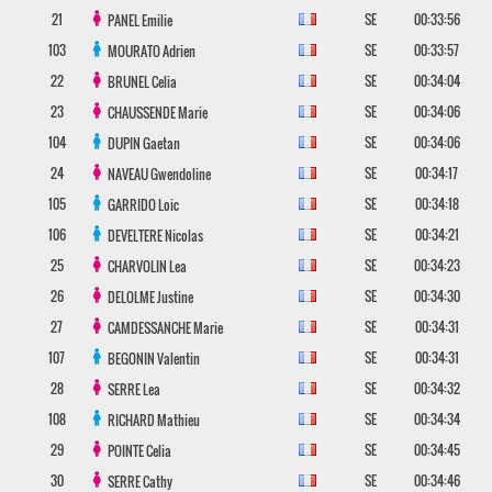
21
SE
00:33:56
PANEL
Emilie
103
SE
00:33:57
MOURATO
Adrien
22
SE
00:34:04
BRUNEL
Celia
23
SE
00:34:06
CHAUSSENDE
Marie
104
SE
00:34:06
DUPIN
Gaetan
24
SE
00:34:17
NAVEAU
Gwendoline
105
SE
00:34:18
GARRIDO
Loic
106
SE
00:34:21
DEVELTERE
Nicolas
25
SE
00:34:23
CHARVOLIN
Lea
26
SE
00:34:30
DELOLME
Justine
27
SE
00:34:31
CAMDESSANCHE
Marie
107
SE
00:34:31
BEGONIN
Valentin
28
SE
00:34:32
SERRE
Lea
108
SE
00:34:34
RICHARD
Mathieu
29
SE
00:34:45
POINTE
Celia
30
SE
00:34:46
SERRE
Cathy