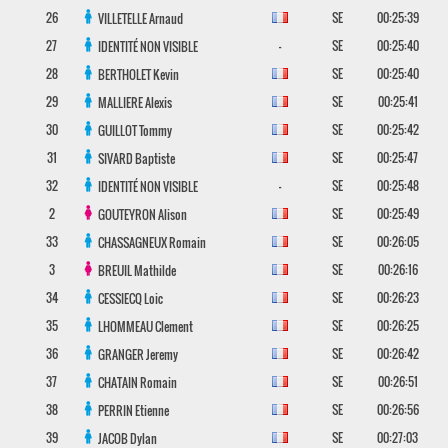
26
SE
00:25:39
VILLETELLE
Arnaud
27
-
SE
00:25:40
IDENTITÉ NON VISIBLE
28
SE
00:25:40
BERTHOLET
Kevin
29
SE
00:25:41
MALLIERE
Alexis
30
SE
00:25:42
GUILLOT
Tommy
31
SE
00:25:47
SIVARD
Baptiste
32
-
SE
00:25:48
IDENTITÉ NON VISIBLE
2
SE
00:25:49
GOUTEYRON
Alison
33
SE
00:26:05
CHASSAGNEUX
Romain
3
SE
00:26:16
BREUIL
Mathilde
34
SE
00:26:23
CESSIECQ
Loic
35
SE
00:26:25
LHOMMEAU
Clement
36
SE
00:26:42
GRANGER
Jeremy
37
SE
00:26:51
CHATAIN
Romain
38
SE
00:26:56
PERRIN
Etienne
39
SE
00:27:03
JACOB
Dylan