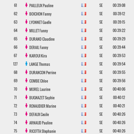
61
SE
00:39:08
PAILLEUX
Pauline
62
SE
00:39:12
BOICHON
Fanny
63
SE
00:39:15
LYONNET
Gaelle
64
SE
00:39:22
MILLET
Fanny
65
SE
00:39:29
DURAND
Claudine
66
SE
00:39:44
DERAIL
Fanny
67
SE
00:39:53
KAROUI
Kira
127
SE
00:39:54
LANGE
Thomas
68
SE
00:39:55
DURANCON
Perrine
69
SE
00:39:56
COMBE
Chloe
70
SE
00:40:06
MOREL
Laurine
71
SE
00:40:12
BUGNAZET
Sophie
72
SE
00:40:21
RENAUDIER
Marine
73
SE
00:40:26
DEFAUX
Cecile
74
SE
00:40:26
ARNAUD
Pauline
75
SE
00:40:26
RICOTTA
Stephanie