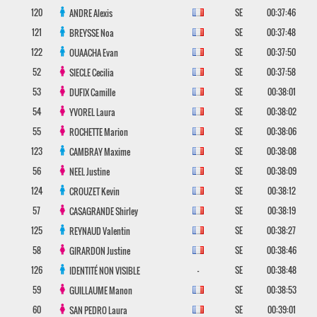
120
SE
00:37:46
ANDRE
Alexis
121
SE
00:37:48
BREYSSE
Noa
122
SE
00:37:50
OUAACHA
Evan
52
SE
00:37:58
SIECLE
Cecilia
53
SE
00:38:01
DUFIX
Camille
54
SE
00:38:02
YVOREL
Laura
55
SE
00:38:06
ROCHETTE
Marion
123
SE
00:38:08
CAMBRAY
Maxime
56
SE
00:38:09
NEEL
Justine
124
SE
00:38:12
CROUZET
Kevin
57
SE
00:38:19
CASAGRANDE
Shirley
125
SE
00:38:27
REYNAUD
Valentin
58
SE
00:38:46
GIRARDON
Justine
126
-
SE
00:38:48
IDENTITÉ NON VISIBLE
59
SE
00:38:53
GUILLAUME
Manon
60
SE
00:39:01
SAN PEDRO
Laura