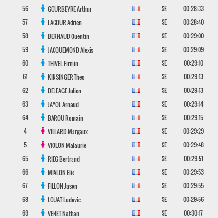
56
SE
00:28:33
GOURBEYRE
Arthur
57
SE
00:28:40
LACOUR
Adrien
58
SE
00:29:00
BERNAUD
Quentin
59
SE
00:29:09
JACQUEMOND
Alexis
60
SE
00:29:10
THIVEL
Firmin
61
SE
00:29:13
KINSINGER
Theo
62
SE
00:29:13
DELEAGE
Julien
63
SE
00:29:14
JAYOL
Arnaud
64
SE
00:29:15
BAROU
Romain
4
SE
00:29:29
VILLARD
Margaux
5
SE
00:29:48
VIOLON
Malaurie
65
SE
00:29:51
RIEG
Bertrand
66
SE
00:29:53
MIALON
Elie
67
SE
00:29:55
FILLON
Jason
68
SE
00:29:56
LOUAT
Ludovic
69
SE
00:30:17
VENET
Nathan