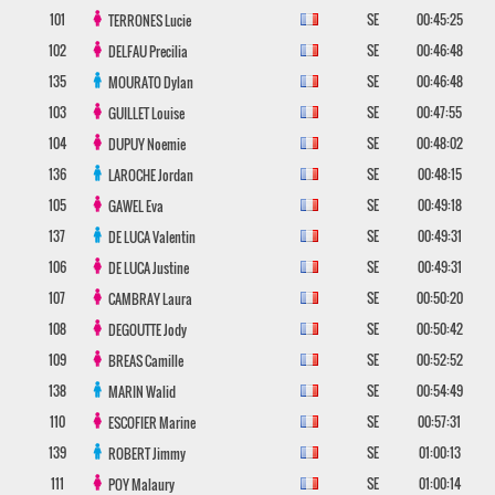
101
SE
00:45:25
TERRONES
Lucie
102
SE
00:46:48
DELFAU
Precilia
135
SE
00:46:48
MOURATO
Dylan
103
SE
00:47:55
GUILLET
Louise
104
SE
00:48:02
DUPUY
Noemie
136
SE
00:48:15
LAROCHE
Jordan
105
SE
00:49:18
GAWEL
Eva
137
SE
00:49:31
DE LUCA
Valentin
106
SE
00:49:31
DE LUCA
Justine
107
SE
00:50:20
CAMBRAY
Laura
108
SE
00:50:42
DEGOUTTE
Jody
109
SE
00:52:52
BREAS
Camille
138
SE
00:54:49
MARIN
Walid
110
SE
00:57:31
ESCOFIER
Marine
139
SE
01:00:13
ROBERT
Jimmy
111
SE
01:00:14
POY
Malaury