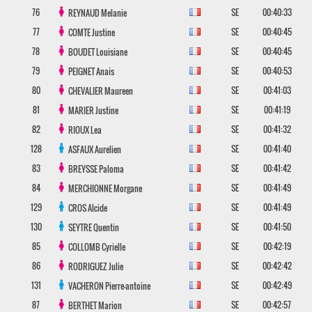
76
SE
00:40:33
REYNAUD
Melanie
77
SE
00:40:45
COMTE
Justine
78
SE
00:40:45
BOUDET
Louisiane
79
SE
00:40:53
PEIGNET
Anais
80
SE
00:41:03
CHEVALIER
Maureen
81
SE
00:41:19
MARIER
Justine
82
SE
00:41:32
RIOUX
Lea
128
SE
00:41:40
ASFAUX
Aurelien
83
SE
00:41:42
BREYSSE
Paloma
84
SE
00:41:49
MERCHIONNE
Morgane
129
SE
00:41:49
CROS
Alcide
130
SE
00:41:50
SEYTRE
Quentin
85
SE
00:42:19
COLLOMB
Cyrielle
86
SE
00:42:42
RODRIGUEZ
Julie
131
SE
00:42:49
VACHERON
Pierre-antoine
87
SE
00:42:57
BERTHET
Marion