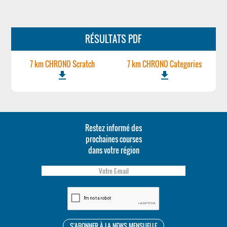
RÉSULTATS PDF
7 km CHRONO Scratch
7 km CHRONO Categories
file_download
file_download
Restez informé des
prochaines courses
dans votre région