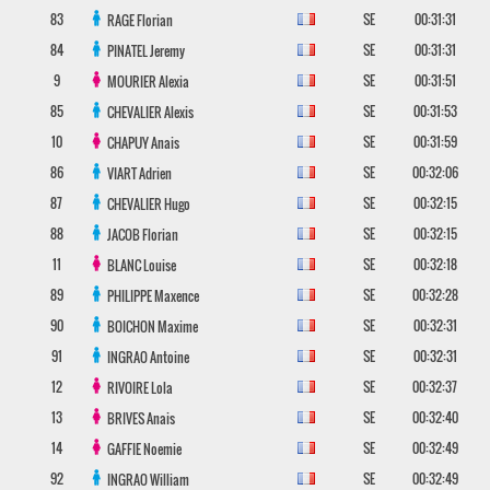
83
SE
00:31:31
RAGE
Florian
84
SE
00:31:31
PINATEL
Jeremy
9
SE
00:31:51
MOURIER
Alexia
85
SE
00:31:53
CHEVALIER
Alexis
10
SE
00:31:59
CHAPUY
Anais
86
SE
00:32:06
VIART
Adrien
87
SE
00:32:15
CHEVALIER
Hugo
88
SE
00:32:15
JACOB
Florian
11
SE
00:32:18
BLANC
Louise
89
SE
00:32:28
PHILIPPE
Maxence
90
SE
00:32:31
BOICHON
Maxime
91
SE
00:32:31
INGRAO
Antoine
12
SE
00:32:37
RIVOIRE
Lola
13
SE
00:32:40
BRIVES
Anais
14
SE
00:32:49
GAFFIE
Noemie
92
SE
00:32:49
INGRAO
William