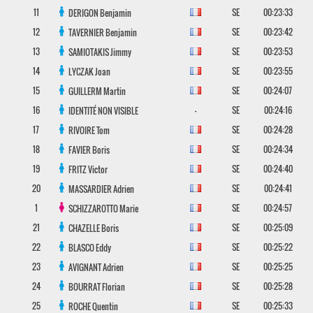
11
SE
00:23:33
DERIGON
Benjamin
12
SE
00:23:42
TAVERNIER
Benjamin
13
SE
00:23:53
SAMIOTAKIS
Jimmy
14
SE
00:23:55
LYCZAK
Joan
15
SE
00:24:07
GUILLERM
Martin
16
-
SE
00:24:16
IDENTITÉ NON VISIBLE
17
SE
00:24:28
RIVOIRE
Tom
18
SE
00:24:34
FAVIER
Boris
19
SE
00:24:40
FRITZ
Victor
20
SE
00:24:41
MASSARDIER
Adrien
1
SE
00:24:57
SCHIZZAROTTO
Marie
21
SE
00:25:09
CHAZELLE
Boris
22
SE
00:25:22
BLASCO
Eddy
23
SE
00:25:25
AVIGNANT
Adrien
24
SE
00:25:28
BOURRAT
Florian
25
SE
00:25:33
ROCHE
Quentin