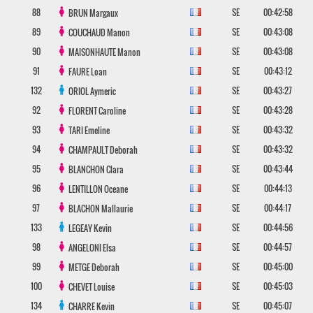
88
SE
00:42:58
BRUN
Margaux
89
SE
00:43:08
COUCHAUD
Manon
90
SE
00:43:08
MAISONHAUTE
Manon
91
SE
00:43:12
FAURE
Loan
132
SE
00:43:27
ORIOL
Aymeric
92
SE
00:43:28
FLORENT
Caroline
93
SE
00:43:32
TARI
Emeline
94
SE
00:43:32
CHAMPAULT
Deborah
95
SE
00:43:44
BLANCHON
Clara
96
SE
00:44:13
LENTILLON
Oceane
97
SE
00:44:17
BLACHON
Mallaurie
133
SE
00:44:56
LEGEAY
Kevin
98
SE
00:44:57
ANGELONI
Elsa
99
SE
00:45:00
METGE
Deborah
100
SE
00:45:03
CHEVET
Louise
134
SE
00:45:07
CHARRE
Kevin