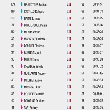
109
SE
00:34:51
GRANOTTIER
Fabien
110
SE
00:34:59
CASTILLO
Rubens
111
SE
00:35:15
NAIME
Tanguy
31
SE
00:35:16
FOUGEROUSE
Celine
112
SE
00:35:20
MEYER
Arthur
32
SE
00:35:20
MASSON
Charlotte
33
SE
00:35:27
BERTHET
Clarisse
34
SE
00:35:27
BURNOT
Maud
35
SE
00:35:28
MILLET
Emma
36
SE
00:35:32
CHAMPAY
Estelle
37
SE
00:35:45
GUILLAUME
Audrey
38
SE
00:35:53
MEUNIER
Alizee
113
SE
00:35:53
MUSSEAU
Jules
39
SE
00:36:01
ROCHETTE
Aurelie
40
SE
00:36:02
DELORME
Pauline
41
SE
00:36:05
TARI
Audrey