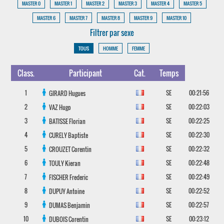
MASTER 0
MASTER 1
MASTER 2
MASTER 3
MASTER 4
MASTER 5
MASTER 6
MASTER 7
MASTER 8
MASTER 9
MASTER 10
Filtrer par sexe
TOUS
HOMME
FEMME
Class.
Participant
Cat.
Temps
1
SE
00:21:56
GIRARD
Hugues
2
SE
00:22:03
VAZ
Hugo
3
SE
00:22:25
BATISSE
Florian
4
SE
00:22:30
CURELY
Baptiste
5
SE
00:22:32
CROUZET
Corentin
6
SE
00:22:48
TOULY
Kieran
7
SE
00:22:49
FISCHER
Frederic
8
SE
00:22:52
DUPUY
Antoine
9
SE
00:22:57
DUMAS
Benjamin
10
SE
00:23:12
DUBOIS
Corentin