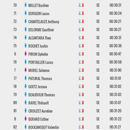
70
SE
00:30:21
MILLET
Bastien
71
SE
00:30:24
DERIGON
Lucas
72
SE
00:30:27
CHANTELAUZE
Anthony
73
SE
00:30:27
DELORME
Gauthier
74
SE
00:30:31
ALCANTARA
Theo
75
SE
00:30:36
ROCHET
Justin
6
SE
00:30:47
PIRON
Ophelie
76
SE
00:30:58
PORTAILLER
Lucas
7
SE
00:31:00
MOREL
Solenne
77
SE
00:31:01
PATURAL
Thomas
78
SE
00:31:02
GOETZ
Jossua
79
SE
00:31:03
BEAUDOUX
Thomas
80
SE
00:31:07
RAVEL
Thibault
81
SE
00:31:20
CROUZET
Aurelien
8
SE
00:31:23
BERARD
Esther
82
SE
00:31:27
BOUCANSSOT
Valentin