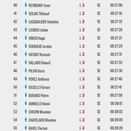
40
SE
00:27:06
REYMOND
Yann
41
SE
00:27:16
SOLIAC
Thibaut
42
SE
00:27:19
LASSABLIERE
Valentin
43
SE
00:27:20
LOSERO
Julien
44
SE
00:27:21
VINEIS
Hugo
45
SE
00:27:29
CHENAUD
Jordan
46
SE
00:27:31
VATANT
Romain
47
SE
00:27:33
VALLARD
Benoit
48
SE
00:27:36
PILON
Boris
49
SE
00:27:40
PEREZ
Anthony
50
SE
00:27:41
DECELLE
Florian
51
SE
00:27:58
BERARD
Pierre
52
SE
00:28:01
IANNELLO
Kevin
53
SE
00:28:02
CHOVIN
Maxime
54
SE
00:28:09
CHATELARD
Maxime
55
SE
00:28:20
RAVEL
Florian