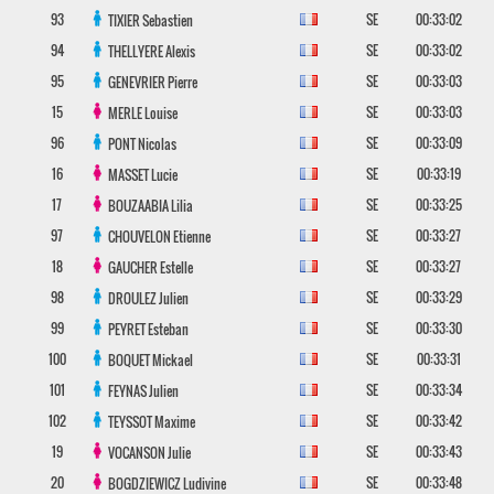
93
SE
00:33:02
TIXIER
Sebastien
94
SE
00:33:02
THELLYERE
Alexis
95
SE
00:33:03
GENEVRIER
Pierre
15
SE
00:33:03
MERLE
Louise
96
SE
00:33:09
PONT
Nicolas
16
SE
00:33:19
MASSET
Lucie
17
SE
00:33:25
BOUZAABIA
Lilia
97
SE
00:33:27
CHOUVELON
Etienne
18
SE
00:33:27
GAUCHER
Estelle
98
SE
00:33:29
DROULEZ
Julien
99
SE
00:33:30
PEYRET
Esteban
100
SE
00:33:31
BOQUET
Mickael
101
SE
00:33:34
FEYNAS
Julien
102
SE
00:33:42
TEYSSOT
Maxime
19
SE
00:33:43
VOCANSON
Julie
20
SE
00:33:48
BOGDZIEWICZ
Ludivine