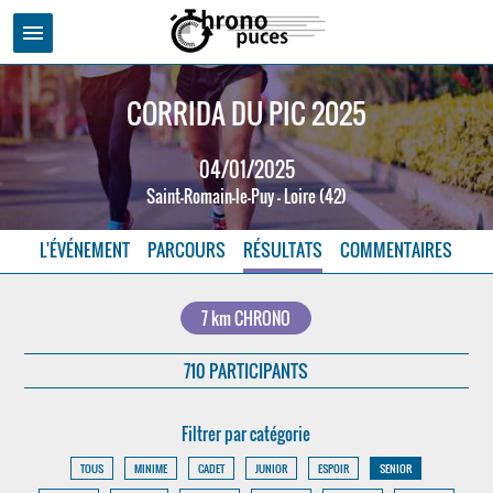
menu
CORRIDA DU PIC 2025
04/01/2025
Saint-Romain-le-Puy - Loire (42)
L'ÉVÉNEMENT
PARCOURS
RÉSULTATS
COMMENTAIRES
7 km CHRONO
710 PARTICIPANTS
Filtrer par catégorie
TOUS
MINIME
CADET
JUNIOR
ESPOIR
SENIOR