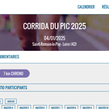
CALENDRIER
RÉS
CORRIDA DU PIC 2025
04/01/2025
Saint-Romain-le-Puy - Loire (42)
MMENTAIRES
7 km CHRONO
710 PARTICIPANTS
R
SENIOR
MASTER 4
MASTER 5
MASTER 6
MASTER 7
MASTER 8
MASTER 9
MASTER 10