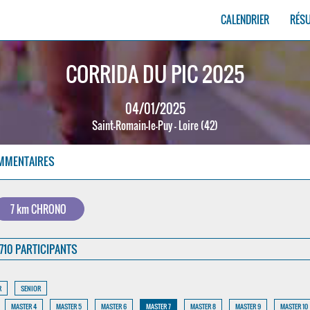
CALENDRIER
RÉS
CORRIDA DU PIC 2025
04/01/2025
Saint-Romain-le-Puy - Loire (42)
MMENTAIRES
7 km CHRONO
710 PARTICIPANTS
R
SENIOR
MASTER 4
MASTER 5
MASTER 6
MASTER 7
MASTER 8
MASTER 9
MASTER 10