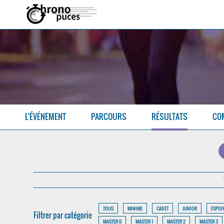
L'ÉVÉNEMENT
PARCOURS
RÉSULTATS
CO
TOUS
MINIME
CADET
JUNIOR
ESPOI
Filtrer par catégorie
MASTER 0
MASTER 1
MASTER 2
MASTER 3