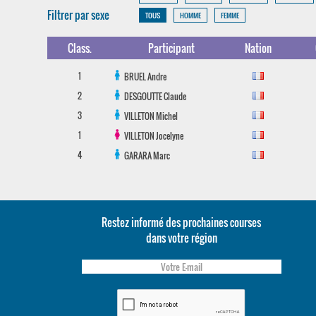
Filtrer par sexe
TOUS
HOMME
FEMME
Class.
Participant
Nation
1
BRUEL
Andre
2
DESGOUTTE
Claude
3
VILLETON
Michel
1
VILLETON
Jocelyne
4
GARARA
Marc
Restez informé des prochaines courses
dans votre région