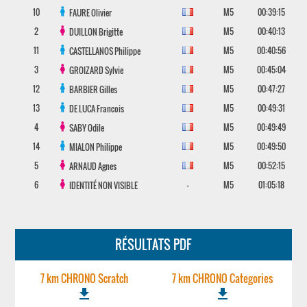
10
M5
00:39:15
FAURE
Olivier
2
M5
00:40:13
DUILLON
Brigitte
11
M5
00:40:56
CASTELLANOS
Philippe
3
M5
00:45:04
GROIZARD
Sylvie
12
M5
00:47:27
BARBIER
Gilles
13
M5
00:49:31
DE LUCA
Francois
4
M5
00:49:49
SABY
Odile
14
M5
00:49:50
MIALON
Philippe
5
M5
00:52:15
ARNAUD
Agnes
6
-
M5
01:05:18
IDENTITÉ NON VISIBLE
RÉSULTATS PDF
7 km CHRONO Scratch
7 km CHRONO Categories
file_download
file_download