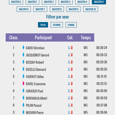
MASTER 0
MASTER 1
MASTER 2
MASTER 3
MASTER 4
MASTER 5
MASTER 6
MASTER 7
MASTER 8
MASTER 9
MASTER 10
Filtrer par sexe
TOUS
HOMME
FEMME
Class.
Participant
Cat.
Temps
1
M5
00:28:24
DARD
Christian
2
M5
00:28:33
JACQUEMOT
Gerard
3
M5
00:29:36
BESSAY
Robert
4
M5
00:30:26
DECELLE
Bernard
5
M5
00:31:19
FAVEROT
Gilles
1
M5
00:32:15
RAVEL
Francoise
6
M5
00:36:00
CARASCO
Paul
7
M5
00:36:59
BENGHALIA
Albert
8
M5
00:37:08
PILON
Pascal
9
M5
00:38:04
MICHON
Pierre