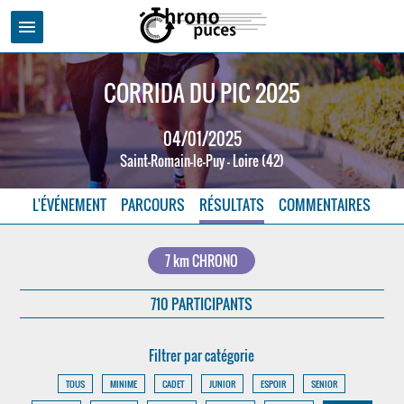
menu
CORRIDA DU PIC 2025
04/01/2025
Saint-Romain-le-Puy - Loire (42)
L'ÉVÉNEMENT
PARCOURS
RÉSULTATS
COMMENTAIRES
7 km CHRONO
710 PARTICIPANTS
Filtrer par catégorie
TOUS
MINIME
CADET
JUNIOR
ESPOIR
SENIOR