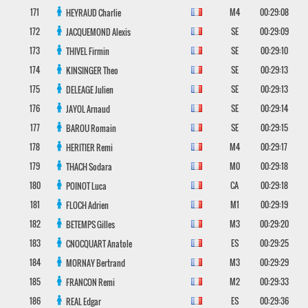
171
M4
00:29:08
HEYRAUD
Charlie
172
SE
00:29:09
JACQUEMOND
Alexis
173
SE
00:29:10
THIVEL
Firmin
174
SE
00:29:13
KINSINGER
Theo
175
SE
00:29:13
DELEAGE
Julien
176
SE
00:29:14
JAYOL
Arnaud
177
SE
00:29:15
BAROU
Romain
178
M4
00:29:17
HERITIER
Remi
179
M0
00:29:18
THACH
Sodara
180
CA
00:29:18
POINOT
Luca
181
M1
00:29:19
FLOCH
Adrien
182
M3
00:29:20
BETEMPS
Gilles
183
ES
00:29:25
CNOCQUART
Anatole
184
M3
00:29:29
MORNAY
Bertrand
185
M2
00:29:33
FRANCON
Remi
186
ES
00:29:36
REAL
Edgar