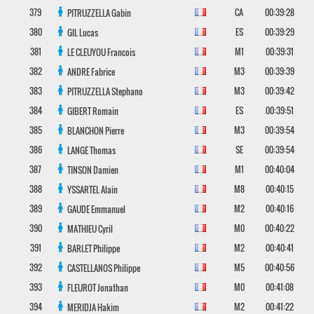
379
CA
00:39:28
PITRUZZELLA
Gabin
380
ES
00:39:29
GIL
Lucas
381
M1
00:39:31
LE CLEUYOU
Francois
382
M3
00:39:39
ANDRE
Fabrice
383
M3
00:39:42
PITRUZZELLA
Stephano
384
ES
00:39:51
GIBERT
Romain
385
M3
00:39:54
BLANCHON
Pierre
386
SE
00:39:54
LANGE
Thomas
387
M1
00:40:04
TINSON
Damien
388
M8
00:40:15
YSSARTEL
Alain
389
M2
00:40:16
GAUDE
Emmanuel
390
M0
00:40:22
MATHIEU
Cyril
391
M2
00:40:41
BARLET
Philippe
392
M5
00:40:56
CASTELLANOS
Philippe
393
M0
00:41:08
FLEUROT
Jonathan
394
M2
00:41:22
MERIDJA
Hakim