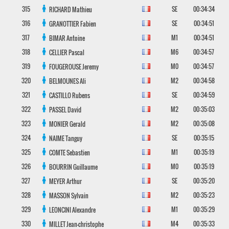
315
SE
00:34:34
RICHARD
Mathieu
316
SE
00:34:51
GRANOTTIER
Fabien
317
M1
00:34:51
BIMAR
Antoine
318
M6
00:34:57
CELLIER
Pascal
319
M0
00:34:57
FOUGEROUSE
Jeremy
320
M2
00:34:58
BELMOUNES
Ali
321
SE
00:34:59
CASTILLO
Rubens
322
M2
00:35:03
PASSEL
David
323
M2
00:35:08
MONIER
Gerald
324
SE
00:35:15
NAIME
Tanguy
325
M1
00:35:19
COMTE
Sebastien
326
M0
00:35:19
BOURRIN
Guillaume
327
SE
00:35:20
MEYER
Arthur
328
M2
00:35:23
MASSON
Sylvain
329
M1
00:35:29
LEONCINI
Alexandre
330
M4
00:35:33
MILLET
Jean-christophe