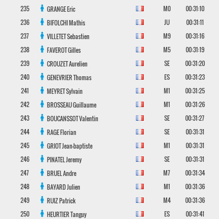
235
M0
00:31:10
GRANGE
Eric
236
JU
00:31:11
BIFOLCHI
Mathis
237
M9
00:31:16
VILLETET
Sebastien
238
M5
00:31:19
FAVEROT
Gilles
239
SE
00:31:20
CROUZET
Aurelien
240
ES
00:31:23
GENEVRIER
Thomas
241
M1
00:31:25
MEYRET
Sylvain
242
M1
00:31:26
BROSSEAU
Guillaume
243
SE
00:31:27
BOUCANSSOT
Valentin
244
SE
00:31:31
RAGE
Florian
245
M1
00:31:31
GRIOT
Jean-baptiste
246
SE
00:31:31
PINATEL
Jeremy
247
M7
00:31:34
BRUEL
Andre
248
M1
00:31:36
BAYARD
Julien
249
M4
00:31:36
RUIZ
Patrick
250
ES
00:31:41
HEURTIER
Tanguy