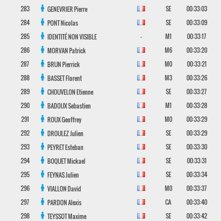
283
SE
00:33:03
GENEVRIER
Pierre
284
SE
00:33:09
PONT
Nicolas
285
-
M1
00:33:17
IDENTITÉ NON VISIBLE
286
M6
00:33:20
MORVAN
Patrick
287
M0
00:33:21
BRUN
Pierrick
288
M3
00:33:26
BASSET
Florent
289
SE
00:33:27
CHOUVELON
Etienne
290
M1
00:33:28
BADOUX
Sebastien
291
M0
00:33:29
ROUX
Geoffrey
292
SE
00:33:29
DROULEZ
Julien
293
SE
00:33:30
PEYRET
Esteban
294
SE
00:33:31
BOQUET
Mickael
295
SE
00:33:34
FEYNAS
Julien
296
M0
00:33:37
VIALLON
David
297
CA
00:33:40
PARDON
Alexis
298
SE
00:33:42
TEYSSOT
Maxime