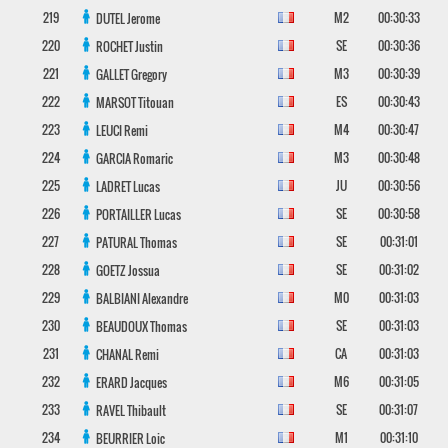
219
M2
00:30:33
DUTEL
Jerome
220
SE
00:30:36
ROCHET
Justin
221
M3
00:30:39
GALLET
Gregory
222
ES
00:30:43
MARSOT
Titouan
223
M4
00:30:47
LEUCI
Remi
224
M3
00:30:48
GARCIA
Romaric
225
JU
00:30:56
LADRET
Lucas
226
SE
00:30:58
PORTAILLER
Lucas
227
SE
00:31:01
PATURAL
Thomas
228
SE
00:31:02
GOETZ
Jossua
229
M0
00:31:03
BALBIANI
Alexandre
230
SE
00:31:03
BEAUDOUX
Thomas
231
CA
00:31:03
CHANAL
Remi
232
M6
00:31:05
ERARD
Jacques
233
SE
00:31:07
RAVEL
Thibault
234
M1
00:31:10
BEURRIER
Loic