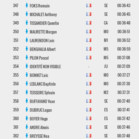
347
SE
00:36:43
FOKS
Romain
348
SE
00:36:45
MICHALET
Anthony
349
CA
00:36:48
TISSANDIER
Quentin
350
M0
00:36:51
MAURETTE
Morgan
351
M1
00:36:52
LAURENDON
Loic
352
M5
00:36:59
BENGHALIA
Albert
353
M5
00:37:08
PILON
Pascal
354
-
JU
00:37:09
IDENTITÉ NON VISIBLE
355
M0
00:37:27
BONNET
Loic
356
M0
00:37:30
LEBLANC
Baptiste
357
M2
00:37:31
TEISSEIRE
Sylvain
358
SE
00:37:40
BUFFAVAND
Yoan
359
ES
00:37:41
DUBRUC
Logan
360
ES
00:37:42
BOYER
Hugo
361
SE
00:37:46
ANDRE
Alexis
362
SE
00:37:48
BREYSSE
Noa