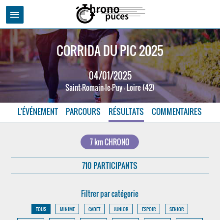
menu
CORRIDA DU PIC 2025
04/01/2025
Saint-Romain-le-Puy - Loire (42)
L'ÉVÉNEMENT
PARCOURS
RÉSULTATS
COMMENTAIRES
7 km CHRONO
710 PARTICIPANTS
Filtrer par catégorie
TOUS
MINIME
CADET
JUNIOR
ESPOIR
SENIOR