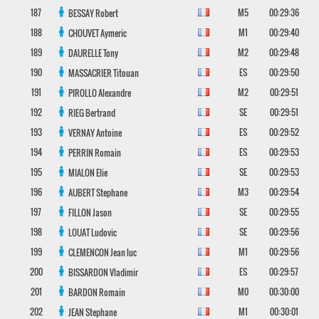
187
M5
00:29:36
BESSAY
Robert
188
M1
00:29:40
CHOUVET
Aymeric
189
M2
00:29:48
DAURELLE
Tony
190
ES
00:29:50
MASSACRIER
Titouan
191
M2
00:29:51
PIROLLO
Alexandre
192
SE
00:29:51
RIEG
Bertrand
193
ES
00:29:52
VERNAY
Antoine
194
ES
00:29:53
PERRIN
Romain
195
SE
00:29:53
MIALON
Elie
196
M3
00:29:54
AUBERT
Stephane
197
SE
00:29:55
FILLON
Jason
198
SE
00:29:56
LOUAT
Ludovic
199
M1
00:29:56
CLEMENCON
Jean luc
200
ES
00:29:57
BISSARDON
Vladimir
201
M0
00:30:00
BARDON
Romain
202
M1
00:30:01
JEAN
Stephane