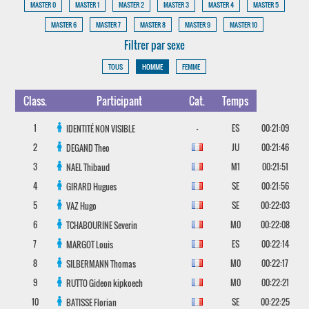
MASTER 0
MASTER 1
MASTER 2
MASTER 3
MASTER 4
MASTER 5
MASTER 6
MASTER 7
MASTER 8
MASTER 9
MASTER 10
Filtrer par sexe
TOUS
HOMME
FEMME
Class.
Participant
Cat.
Temps
1
-
ES
00:21:09
IDENTITÉ NON VISIBLE
2
JU
00:21:46
DEGAND
Theo
3
M1
00:21:51
NAEL
Thibaud
4
SE
00:21:56
GIRARD
Hugues
5
SE
00:22:03
VAZ
Hugo
6
M0
00:22:08
TCHABOURINE
Severin
7
ES
00:22:14
MARGOT
Louis
8
M0
00:22:17
SILBERMANN
Thomas
9
M0
00:22:21
RUTTO
Gideon kipkoech
10
SE
00:22:25
BATISSE
Florian