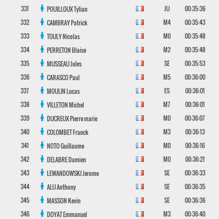
331
JU
00:35:36
POUILLOUX
Tylian
332
M4
00:35:43
CAMBRAY
Patrick
333
M0
00:35:48
TOULY
Nicolas
334
M2
00:35:48
PERRETON
Blaise
335
SE
00:35:53
MUSSEAU
Jules
336
M5
00:36:00
CARASCO
Paul
337
ES
00:36:01
MOULIN
Lucas
338
M7
00:36:01
VILLETON
Michel
339
M0
00:36:07
DUCREUX
Pierre marie
340
M3
00:36:13
COLOMBET
Franck
341
M0
00:36:16
NOTO
Guillaume
342
M0
00:36:21
DELABRE
Damien
343
SE
00:36:33
LEWANDOWSKI
Jerome
344
SE
00:36:35
ALU
Anthony
345
SE
00:36:36
MASSON
Kevin
346
M3
00:36:40
DOYAT
Emmanuel