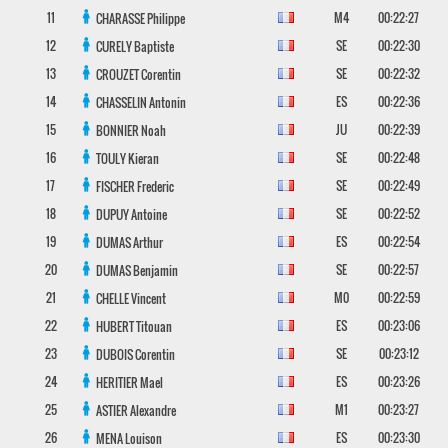
11
M4
00:22:27
CHARASSE
Philippe
12
SE
00:22:30
CURELY
Baptiste
13
SE
00:22:32
CROUZET
Corentin
14
ES
00:22:36
CHASSELIN
Antonin
15
JU
00:22:39
BONNIER
Noah
16
SE
00:22:48
TOULY
Kieran
17
SE
00:22:49
FISCHER
Frederic
18
SE
00:22:52
DUPUY
Antoine
19
ES
00:22:54
DUMAS
Arthur
20
SE
00:22:57
DUMAS
Benjamin
21
M0
00:22:59
CHELLE
Vincent
22
ES
00:23:06
HUBERT
Titouan
23
SE
00:23:12
DUBOIS
Corentin
24
ES
00:23:26
HERITIER
Mael
25
M1
00:23:27
ASTIER
Alexandre
26
ES
00:23:30
MENA
Louison