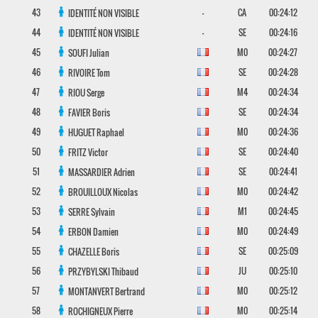
43
-
CA
00:24:12
IDENTITÉ NON VISIBLE
44
-
SE
00:24:16
IDENTITÉ NON VISIBLE
45
M0
00:24:27
SOUFI
Julian
46
SE
00:24:28
RIVOIRE
Tom
47
M4
00:24:34
RIOU
Serge
48
SE
00:24:34
FAVIER
Boris
49
M0
00:24:36
HUGUET
Raphael
50
SE
00:24:40
FRITZ
Victor
51
SE
00:24:41
MASSARDIER
Adrien
52
M0
00:24:42
BROUILLOUX
Nicolas
53
M1
00:24:45
SERRE
Sylvain
54
M0
00:24:49
ERBON
Damien
55
SE
00:25:09
CHAZELLE
Boris
56
JU
00:25:10
PRZYBYLSKI
Thibaud
57
M0
00:25:12
MONTANVERT
Bertrand
58
M0
00:25:14
ROCHIGNEUX
Pierre