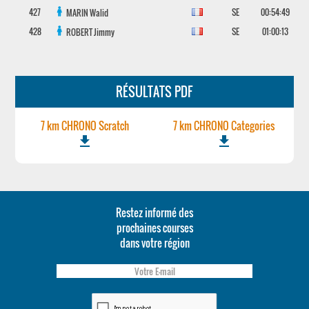
427
SE
00:54:49
MARIN
Walid
428
SE
01:00:13
ROBERT
Jimmy
RÉSULTATS PDF
7 km CHRONO Scratch
7 km CHRONO Categories
file_download
file_download
Restez informé des
prochaines courses
dans votre région