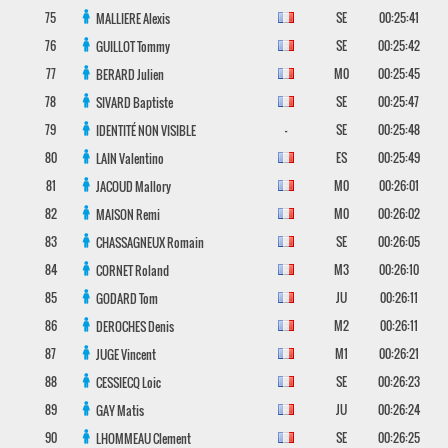
75
SE
00:25:41
MALLIERE
Alexis
76
SE
00:25:42
GUILLOT
Tommy
77
M0
00:25:45
BERARD
Julien
78
SE
00:25:47
SIVARD
Baptiste
79
-
SE
00:25:48
IDENTITÉ NON VISIBLE
80
ES
00:25:49
LAIN
Valentino
81
M0
00:26:01
JACOUD
Mallory
82
M0
00:26:02
MAISON
Remi
83
SE
00:26:05
CHASSAGNEUX
Romain
84
M3
00:26:10
CORNET
Roland
85
JU
00:26:11
GODARD
Tom
86
M2
00:26:11
DEROCHES
Denis
87
M1
00:26:21
JUGE
Vincent
88
SE
00:26:23
CESSIECQ
Loic
89
JU
00:26:24
GAY
Matis
90
SE
00:26:25
LHOMMEAU
Clement