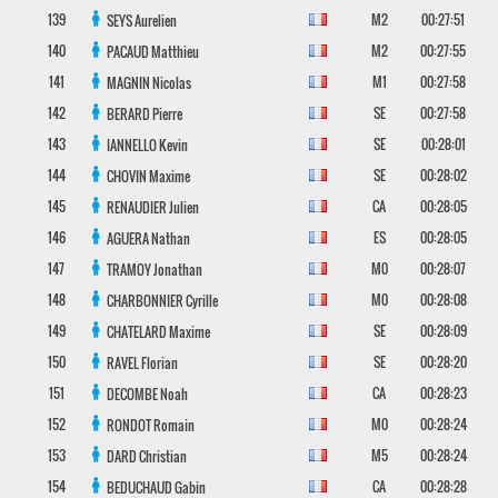
139
M2
00:27:51
SEYS
Aurelien
140
M2
00:27:55
PACAUD
Matthieu
141
M1
00:27:58
MAGNIN
Nicolas
142
SE
00:27:58
BERARD
Pierre
143
SE
00:28:01
IANNELLO
Kevin
144
SE
00:28:02
CHOVIN
Maxime
145
CA
00:28:05
RENAUDIER
Julien
146
ES
00:28:05
AGUERA
Nathan
147
M0
00:28:07
TRAMOY
Jonathan
148
M0
00:28:08
CHARBONNIER
Cyrille
149
SE
00:28:09
CHATELARD
Maxime
150
SE
00:28:20
RAVEL
Florian
151
CA
00:28:23
DECOMBE
Noah
152
M0
00:28:24
RONDOT
Romain
153
M5
00:28:24
DARD
Christian
154
CA
00:28:28
BEDUCHAUD
Gabin