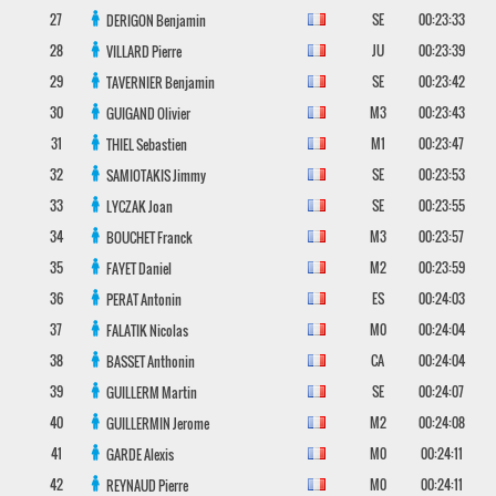
27
SE
00:23:33
DERIGON
Benjamin
28
JU
00:23:39
VILLARD
Pierre
29
SE
00:23:42
TAVERNIER
Benjamin
30
M3
00:23:43
GUIGAND
Olivier
31
M1
00:23:47
THIEL
Sebastien
32
SE
00:23:53
SAMIOTAKIS
Jimmy
33
SE
00:23:55
LYCZAK
Joan
34
M3
00:23:57
BOUCHET
Franck
35
M2
00:23:59
FAYET
Daniel
36
ES
00:24:03
PERAT
Antonin
37
M0
00:24:04
FALATIK
Nicolas
38
CA
00:24:04
BASSET
Anthonin
39
SE
00:24:07
GUILLERM
Martin
40
M2
00:24:08
GUILLERMIN
Jerome
41
M0
00:24:11
GARDE
Alexis
42
M0
00:24:11
REYNAUD
Pierre