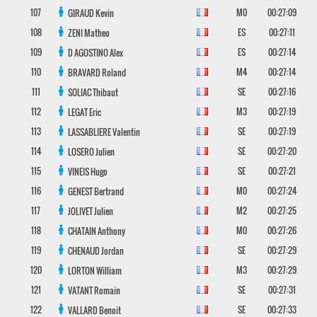
107
M0
00:27:09
GIRAUD
Kevin
108
ES
00:27:11
ZENI
Matheo
109
ES
00:27:14
D AGOSTINO
Alex
110
M4
00:27:14
BRAVARD
Roland
111
SE
00:27:16
SOLIAC
Thibaut
112
M3
00:27:19
LEGAT
Eric
113
SE
00:27:19
LASSABLIERE
Valentin
114
SE
00:27:20
LOSERO
Julien
115
SE
00:27:21
VINEIS
Hugo
116
M0
00:27:24
GENEST
Bertrand
117
M2
00:27:25
JOLIVET
Julien
118
M0
00:27:26
CHATAIN
Anthony
119
SE
00:27:29
CHENAUD
Jordan
120
M3
00:27:29
LORTON
William
121
SE
00:27:31
VATANT
Romain
122
SE
00:27:33
VALLARD
Benoit