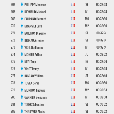
267
SE
00:32:28
PHILIPPE
Maxence
268
M1
00:32:28
REYNAUD
Mickael
269
M6
00:32:30
FAURAND
Bernard
270
M2
00:32:30
BRANSIET
Cyril
271
SE
00:32:31
BOICHON
Maxime
272
SE
00:32:31
INGRAO
Antoine
273
M1
00:32:31
VIDIL
Guillaume
274
JU
00:32:32
MONIER
Arthur
275
ES
00:32:36
NEEL
Tony
276
M1
00:32:39
VINOT
Remy
277
SE
00:32:49
INGRAO
William
278
M6
00:32:50
TOSKA
Serge
279
M2
00:32:53
MONDON
Ludovic
280
M1
00:32:58
GARNIER
Benjamin
281
SE
00:33:02
TIXIER
Sebastien
282
SE
00:33:02
THELLYERE
Alexis