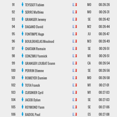
91
M0
00:26:26
TEYSSOT
Fabien
92
M0
00:26:31
SERRE
Mathieu
93
SE
00:26:42
GRANGER
Jeremy
94
M2
00:26:44
DAGAND
David
95
JU
00:26:47
FONTIMPE
Hugo
96
M3
00:26:49
BOULEKHELAS
Mouloud
97
SE
00:26:51
CHATAIN
Romain
98
M1
00:26:51
CONZIMU
Yannick
99
CA
00:26:54
GRANGER LOUBAT
Evann
100
SE
00:26:56
PERRIN
Etienne
101
M0
00:26:58
ROMEYER
Damien
102
M1
00:27:01
TOTA
Franck
103
M1
00:27:03
CUISINIER
Cyril
104
SE
00:27:03
JACOB
Dylan
105
SE
00:27:06
REYMOND
Yann
106
ES
00:27:08
BADOIL
Paul