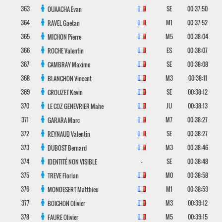
363
SE
00:37:50
OUAACHA
Evan
364
M1
00:37:52
RAVEL
Gaetan
365
M5
00:38:04
MICHON
Pierre
366
ES
00:38:07
ROCHE
Valentin
367
SE
00:38:08
CAMBRAY
Maxime
368
M3
00:38:11
BLANCHON
Vincent
369
SE
00:38:12
CROUZET
Kevin
370
JU
00:38:13
LE COZ GENEVRIER
Mahe
371
M7
00:38:27
GARARA
Marc
372
SE
00:38:27
REYNAUD
Valentin
373
M3
00:38:46
DUBOST
Bernard
374
-
SE
00:38:48
IDENTITÉ NON VISIBLE
375
M0
00:38:58
TREVE
Florian
376
M1
00:38:59
MONDESERT
Matthieu
377
M3
00:39:12
BOICHON
Olivier
378
M5
00:39:15
FAURE
Olivier