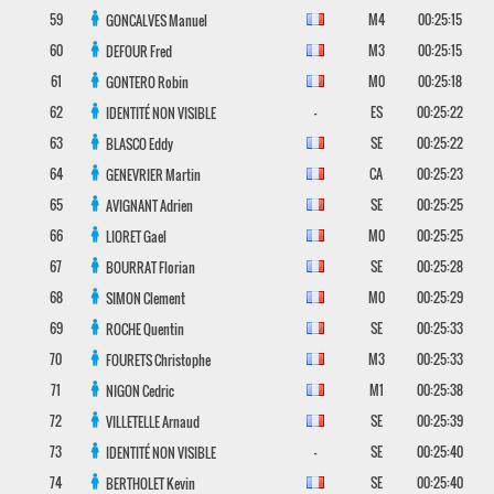
59
M4
00:25:15
GONCALVES
Manuel
60
M3
00:25:15
DEFOUR
Fred
61
M0
00:25:18
GONTERO
Robin
62
-
ES
00:25:22
IDENTITÉ NON VISIBLE
63
SE
00:25:22
BLASCO
Eddy
64
CA
00:25:23
GENEVRIER
Martin
65
SE
00:25:25
AVIGNANT
Adrien
66
M0
00:25:25
LIORET
Gael
67
SE
00:25:28
BOURRAT
Florian
68
M0
00:25:29
SIMON
Clement
69
SE
00:25:33
ROCHE
Quentin
70
M3
00:25:33
FOURETS
Christophe
71
M1
00:25:38
NIGON
Cedric
72
SE
00:25:39
VILLETELLE
Arnaud
73
-
SE
00:25:40
IDENTITÉ NON VISIBLE
74
SE
00:25:40
BERTHOLET
Kevin