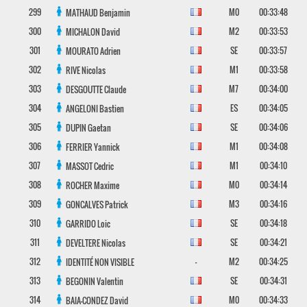
299
M0
00:33:48
MATHAUD
Benjamin
300
M2
00:33:53
MICHALON
David
301
SE
00:33:57
MOURATO
Adrien
302
M1
00:33:58
RIVE
Nicolas
303
M7
00:34:00
DESGOUTTE
Claude
304
ES
00:34:05
ANGELONI
Bastien
305
SE
00:34:06
DUPIN
Gaetan
306
M1
00:34:08
FERRIER
Yannick
307
M1
00:34:10
MASSOT
Cedric
308
M0
00:34:14
ROCHER
Maxime
309
M3
00:34:16
GONCALVES
Patrick
310
SE
00:34:18
GARRIDO
Loic
311
SE
00:34:21
DEVELTERE
Nicolas
312
-
M2
00:34:25
IDENTITÉ NON VISIBLE
313
SE
00:34:31
BEGONIN
Valentin
314
M0
00:34:33
BAIA-CONDEZ
David