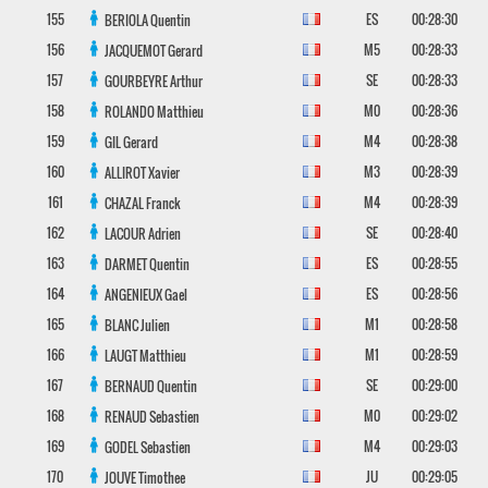
155
ES
00:28:30
BERIOLA
Quentin
156
M5
00:28:33
JACQUEMOT
Gerard
157
SE
00:28:33
GOURBEYRE
Arthur
158
M0
00:28:36
ROLANDO
Matthieu
159
M4
00:28:38
GIL
Gerard
160
M3
00:28:39
ALLIROT
Xavier
161
M4
00:28:39
CHAZAL
Franck
162
SE
00:28:40
LACOUR
Adrien
163
ES
00:28:55
DARMET
Quentin
164
ES
00:28:56
ANGENIEUX
Gael
165
M1
00:28:58
BLANC
Julien
166
M1
00:28:59
LAUGT
Matthieu
167
SE
00:29:00
BERNAUD
Quentin
168
M0
00:29:02
RENAUD
Sebastien
169
M4
00:29:03
GODEL
Sebastien
170
JU
00:29:05
JOUVE
Timothee