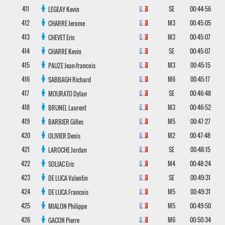
411
SE
00:44:56
LEGEAY
Kevin
412
M3
00:45:05
CHARRE
Jerome
413
M3
00:45:07
CHEVET
Eric
414
SE
00:45:07
CHARRE
Kevin
415
M3
00:45:15
PAUZE
Jean-francois
416
M6
00:45:17
SABBAGH
Richard
417
SE
00:46:48
MOURATO
Dylan
418
M3
00:46:52
BRUNEL
Laurent
419
M5
00:47:27
BARBIER
Gilles
420
M2
00:47:48
OLIVIER
Denis
421
SE
00:48:15
LAROCHE
Jordan
422
M4
00:48:24
SOLIAC
Eric
423
SE
00:49:31
DE LUCA
Valentin
424
M5
00:49:31
DE LUCA
Francois
425
M5
00:49:50
MIALON
Philippe
426
M6
00:50:34
GACON
Pierre