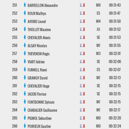
251
M0
00:31:43
BARRELLON
Alexandre
252
ES
00:31:47
ROUX
Mathys
253
M4
00:31:50
AVOND
Lionel
254
JU
00:31:52
THOLLOT
Maxime
255
SE
00:31:53
CHEVALIER
Alexis
256
M1
00:31:55
ALGAY
Nicolas
257
M3
00:32:01
THEVENON
Regis
258
SE
00:32:06
VIART
Adrien
259
ES
00:32:07
FUNNELL
Remi
260
M1
00:32:13
GRANGY
David
261
SE
00:32:15
CHEVALIER
Hugo
262
SE
00:32:15
JACOB
Florian
263
M1
00:32:15
FONTBONNE
Sylvain
264
M1
00:32:17
CHABALIER
Guillaume
265
M0
00:32:20
PIGNOL
Sebastien
266
M0
00:32:24
POIRIEUX
Gautier