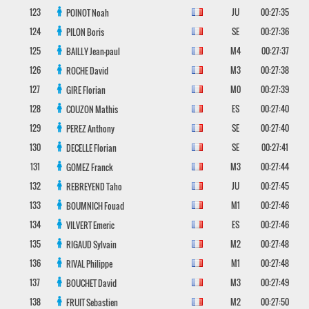
123
JU
00:27:35
POINOT
Noah
124
SE
00:27:36
PILON
Boris
125
M4
00:27:37
BAILLY
Jean-paul
126
M3
00:27:38
ROCHE
David
127
M0
00:27:39
GIRE
Florian
128
ES
00:27:40
COUZON
Mathis
129
SE
00:27:40
PEREZ
Anthony
130
SE
00:27:41
DECELLE
Florian
131
M3
00:27:44
GOMEZ
Franck
132
JU
00:27:45
REBREYEND
Taho
133
M1
00:27:46
BOUMNICH
Fouad
134
ES
00:27:46
VILVERT
Emeric
135
M2
00:27:48
RIGAUD
Sylvain
136
M1
00:27:48
RIVAL
Philippe
137
M3
00:27:49
BOUCHET
David
138
M2
00:27:50
FRUIT
Sebastien