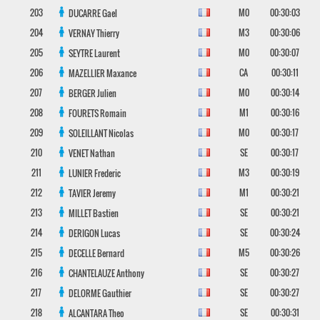
203
M0
00:30:03
DUCARRE
Gael
204
M3
00:30:06
VERNAY
Thierry
205
M0
00:30:07
SEYTRE
Laurent
206
CA
00:30:11
MAZELLIER
Maxance
207
M0
00:30:14
BERGER
Julien
208
M1
00:30:16
FOURETS
Romain
209
M0
00:30:17
SOLEILLANT
Nicolas
210
SE
00:30:17
VENET
Nathan
211
M3
00:30:19
LUNIER
Frederic
212
M1
00:30:21
TAVIER
Jeremy
213
SE
00:30:21
MILLET
Bastien
214
SE
00:30:24
DERIGON
Lucas
215
M5
00:30:26
DECELLE
Bernard
216
SE
00:30:27
CHANTELAUZE
Anthony
217
SE
00:30:27
DELORME
Gauthier
218
SE
00:30:31
ALCANTARA
Theo