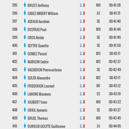
395
M0
00:41:28
BRIZET
Anthony
396
JU
00:41:31
CADEZ-IMBERT
William
397
SE
00:41:40
ASFAUX
Aurelien
398
M9
00:41:44
DESTRAS
Paul
399
SE
00:41:49
CROS
Alcide
400
SE
00:41:50
SEYTRE
Quentin
401
M3
00:42:11
GOMEZ
Pascal
402
M2
00:42:37
MARCON
Cedric
403
SE
00:42:49
VACHERON
Pierre-antoine
404
M2
00:43:11
SOLER
Alexandre
405
M1
00:43:12
FRIEDERICK
Laurent
406
ES
00:43:16
LANONE
Maxence
407
M0
00:43:22
JOUBERT
Yann
408
SE
00:43:27
ORIOL
Aymeric
409
M0
00:43:45
BRUEL
Thomas
410
JU
00:44:05
DURIEUX GOUTTE
Guillaume