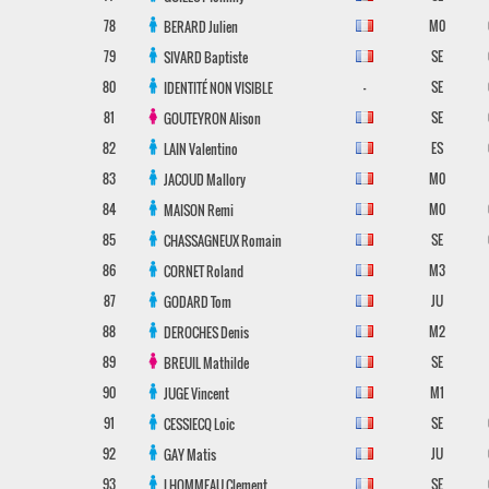
78
M0
BERARD
Julien
79
SE
SIVARD
Baptiste
80
-
SE
IDENTITÉ NON VISIBLE
81
SE
GOUTEYRON
Alison
82
ES
LAIN
Valentino
83
M0
JACOUD
Mallory
84
M0
MAISON
Remi
85
SE
CHASSAGNEUX
Romain
86
M3
CORNET
Roland
87
JU
GODARD
Tom
88
M2
DEROCHES
Denis
89
SE
BREUIL
Mathilde
90
M1
JUGE
Vincent
91
SE
CESSIECQ
Loic
92
JU
GAY
Matis
93
SE
LHOMMEAU
Clement