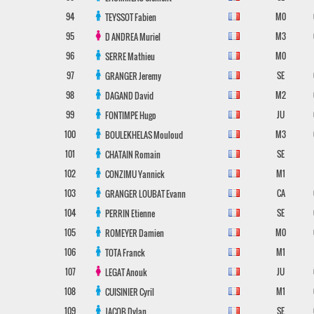
94
M0
TEYSSOT
Fabien
95
M3
D ANDREA
Muriel
96
M0
SERRE
Mathieu
97
SE
GRANGER
Jeremy
98
M2
DAGAND
David
99
JU
FONTIMPE
Hugo
100
M3
BOULEKHELAS
Mouloud
101
SE
CHATAIN
Romain
102
M1
CONZIMU
Yannick
103
CA
GRANGER LOUBAT
Evann
104
SE
PERRIN
Etienne
105
M0
ROMEYER
Damien
106
M1
TOTA
Franck
107
JU
LEGAT
Anouk
108
M1
CUISINIER
Cyril
109
SE
JACOB
Dylan