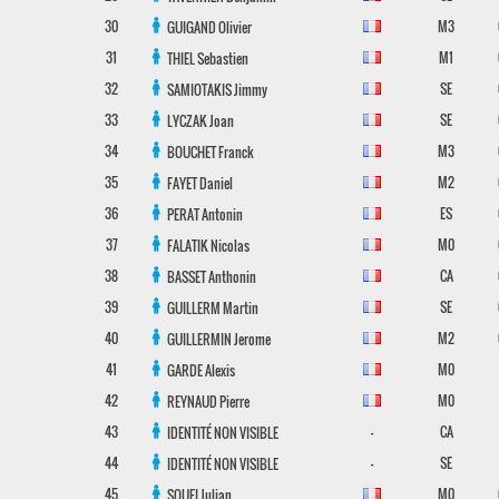
30
M3
GUIGAND
Olivier
31
M1
THIEL
Sebastien
32
SE
SAMIOTAKIS
Jimmy
33
SE
LYCZAK
Joan
34
M3
BOUCHET
Franck
35
M2
FAYET
Daniel
36
ES
PERAT
Antonin
37
M0
FALATIK
Nicolas
38
CA
BASSET
Anthonin
39
SE
GUILLERM
Martin
40
M2
GUILLERMIN
Jerome
41
M0
GARDE
Alexis
42
M0
REYNAUD
Pierre
43
-
CA
IDENTITÉ NON VISIBLE
44
-
SE
IDENTITÉ NON VISIBLE
45
M0
SOUFI
Julian