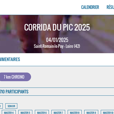
CALENDRIER
RÉS
CORRIDA DU PIC 2025
04/01/2025
Saint-Romain-le-Puy - Loire (42)
MMENTAIRES
7 km CHRONO
710 PARTICIPANTS
R
SENIOR
MASTER 4
MASTER 5
MASTER 6
MASTER 7
MASTER 8
MASTER 9
MASTER 10