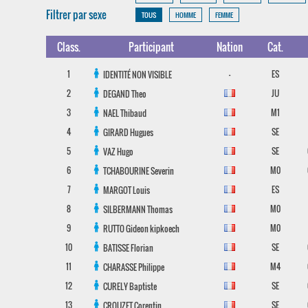
Filtrer par sexe
TOUS
HOMME
FEMME
Class.
Participant
Nation
Cat.
1
-
ES
IDENTITÉ NON VISIBLE
2
JU
DEGAND
Theo
3
M1
NAEL
Thibaud
4
SE
GIRARD
Hugues
5
SE
VAZ
Hugo
6
M0
TCHABOURINE
Severin
7
ES
MARGOT
Louis
8
M0
SILBERMANN
Thomas
9
M0
RUTTO
Gideon kipkoech
10
SE
BATISSE
Florian
11
M4
CHARASSE
Philippe
12
SE
CURELY
Baptiste
13
SE
CROUZET
Corentin