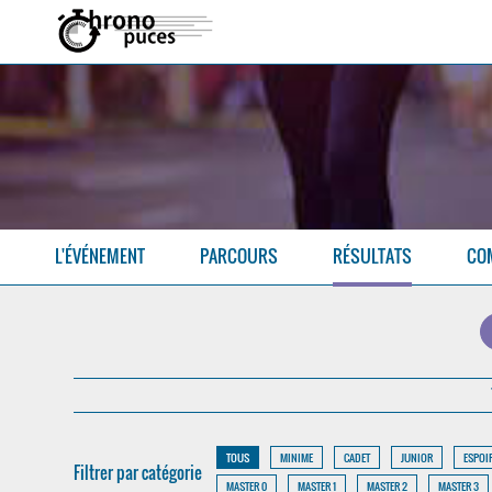
L'ÉVÉNEMENT
PARCOURS
RÉSULTATS
CO
TOUS
MINIME
CADET
JUNIOR
ESPOI
Filtrer par catégorie
MASTER 0
MASTER 1
MASTER 2
MASTER 3