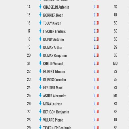
14
ES
CHASSELIN
Antonin
15
JU
BONNIER
Noah
16
SE
TOULY
Kieran
17
SE
FISCHER
Frederic
18
SE
DUPUY
Antoine
19
ES
DUMAS
Arthur
20
SE
DUMAS
Benjamin
21
M0
CHELLE
Vincent
22
ES
HUBERT
Titouan
23
SE
DUBOIS
Corentin
24
ES
HERITIER
Mael
25
M1
ASTIER
Alexandre
26
ES
MENA
Louison
27
SE
DERIGON
Benjamin
28
JU
VILLARD
Pierre
29
SE
TAVERNIER
Benjamin