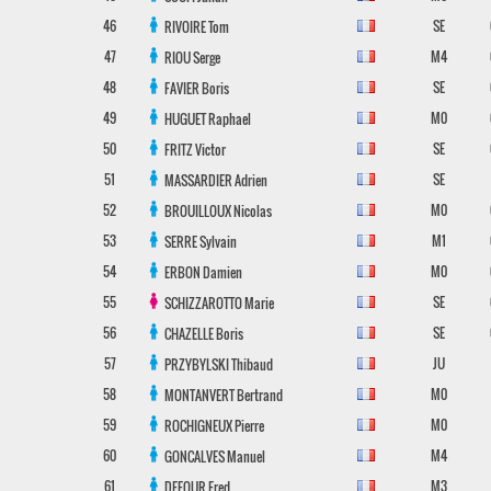
46
SE
RIVOIRE
Tom
47
M4
RIOU
Serge
48
SE
FAVIER
Boris
49
M0
HUGUET
Raphael
50
SE
FRITZ
Victor
51
SE
MASSARDIER
Adrien
52
M0
BROUILLOUX
Nicolas
53
M1
SERRE
Sylvain
54
M0
ERBON
Damien
55
SE
SCHIZZAROTTO
Marie
56
SE
CHAZELLE
Boris
57
JU
PRZYBYLSKI
Thibaud
58
M0
MONTANVERT
Bertrand
59
M0
ROCHIGNEUX
Pierre
60
M4
GONCALVES
Manuel
61
M3
DEFOUR
Fred