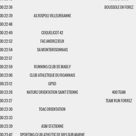
00:22:36
BOUSSOLE EN FOREZ
00:22:39
AS RISPOLI VILLEURBANNE
00:22:48
00:22:49
COQUELICOT 42
00:22:52
FAC ANDREZIEUX
00:22:54
SA MONTBRISONNAIS
00:22:57
00:22:59
RUNNING CLUB DE MABLY
00:23:06
CLUB ATHLETIQUE DU ROANNAIS
00:23:12
GPSO
00:23:26
NATURE ORIENTATION SAINT ETIENNE
400 TEAM
00:23:27
TEAM RUN FORREZ
00:23:30
TOAC ORIENTATION
00:23:33
00:23:39
ASM ST-ETIENNE
00:23:42
SPORTING CLUB ATHLETIC DE BRY-SUR-MARNE