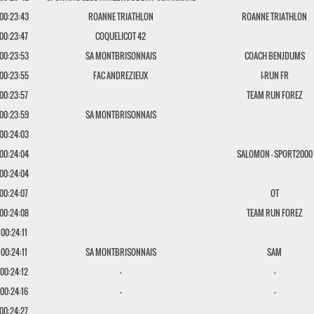
00:23:43
ROANNE TRIATHLON
ROANNE TRIATHLON
00:23:47
COQUELICOT 42
00:23:53
SA MONTBRISONNAIS
COACH BENJDUMS
00:23:55
FAC ANDREZIEUX
I-RUN FR
00:23:57
TEAM RUN FOREZ
00:23:59
SA MONTBRISONNAIS
00:24:03
00:24:04
SALOMON - SPORT2000
00:24:04
00:24:07
OT
00:24:08
TEAM RUN FOREZ
00:24:11
00:24:11
SA MONTBRISONNAIS
SAM
00:24:12
-
-
00:24:16
-
-
00:24:27