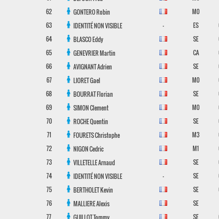
62
M0
GONTERO
Robin
63
-
ES
IDENTITÉ NON VISIBLE
64
SE
BLASCO
Eddy
65
CA
GENEVRIER
Martin
66
SE
AVIGNANT
Adrien
67
M0
LIORET
Gael
68
SE
BOURRAT
Florian
69
M0
SIMON
Clement
70
SE
ROCHE
Quentin
71
M3
FOURETS
Christophe
72
M1
NIGON
Cedric
73
SE
VILLETELLE
Arnaud
74
-
SE
IDENTITÉ NON VISIBLE
75
SE
BERTHOLET
Kevin
76
SE
MALLIERE
Alexis
77
SE
GUILLOT
Tommy