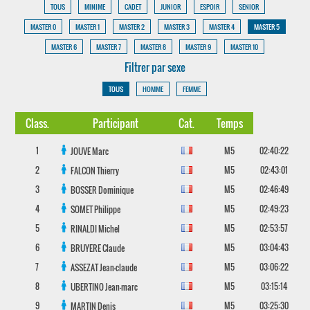
TOUS
MINIME
CADET
JUNIOR
ESPOIR
SENIOR
MASTER 0
MASTER 1
MASTER 2
MASTER 3
MASTER 4
MASTER 5
MASTER 6
MASTER 7
MASTER 8
MASTER 9
MASTER 10
Filtrer par sexe
TOUS
HOMME
FEMME
Class.
Participant
Cat.
Temps
1
M5
02:40:22
JOUVE
Marc
2
M5
02:43:01
FALCON
Thierry
3
M5
02:46:49
BOSSER
Dominique
4
M5
02:49:23
SOMET
Philippe
5
M5
02:53:57
RINALDI
Michel
6
M5
03:04:43
BRUYERE
Claude
7
M5
03:06:22
ASSEZAT
Jean-claude
8
M5
03:15:14
UBERTINO
Jean-marc
9
M5
03:25:30
MARTIN
Denis