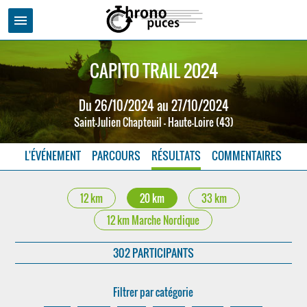
menu
CAPITO TRAIL 2024
Du 26/10/2024 au 27/10/2024
Saint-Julien Chapteuil - Haute-Loire (43)
L'ÉVÉNEMENT
PARCOURS
RÉSULTATS
COMMENTAIRES
12 km
20 km
33 km
12 km Marche Nordique
302 PARTICIPANTS
Filtrer par catégorie