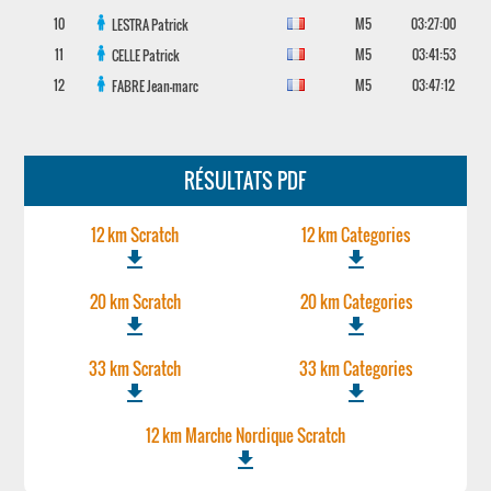
10
M5
03:27:00
LESTRA
Patrick
11
M5
03:41:53
CELLE
Patrick
12
M5
03:47:12
FABRE
Jean-marc
RÉSULTATS PDF
12 km Scratch
12 km Categories
file_download
file_download
20 km Scratch
20 km Categories
file_download
file_download
33 km Scratch
33 km Categories
file_download
file_download
12 km Marche Nordique Scratch
file_download