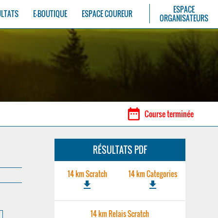
ESPACE
ULTATS
E-BOUTIQUE
ESPACE COUREUR
ORGANISATEURS
date_range
Course terminée
RÉSULTATS PDF
14 km Scratch
14 km Categories
file_download
file_download
14 km Relais Scratch