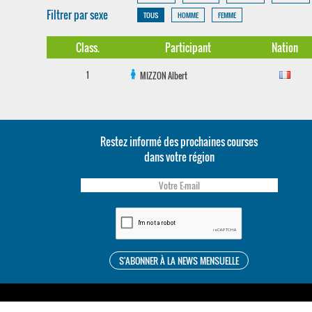
Filtrer par sexe
TOUS
HOMME
FEMME
Class.
Participant
Nation
1
MIZZON
Albert
Restez informé des prochaines courses
dans votre région