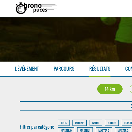
L'ÉVÉNEMENT
PARCOURS
RÉSULTATS
CO
14 km
TOUS
MINIME
CADET
JUNIOR
ESPOI
Filtrer par catégorie
MASTER 0
MASTER 1
MASTER 2
MASTER 3