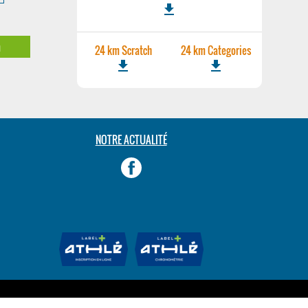
file_download
m
24 km Scratch
24 km Categories
file_download
file_download
NOTRE ACTUALITÉ