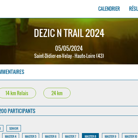
CALENDRIER
RÉS
DEZIC N TRAIL 2024
05/05/2024
Saint-Didier-en-Velay - Haute-Loire (43)
MMENTAIRES
14 km Relais
24 km
200 PARTICIPANTS
R
SENIOR
MASTER 4
MASTER 5
MASTER 6
MASTER 7
MASTER 8
MASTER 9
MASTER 10