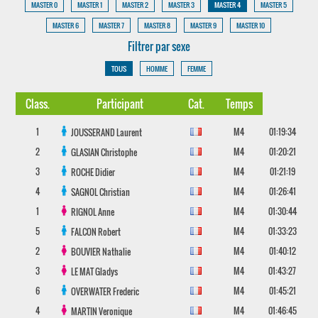
MASTER 0
MASTER 1
MASTER 2
MASTER 3
MASTER 4
MASTER 5
MASTER 6
MASTER 7
MASTER 8
MASTER 9
MASTER 10
Filtrer par sexe
TOUS
HOMME
FEMME
Class.
Participant
Cat.
Temps
1
M4
01:19:34
JOUSSERAND
Laurent
2
M4
01:20:21
GLASIAN
Christophe
3
M4
01:21:19
ROCHE
Didier
4
M4
01:26:41
SAGNOL
Christian
1
M4
01:30:44
RIGNOL
Anne
5
M4
01:33:23
FALCON
Robert
2
M4
01:40:12
BOUVIER
Nathalie
3
M4
01:43:27
LE MAT
Gladys
6
M4
01:45:21
OVERWATER
Frederic
4
M4
01:46:45
MARTIN
Veronique