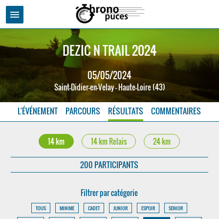
menu
DEZIC N TRAIL 2024
05/05/2024
Saint-Didier-en-Velay - Haute-Loire (43)
L'ÉVÉNEMENT
PARCOURS
RÉSULTATS
COMMENTAIRES
14 km
14 km Relais
24 km
200 PARTICIPANTS
Filtrer par catégorie
TOUS
MINIME
CADET
JUNIOR
ESPOIR
SENIOR