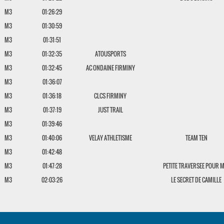
M3
01:26:29
M3
01:30:59
M3
01:31:51
M3
01:32:35
ATOUSPORTS
M3
01:32:45
AC ONDAINE FIRMINY
M3
01:36:07
M3
01:36:18
CLCS FIRMINY
M3
01:37:19
JUST TRAIL
M3
01:39:46
M3
01:40:06
VELAY ATHLETISME
TEAM TEN
M3
01:42:48
M3
01:47:28
PETITE TRAVERSEE POUR 
M3
02:03:26
LE SECRET DE CAMILLE