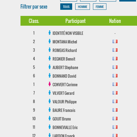
Filtrer par sexe
TOUS
HOMME
FEMME
Class.
Participant
Nation
1
-
IDENTITÉ NON VISIBLE
2
MONTANA
Michel
3
ROMEAS
Richard
4
REGNIER
Benoit
5
AUBERT
Stephane
6
BONNAND
David
1
CONVERT
Corinne
7
VILVERT
Gerard
8
VALOUR
Philippe
9
BAURE
Francois
10
GOUIT
Bruno
11
BONNEVIALLE
Eric
12
LARDON
Franck