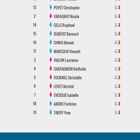
13
POYET
Christophe
2
VARAGNAT
Nicole
14
CELLE
Raphael
15
DUBOST
Bernard
16
CHIKH
Ahmed
17
MARCOUX
Vincent
3
VIALON
Laurence
4
CHATAIGNON
Nathalie
5
FOURNEL
Christelle
6
LEVET
Christel
7
EVESQUE
Isabelle
18
ANDRE
Farbrice
19
TARDY
Yves