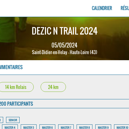
CALENDRIER
RÉS
DEZIC N TRAIL 2024
05/05/2024
Saint-Didier-en-Velay - Haute-Loire (43)
MMENTAIRES
14 km Relais
24 km
200 PARTICIPANTS
R
SENIOR
MASTER 4
MASTER 5
MASTER 6
MASTER 7
MASTER 8
MASTER 9
MASTER 10