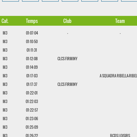
Cat.
Temps
Club
Team
M3
01:07:04
-
-
M3
01:10:50
M3
01:11:31
M3
01:12:08
CLCS FIRMINY
M3
01:14:09
M3
01:17:03
A SQUADRA RIBELLA-RIBE
M3
01:17:37
CLCS FIRMINY
M3
01:22:01
M3
01:22:03
M3
01:22:57
M3
01:23:06
M3
01:25:09
M3
01:26:22
BCDS LOISIRS