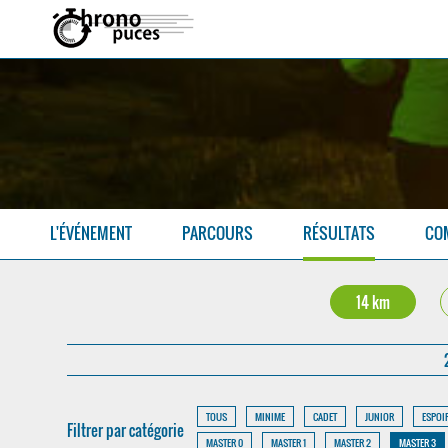
L'ÉVÉNEMENT
PARCOURS
RÉSULTATS
CO
14 km
TOUS
MINIME
CADET
JUNIOR
ESPOI
Filtrer par catégorie
MASTER 0
MASTER 1
MASTER 2
MASTER 3