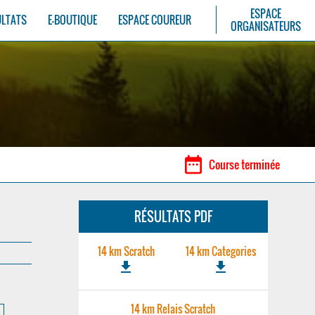
ESPACE
ULTATS
E-BOUTIQUE
ESPACE COUREUR
ORGANISATEURS
date_range
Course terminée
RÉSULTATS PDF
14 km Scratch
14 km Categories
file_download
file_download
14 km Relais Scratch