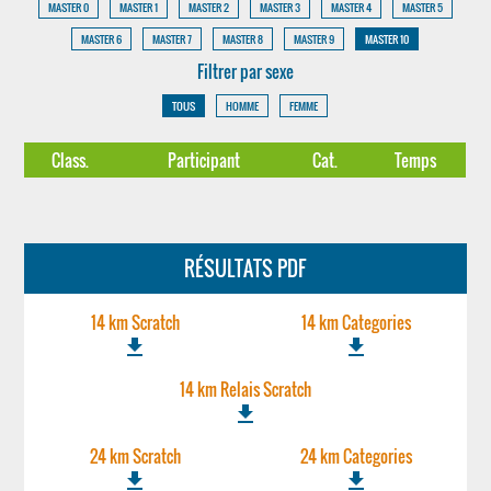
MASTER 0
MASTER 1
MASTER 2
MASTER 3
MASTER 4
MASTER 5
MASTER 6
MASTER 7
MASTER 8
MASTER 9
MASTER 10
Filtrer par sexe
TOUS
HOMME
FEMME
Class.
Participant
Cat.
Temps
RÉSULTATS PDF
14 km Scratch
14 km Categories
file_download
file_download
14 km Relais Scratch
file_download
24 km Scratch
24 km Categories
file_download
file_download