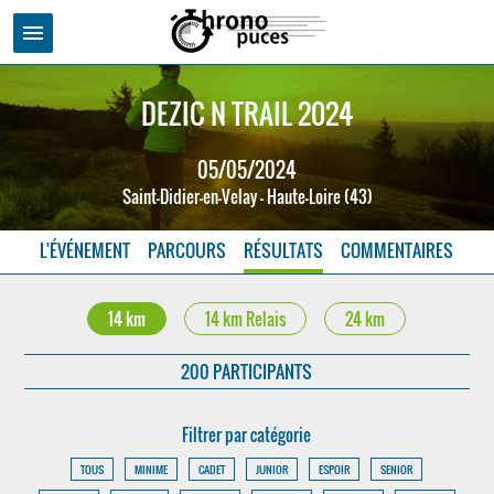
menu
DEZIC N TRAIL 2024
05/05/2024
Saint-Didier-en-Velay - Haute-Loire (43)
L'ÉVÉNEMENT
PARCOURS
RÉSULTATS
COMMENTAIRES
14 km
14 km Relais
24 km
200 PARTICIPANTS
Filtrer par catégorie
TOUS
MINIME
CADET
JUNIOR
ESPOIR
SENIOR