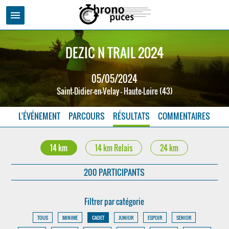
menu
DEZIC N TRAIL 2024
05/05/2024
Saint-Didier-en-Velay - Haute-Loire (43)
L'ÉVÉNEMENT
PARCOURS
RÉSULTATS
COMMENTAIRES
14 km
14 km Relais
24 km
200 PARTICIPANTS
Filtrer par catégorie
TOUS
MINIME
CADET
JUNIOR
ESPOIR
SENIOR