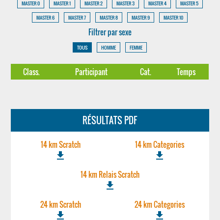
MASTER 0
MASTER 1
MASTER 2
MASTER 3
MASTER 4
MASTER 5
MASTER 6
MASTER 7
MASTER 8
MASTER 9
MASTER 10
Filtrer par sexe
TOUS
HOMME
FEMME
Class.
Participant
Cat.
Temps
RÉSULTATS PDF
14 km Scratch
14 km Categories
file_download
file_download
14 km Relais Scratch
file_download
24 km Scratch
24 km Categories
file_download
file_download