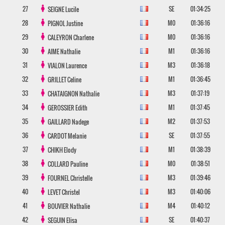
27
SE
01:34:25
SEIGNE
Lucile
28
M0
01:36:16
PIGNOL
Justine
29
M0
01:36:16
CALEYRON
Charlene
30
M1
01:36:16
AIME
Nathalie
31
M3
01:36:18
VIALON
Laurence
32
M1
01:36:45
GRILLET
Celine
33
M3
01:37:19
CHATAIGNON
Nathalie
34
M1
01:37:45
GEROSSIER
Edith
35
M2
01:37:53
GAILLARD
Nadege
36
SE
01:37:55
CARDOT
Melanie
37
M1
01:38:39
CHIKH
Elody
38
M0
01:38:51
COLLARD
Pauline
39
M3
01:39:46
FOURNEL
Christelle
40
M3
01:40:06
LEVET
Christel
41
M4
01:40:12
BOUVIER
Nathalie
42
SE
01:40:37
SEGUIN
Elisa