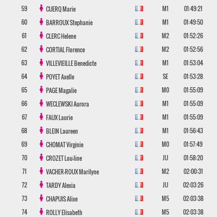
59
M1
01:49:21
CUERQ
Marie
60
M1
01:49:50
BARROUX
Stephanie
61
M2
01:52:26
CLERC
Helene
62
M2
01:52:56
CORTIAL
Florence
63
M1
01:53:04
VILLEVIEILLE
Benedicte
64
SE
01:53:28
POYET
Axelle
65
M0
01:55:09
PAGE
Magalie
66
M1
01:55:09
WECLEWSKI
Aurora
67
M1
01:55:09
FAUX
Laurie
68
M1
01:56:43
BLEIN
Laureen
69
M0
01:57:49
CHOMAT
Virginie
70
JU
01:58:20
CROZET
Lou-line
71
M2
02:00:31
VACHER-ROUX
Marilyne
72
JU
02:03:26
TARDY
Alexia
73
M5
02:03:38
CHAPUIS
Alixe
74
M5
02:03:38
ROLLY
Elisabeth