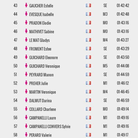
43
SE
01:42:42
GAUCHER
Estelle
44
M3
01:42:48
EVESQUE
Isabelle
45
M0
01:43:16
PRADON
Elodie
46
M0
01:43:16
MATHIVET
Sabine
47
M4
01:43:27
LE MAT
Gladys
48
SE
01:43:29
FROMENT
Estee
49
SE
01:43:50
GUICHARD
Eleonore
50
M5
01:44:08
GUICHARD
Veronique
51
SE
01:44:59
PEYRARD
Manon
52
M1
01:46:12
PREHER
Julie
53
M4
01:46:45
MARTIN
Veronique
54
SE
01:46:59
DALMUT
Darina
55
M0
01:49:14
COLLARD
Charlene
56
M1
01:49:16
CAMPANELLI
Laure
57
M1
01:49:16
CAMPANELLI CONVERS
Sylvie
58
M1
01:49:17
PERARD
Valerie