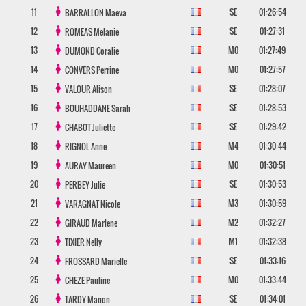
11
SE
01:26:54
BARRALLON
Maeva
12
SE
01:27:31
ROMEAS
Melanie
13
M0
01:27:49
DUMOND
Coralie
14
M0
01:27:57
CONVERS
Perrine
15
SE
01:28:07
VALOUR
Alison
16
SE
01:28:53
BOUHADDANE
Sarah
17
SE
01:29:42
CHABOT
Juliette
18
M4
01:30:44
RIGNOL
Anne
19
M0
01:30:51
AURAY
Maureen
20
SE
01:30:53
PERBEY
Julie
21
M3
01:30:59
VARAGNAT
Nicole
22
M2
01:32:27
GIRAUD
Marlene
23
M1
01:32:38
TIXIER
Nelly
24
SE
01:33:16
FROSSARD
Marielle
25
M0
01:33:44
CHEZE
Pauline
26
SE
01:34:01
TARDY
Manon