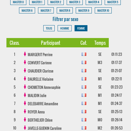
MASTER 0
MASTER 1
MASTER 2
MASTER 3
MASTER 4
MASTER 5
MASTER 6
MASTER 7
MASTER 8
MASTER 9
MASTER 10
Filtrer par sexe
TOUS
HOMME
FEMME
Class.
Participant
Cat.
Temps
1
SE
01:11:23
MARGERIT
Perrine
2
M3
01:17:37
CONVERT
Corinne
3
SE
01:21:07
CHAUDIER
Clarisse
4
M1
01:22:11
DAURELLE
Violaine
5
SE
01:23:23
CHOMETON
Anne-sophie
6
M1
01:24:17
MALIDIN
Julie
7
M1
01:24:37
DELEBARRE
Amandine
8
SE
01:25:13
ROYER
Anna
9
M0
01:26:14
BERTHELIER
Chloe
10
M2
01:26:53
JAVELLE-GUENIN
Caroline