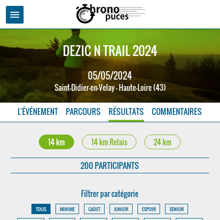
menu
DEZIC N TRAIL 2024
05/05/2024
Saint-Didier-en-Velay - Haute-Loire (43)
L'ÉVÉNEMENT
PARCOURS
RÉSULTATS
COMMENTAIRES
14 km
14 km Relais
24 km
200 PARTICIPANTS
Filtrer par catégorie
TOUS
MINIME
CADET
JUNIOR
ESPOIR
SENIOR