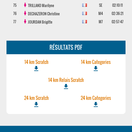
75
SE
02:10:11
TRILLAND
Marilyne
76
M4
02:36:21
DECHAZERON
Christine
77
M7
02:57:47
JOURDAN
Brigitte
RÉSULTATS PDF
14 km Scratch
14 km Categories
file_download
file_download
14 km Relais Scratch
file_download
24 km Scratch
24 km Categories
file_download
file_download