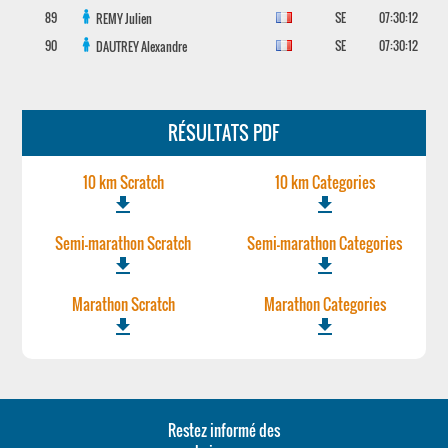
89
SE
07:30:12
REMY
Julien
90
SE
07:30:12
DAUTREY
Alexandre
RÉSULTATS PDF
10 km Scratch
10 km Categories
file_download
file_download
Semi-marathon Scratch
Semi-marathon Categories
file_download
file_download
Marathon Scratch
Marathon Categories
file_download
file_download
Restez informé des