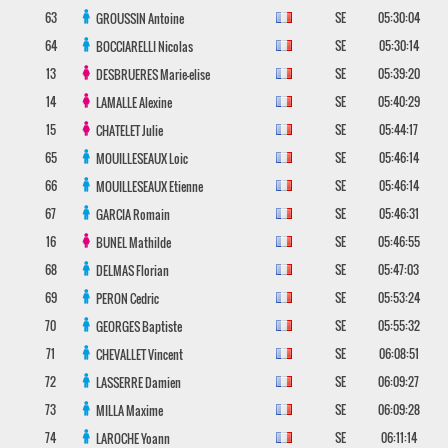
63
SE
05:30:04
GROUSSIN
Antoine
64
SE
05:30:14
BOCCIARELLI
Nicolas
13
SE
05:39:20
DESBRUERES
Marie-elise
14
SE
05:40:29
LAMALLE
Alexine
15
SE
05:44:17
CHATELET
Julie
65
SE
05:46:14
MOUILLESEAUX
Loic
66
SE
05:46:14
MOUILLESEAUX
Etienne
67
SE
05:46:31
GARCIA
Romain
16
SE
05:46:55
BUNEL
Mathilde
68
SE
05:47:03
DELMAS
Florian
69
SE
05:53:24
PERON
Cedric
70
SE
05:55:32
GEORGES
Baptiste
71
SE
06:08:51
CHEVALLET
Vincent
72
SE
06:09:27
LASSERRE
Damien
73
SE
06:09:28
MILLA
Maxime
74
SE
06:11:14
LAROCHE
Yoann