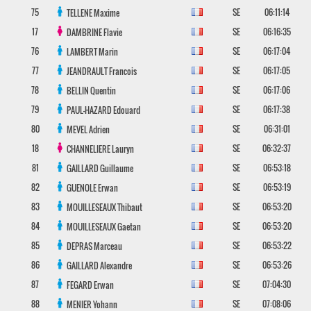
75
SE
06:11:14
TELLENE
Maxime
17
SE
06:16:35
DAMBRINE
Flavie
76
SE
06:17:04
LAMBERT
Marin
77
SE
06:17:05
JEANDRAULT
Francois
78
SE
06:17:06
BELLIN
Quentin
79
SE
06:17:38
PAUL-HAZARD
Edouard
80
SE
06:31:01
MEVEL
Adrien
18
SE
06:32:37
CHANNELIERE
Lauryn
81
SE
06:53:18
GAILLARD
Guillaume
82
SE
06:53:19
GUENOLE
Erwan
83
SE
06:53:20
MOUILLESEAUX
Thibaut
84
SE
06:53:20
MOUILLESEAUX
Gaetan
85
SE
06:53:22
DEPRAS
Marceau
86
SE
06:53:26
GAILLARD
Alexandre
87
SE
07:04:30
FEGARD
Erwan
88
SE
07:08:06
MENIER
Yohann