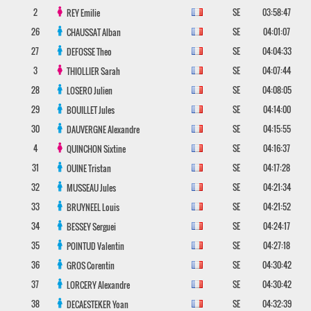
2
SE
03:58:47
REY
Emilie
26
SE
04:01:07
CHAUSSAT
Alban
27
SE
04:04:33
DEFOSSE
Theo
3
SE
04:07:44
THIOLLIER
Sarah
28
SE
04:08:05
LOSERO
Julien
29
SE
04:14:00
BOUILLET
Jules
30
SE
04:15:55
DAUVERGNE
Alexandre
4
SE
04:16:37
QUINCHON
Sixtine
31
SE
04:17:28
OUINE
Tristan
32
SE
04:21:34
MUSSEAU
Jules
33
SE
04:21:52
BRUYNEEL
Louis
34
SE
04:24:17
BESSEY
Serguei
35
SE
04:27:18
POINTUD
Valentin
36
SE
04:30:42
GROS
Corentin
37
SE
04:30:42
LORCERY
Alexandre
38
SE
04:32:39
DECAESTEKER
Yoan