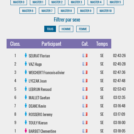
MASTER 0
MASTER 1
MASTER 2
MASTER 3
MASTER 4
MASTER 5
MASTER 6
MASTER 7
MASTER 8
MASTER 9
MASTER 10
Filtrer par sexe
TOUS
HOMME
FEMME
Class.
Participant
Cat.
Temps
1
SE
02:43:26
SEURAT
Florian
2
SE
02:45:28
VAZ
Hugo
3
SE
02:47:36
WEICHERT
Francois-olivier
4
SE
02:47:48
LYCZAK
Joan
5
SE
02:53:43
LEBRUN
Renaud
6
SE
03:12:35
MALLET
Gaetan
7
SE
03:16:48
DEANE
Kevin
8
SE
03:17:09
ROSSERO
Jeremy
9
SE
03:18:00
TOULY
Kieran
1
SE
03:18:05
BARBET
Clementine