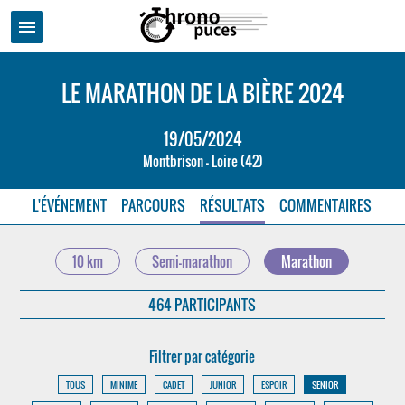
menu
LE MARATHON DE LA BIÈRE 2024
19/05/2024
Montbrison - Loire (42)
L'ÉVÉNEMENT
PARCOURS
RÉSULTATS
COMMENTAIRES
10 km
Semi-marathon
Marathon
464 PARTICIPANTS
Filtrer par catégorie
TOUS
MINIME
CADET
JUNIOR
ESPOIR
SENIOR