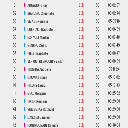
8
SE
05:02:07
ARGAUD
Fanny
52
SE
05:02:40
MARCELO
Simonato
53
SE
05:05:18
VIZADE
Romain
54
SE
05:06:59
CRENIAUT
Baptiste
55
SE
05:07:48
ESNAULT
Martin
56
SE
05:07:49
BENTHO
Cedric
57
SE
05:08:47
PILLET
Baptiste
58
SE
05:08:59
VERMOT-DESROCHES
Victor
9
SE
05:11:24
TEIXEIRA
Anabelle
59
SE
05:18:02
GAUVIN
Fabien
10
SE
05:18:33
FLEURY
Laura
11
SE
05:25:52
BEAL
Morgane
60
SE
05:29:38
TIXIER
Romain
61
SE
05:29:38
SOMBSTAY
Raphael
62
SE
05:29:38
DASSIEU
Damien
12
SE
05:30:03
FONTROUBADE
Camille