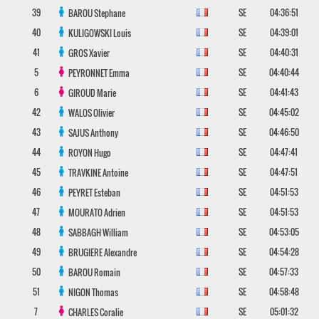
39
SE
04:36:51
BAROU
Stephane
40
SE
04:39:01
KULIGOWSKI
Louis
41
SE
04:40:31
GROS
Xavier
5
SE
04:40:44
PEYRONNET
Emma
6
SE
04:41:43
GIROUD
Marie
42
SE
04:45:02
WALOS
Olivier
43
SE
04:46:50
SAJUS
Anthony
44
SE
04:47:41
ROYON
Hugo
45
SE
04:47:51
TRAVKINE
Antoine
46
SE
04:51:53
PEYRET
Esteban
47
SE
04:51:53
MOURATO
Adrien
48
SE
04:53:05
SABBAGH
William
49
SE
04:54:28
BRUGIERE
Alexandre
50
SE
04:57:33
BAROU
Romain
51
SE
04:58:48
NIGON
Thomas
7
SE
05:01:32
CHARLES
Coralie