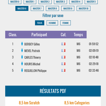
MASTER 0
MASTER 1
MASTER 2
MASTER 3
MASTER 4
MASTER 5
MASTER 6
MASTER 7
MASTER 8
MASTER 9
MASTER 10
Filtrer par sexe
TOUS
HOMME
FEMME
Class.
Participant
Cat.
Temps
1
M6
01:59:52
BERBEY
Gilles
2
M6
02:09:19
MEVEL
Patrick
3
M6
02:10:48
CARLES
Thierry
4
M6
02:29:18
HOURS
Michel
5
M6
02:33:46
REGUILLON
Philippe
RÉSULTATS PDF
8,5 km Scratch
8,5 km Categories