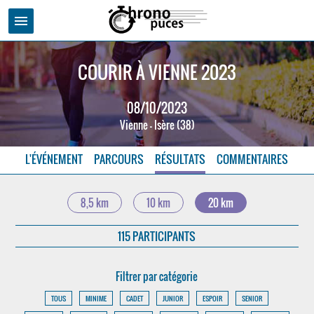
menu
COURIR À VIENNE 2023
08/10/2023
Vienne - Isère (38)
L'ÉVÉNEMENT
PARCOURS
RÉSULTATS
COMMENTAIRES
8,5 km
10 km
20 km
115 PARTICIPANTS
Filtrer par catégorie
TOUS
MINIME
CADET
JUNIOR
ESPOIR
SENIOR