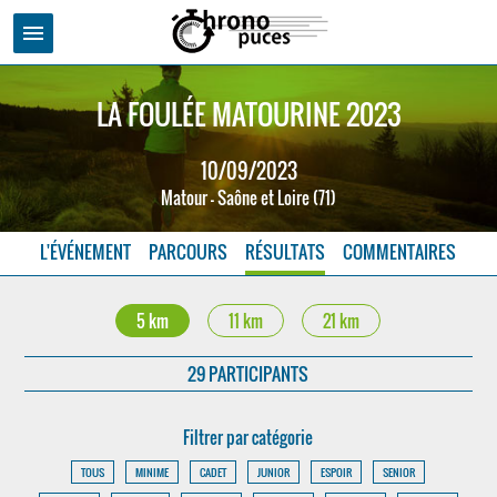
menu
LA FOULÉE MATOURINE 2023
10/09/2023
Matour - Saône et Loire (71)
L'ÉVÉNEMENT
PARCOURS
RÉSULTATS
COMMENTAIRES
5 km
11 km
21 km
29 PARTICIPANTS
Filtrer par catégorie
TOUS
MINIME
CADET
JUNIOR
ESPOIR
SENIOR