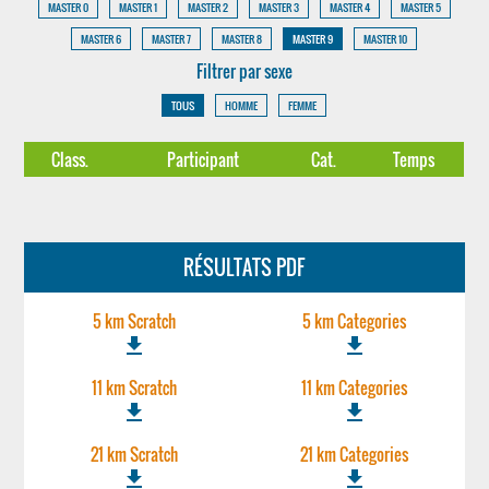
MASTER 0
MASTER 1
MASTER 2
MASTER 3
MASTER 4
MASTER 5
MASTER 6
MASTER 7
MASTER 8
MASTER 9
MASTER 10
Filtrer par sexe
TOUS
HOMME
FEMME
Class.
Participant
Cat.
Temps
RÉSULTATS PDF
5 km Scratch
5 km Categories
file_download
file_download
11 km Scratch
11 km Categories
file_download
file_download
21 km Scratch
21 km Categories
file_download
file_download