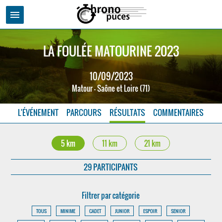
menu
LA FOULÉE MATOURINE 2023
10/09/2023
Matour - Saône et Loire (71)
L'ÉVÉNEMENT
PARCOURS
RÉSULTATS
COMMENTAIRES
5 km
11 km
21 km
29 PARTICIPANTS
Filtrer par catégorie
TOUS
MINIME
CADET
JUNIOR
ESPOIR
SENIOR