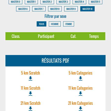
MASTER 0
MASTER 1
MASTER 2
MASTER 3
MASTER 4
MASTER 5
MASTER 6
MASTER 7
MASTER 8
MASTER 9
MASTER 10
Filtrer par sexe
TOUS
HOMME
FEMME
Class.
Participant
Cat.
Temps
RÉSULTATS PDF
5 km Scratch
5 km Categories
file_download
file_download
11 km Scratch
11 km Categories
file_download
file_download
21 km Scratch
21 km Categories
file_download
file_download