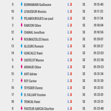
9
SE
01:15:40
BONNAMAIN
Guillaume
10
SE
01:17:33
LEVASSEUR
Nicolas
11
SE
01:17:34
PELAMOURGUES
Leo paul
3
SE
01:18:04
RANCON
Chloe
12
SE
01:18:56
CHANAL
Jonathan
4
SE
01:20:07
ROUMAZEILLES
Anais
13
SE
01:20:27
ALLEGRE
Romain
14
SE
01:22:03
GONZALEZ
Remi
5
SE
01:22:38
CASTELOT
Maona
6
SE
01:29:33
ARNAUD
Chloe
15
SE
01:31:34
AVIT
Adrien
7
SE
01:31:39
REY
Carine
16
SE
01:32:51
TEYSSIER
Danny
17
SE
01:33:01
EL FALLAHI
Yassine
18
SE
01:33:31
TRINCAL
Remi
8
SE
01:33:48
PASTEUR GARCIA
Charline