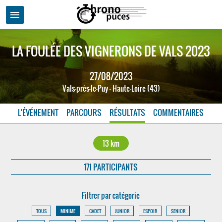
menu
LA FOULÉE DES VIGNERONS DE VALS 2023
27/08/2023
Vals-près-le-Puy - Haute-Loire (43)
L'ÉVÉNEMENT
PARCOURS
RÉSULTATS
COMMENTAIRES
13 km
171 PARTICIPANTS
Filtrer par catégorie
TOUS
MINIME
CADET
JUNIOR
ESPOIR
SENIOR