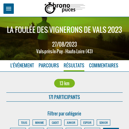
menu
LA FOULÉE DES VIGNERONS DE VALS 2023
27/08/2023
Vals-près-le-Puy - Haute-Loire (43)
L'ÉVÉNEMENT
PARCOURS
RÉSULTATS
COMMENTAIRES
13 km
171 PARTICIPANTS
Filtrer par catégorie
TOUS
MINIME
CADET
JUNIOR
ESPOIR
SENIOR