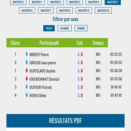
MASTER 0
MASTER 1
MASTER 2
MASTER 3
MASTER 4
MASTER 5
MASTER 6
MASTER 7
MASTER 8
MASTER 9
MASTER 10
Filtrer par sexe
TOUS
HOMME
FEMME
Class.
Participant
Cat.
Temps
1
M5
01:22:22
IMBERT
Pierre
2
M5
01:26:53
GIROUD
Jean pierre
1
M5
01:30:34
BUFFELARD
Sophie
2
M5
01:33:56
DIOUDONNAT
Chantal
3
M5
01:41:10
DUFOUR
Patrick
4
M5
01:43:10
BORIE
Gilles
RÉSULTATS PDF