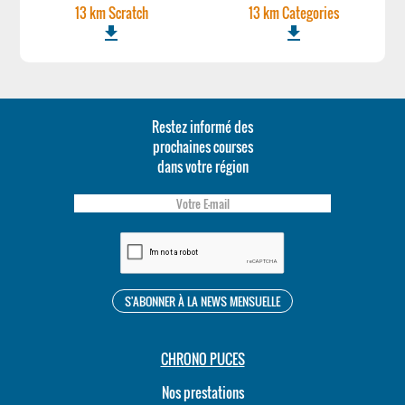
13 km Scratch
13 km Categories
file_download
file_download
Restez informé des
prochaines courses
dans votre région
CHRONO PUCES
Nos prestations