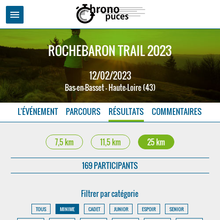
menu
ROCHEBARON TRAIL 2023
12/02/2023
Bas-en-Basset - Haute-Loire (43)
L'ÉVÉNEMENT
PARCOURS
RÉSULTATS
COMMENTAIRES
7,5 km
11,5 km
25 km
169 PARTICIPANTS
Filtrer par catégorie
TOUS
MINIME
CADET
JUNIOR
ESPOIR
SENIOR