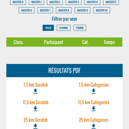
MASTER 0
MASTER 1
MASTER 2
MASTER 3
MASTER 4
MASTER 5
MASTER 6
MASTER 7
MASTER 8
MASTER 9
MASTER 10
Filtrer par sexe
TOUS
HOMME
FEMME
Class.
Participant
Cat.
Temps
RÉSULTATS PDF
7,5 km Scratch
7,5 km Categories
file_download
file_download
11,5 km Scratch
11,5 km Categories
file_download
file_download
25 km Scratch
25 km Categories
file_download
file_download