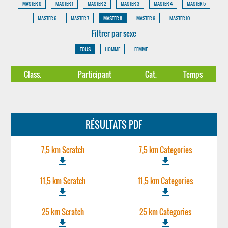
MASTER 0
MASTER 1
MASTER 2
MASTER 3
MASTER 4
MASTER 5
MASTER 6
MASTER 7
MASTER 8
MASTER 9
MASTER 10
Filtrer par sexe
TOUS
HOMME
FEMME
Class.
Participant
Cat.
Temps
RÉSULTATS PDF
7,5 km Scratch
7,5 km Categories
file_download
file_download
11,5 km Scratch
11,5 km Categories
file_download
file_download
25 km Scratch
25 km Categories
file_download
file_download