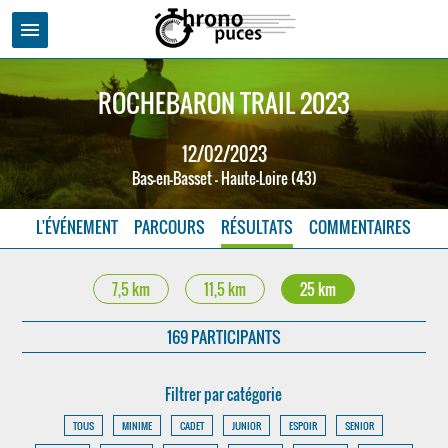
menu
ROCHEBARON TRAIL 2023
12/02/2023
Bas-en-Basset - Haute-Loire (43)
L'ÉVÉNEMENT
PARCOURS
RÉSULTATS
COMMENTAIRES
7,5 km
11,5 km
25 km
169 PARTICIPANTS
Filtrer par catégorie
TOUS
MINIME
CADET
JUNIOR
ESPOIR
SENIOR