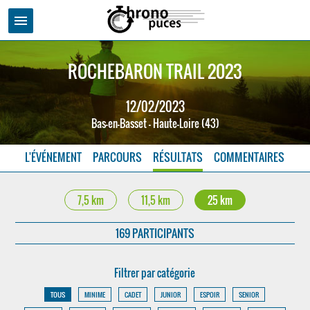
menu
ROCHEBARON TRAIL 2023
12/02/2023
Bas-en-Basset - Haute-Loire (43)
L'ÉVÉNEMENT
PARCOURS
RÉSULTATS
COMMENTAIRES
7,5 km
11,5 km
25 km
169 PARTICIPANTS
Filtrer par catégorie
TOUS
MINIME
CADET
JUNIOR
ESPOIR
SENIOR