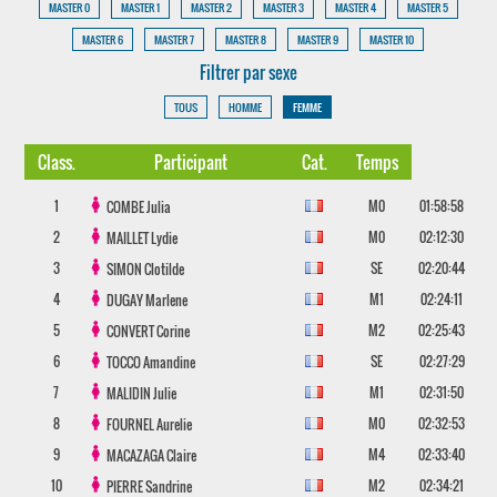
MASTER 0
MASTER 1
MASTER 2
MASTER 3
MASTER 4
MASTER 5
MASTER 6
MASTER 7
MASTER 8
MASTER 9
MASTER 10
Filtrer par sexe
TOUS
HOMME
FEMME
Class.
Participant
Cat.
Temps
1
M0
01:58:58
COMBE
Julia
2
M0
02:12:30
MAILLET
Lydie
3
SE
02:20:44
SIMON
Clotilde
4
M1
02:24:11
DUGAY
Marlene
5
M2
02:25:43
CONVERT
Corine
6
SE
02:27:29
TOCCO
Amandine
7
M1
02:31:50
MALIDIN
Julie
8
M0
02:32:53
FOURNEL
Aurelie
9
M4
02:33:40
MACAZAGA
Claire
10
M2
02:34:21
PIERRE
Sandrine