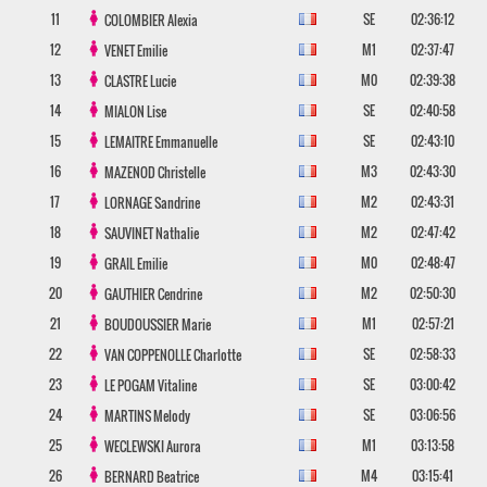
11
SE
02:36:12
COLOMBIER
Alexia
12
M1
02:37:47
VENET
Emilie
13
M0
02:39:38
CLASTRE
Lucie
14
SE
02:40:58
MIALON
Lise
15
SE
02:43:10
LEMAITRE
Emmanuelle
16
M3
02:43:30
MAZENOD
Christelle
17
M2
02:43:31
LORNAGE
Sandrine
18
M2
02:47:42
SAUVINET
Nathalie
19
M0
02:48:47
GRAIL
Emilie
20
M2
02:50:30
GAUTHIER
Cendrine
21
M1
02:57:21
BOUDOUSSIER
Marie
22
SE
02:58:33
VAN COPPENOLLE
Charlotte
23
SE
03:00:42
LE POGAM
Vitaline
24
SE
03:06:56
MARTINS
Melody
25
M1
03:13:58
WECLEWSKI
Aurora
26
M4
03:15:41
BERNARD
Beatrice