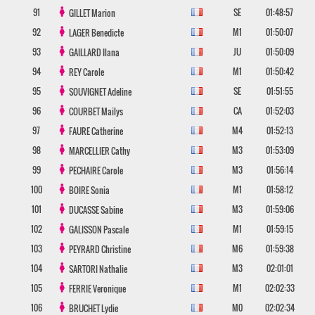
91
SE
01:48:57
GILLET
Marion
92
M1
01:50:07
LAGER
Benedicte
93
JU
01:50:09
GAILLARD
Ilana
94
M1
01:50:42
REY
Carole
95
SE
01:51:55
SOUVIGNET
Adeline
96
CA
01:52:03
COURBET
Mailys
97
M4
01:52:13
FAURE
Catherine
98
M3
01:53:09
MARCELLIER
Cathy
99
M3
01:56:14
PECHAIRE
Carole
100
M1
01:58:12
BOIRE
Sonia
101
M3
01:59:06
DUCASSE
Sabine
102
M1
01:59:15
GALISSON
Pascale
103
M6
01:59:38
PEYRARD
Christine
104
M3
02:01:01
SARTORI
Nathalie
105
M1
02:02:33
FERRIE
Veronique
106
M0
02:02:34
BRUCHET
Lydie