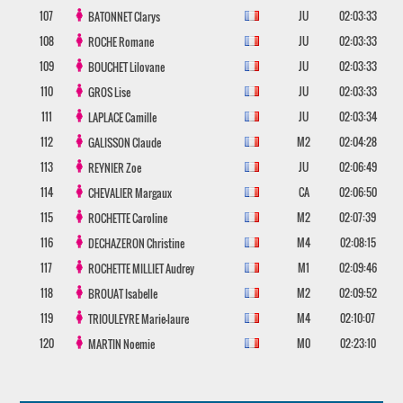
107
JU
02:03:33
BATONNET
Clarys
108
JU
02:03:33
ROCHE
Romane
109
JU
02:03:33
BOUCHET
Lilovane
110
JU
02:03:33
GROS
Lise
111
JU
02:03:34
LAPLACE
Camille
112
M2
02:04:28
GALISSON
Claude
113
JU
02:06:49
REYNIER
Zoe
114
CA
02:06:50
CHEVALIER
Margaux
115
M2
02:07:39
ROCHETTE
Caroline
116
M4
02:08:15
DECHAZERON
Christine
117
M1
02:09:46
ROCHETTE MILLIET
Audrey
118
M2
02:09:52
BROUAT
Isabelle
119
M4
02:10:07
TRIOULEYRE
Marie-laure
120
M0
02:23:10
MARTIN
Noemie