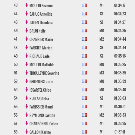
43
M1
01:34:17
MOULIN
Severine
44
SE
01:34:23
SAHUC
Anne-lise
45
SE
01:34:27
JULIEN
Theodora
46
M0
01:34:35
BRUN
Nelly
47
M2
01:34:44
CHABRIER
Marie
48
SE
01:34:44
FARGIER
Marion
49
SE
01:35:16
RICHAUD
Jade
50
M0
01:35:25
MOULIN
Mathilde
51
M3
01:35:35
TRIOULEYRE
Severine
52
M0
01:35:39
GERENTES
Laurie
53
M0
01:35:40
ISSARTEL
Chloe
54
SE
01:36:03
ROLLAND
Elsa
55
M1
01:36:31
FARISSIER
Maud
56
M2
01:36:33
REYMOND
Laetitia
57
M1
01:36:35
CHARBONNEL
Celine
58
M1
01:37:11
GALLON
Karine