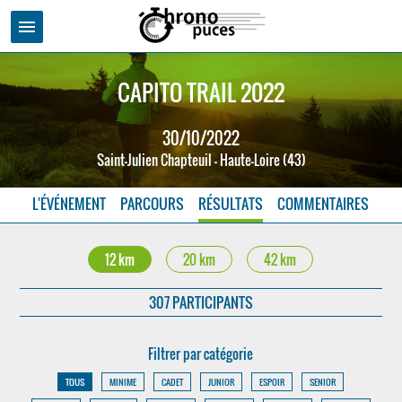
menu
CAPITO TRAIL 2022
30/10/2022
Saint-Julien Chapteuil - Haute-Loire (43)
L'ÉVÉNEMENT
PARCOURS
RÉSULTATS
COMMENTAIRES
12 km
20 km
42 km
307 PARTICIPANTS
Filtrer par catégorie
TOUS
MINIME
CADET
JUNIOR
ESPOIR
SENIOR