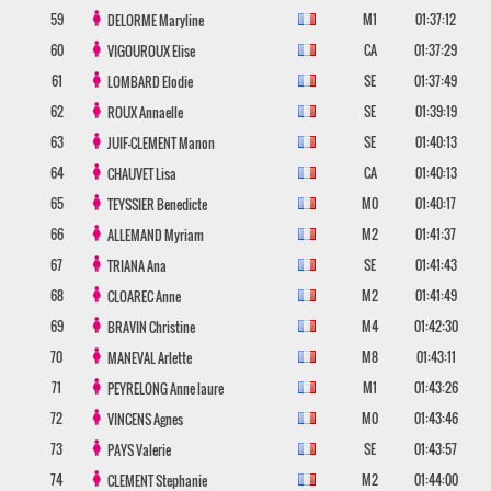
59
M1
01:37:12
DELORME
Maryline
60
CA
01:37:29
VIGOUROUX
Elise
61
SE
01:37:49
LOMBARD
Elodie
62
SE
01:39:19
ROUX
Annaelle
63
SE
01:40:13
JUIF-CLEMENT
Manon
64
CA
01:40:13
CHAUVET
Lisa
65
M0
01:40:17
TEYSSIER
Benedicte
66
M2
01:41:37
ALLEMAND
Myriam
67
SE
01:41:43
TRIANA
Ana
68
M2
01:41:49
CLOAREC
Anne
69
M4
01:42:30
BRAVIN
Christine
70
M8
01:43:11
MANEVAL
Arlette
71
M1
01:43:26
PEYRELONG
Anne laure
72
M0
01:43:46
VINCENS
Agnes
73
SE
01:43:57
PAYS
Valerie
74
M2
01:44:00
CLEMENT
Stephanie