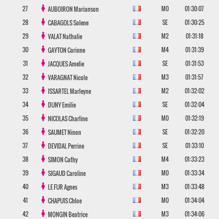
27
M0
01:30:07
AUBOIRON
Marianson
28
SE
01:30:25
CABAGOLS
Solene
29
M2
01:31:18
VALAT
Nathalie
30
M4
01:31:39
GAYTON
Corinne
31
SE
01:31:53
JACQUES
Amelie
32
M3
01:31:57
VARAGNAT
Nicole
33
M2
01:32:02
ISSARTEL
Marleyne
34
SE
01:32:04
DUNY
Emilie
35
M0
01:32:19
NICOLAS
Charline
36
SE
01:32:20
SAUMET
Ninon
37
SE
01:33:10
DEVIDAL
Perrine
38
M4
01:33:23
SIMON
Cathy
39
M0
01:33:34
SIGAUD
Caroline
40
M3
01:33:48
LE FUR
Agnes
41
M0
01:34:04
CHAPUIS
Chloe
42
M3
01:34:06
MONGIN
Beatrice