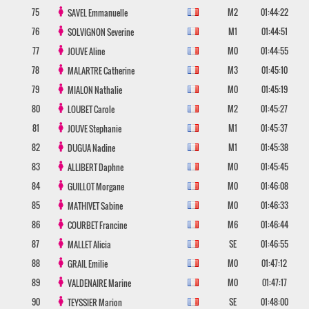
75
M2
01:44:22
SAVEL
Emmanuelle
76
M1
01:44:51
SOLVIGNON
Severine
77
M0
01:44:55
JOUVE
Aline
78
M3
01:45:10
MALARTRE
Catherine
79
M0
01:45:19
MIALON
Nathalie
80
M2
01:45:27
LOUBET
Carole
81
M1
01:45:37
JOUVE
Stephanie
82
M1
01:45:38
DUGUA
Nadine
83
M0
01:45:45
ALLIBERT
Daphne
84
M0
01:46:08
GUILLOT
Morgane
85
M0
01:46:33
MATHIVET
Sabine
86
M6
01:46:44
COURBET
Francine
87
SE
01:46:55
MALLET
Alicia
88
M0
01:47:12
GRAIL
Emilie
89
M0
01:47:17
VALDENAIRE
Marine
90
SE
01:48:00
TEYSSIER
Marion