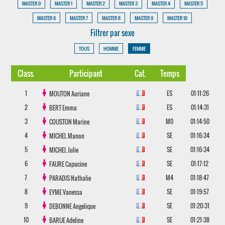
MASTER 0
MASTER 1
MASTER 2
MASTER 3
MASTER 4
MASTER 5
MASTER 6
MASTER 7
MASTER 8
MASTER 9
MASTER 10
Filtrer par sexe
TOUS
HOMME
FEMME
Class.
Participant
Cat.
Temps
1
ES
01:11:26
MOUTON
Auriane
2
ES
01:14:31
BERT
Emma
3
M0
01:14:50
COUSTON
Marine
4
SE
01:16:34
MICHEL
Manon
5
SE
01:16:34
MICHEL
Julie
6
SE
01:17:12
FAURE
Capucine
7
M4
01:18:47
PARADIS
Nathalie
8
SE
01:19:57
EYME
Vanessa
9
SE
01:20:31
DEBONNE
Angelique
10
SE
01:21:38
BARUE
Adeline