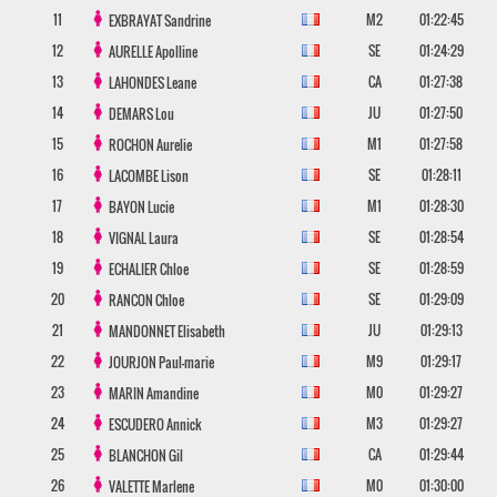
11
M2
01:22:45
EXBRAYAT
Sandrine
12
SE
01:24:29
AURELLE
Apolline
13
CA
01:27:38
LAHONDES
Leane
14
JU
01:27:50
DEMARS
Lou
15
M1
01:27:58
ROCHON
Aurelie
16
SE
01:28:11
LACOMBE
Lison
17
M1
01:28:30
BAYON
Lucie
18
SE
01:28:54
VIGNAL
Laura
19
SE
01:28:59
ECHALIER
Chloe
20
SE
01:29:09
RANCON
Chloe
21
JU
01:29:13
MANDONNET
Elisabeth
22
M9
01:29:17
JOURJON
Paul-marie
23
M0
01:29:27
MARIN
Amandine
24
M3
01:29:27
ESCUDERO
Annick
25
CA
01:29:44
BLANCHON
Gil
26
M0
01:30:00
VALETTE
Marlene