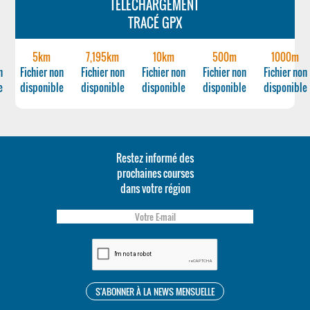
TÉLÉCHARGEMENT
TRACÉ GPX
5km
7,195km
10km
500m
1000m
n
Fichier non
Fichier non
Fichier non
Fichier non
Fichier non
e
disponible
disponible
disponible
disponible
disponible
Restez informé des
prochaines courses
dans votre région