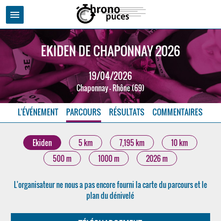
menu
EKIDEN DE CHAPONNAY 2026
19/04/2026
Chaponnay - Rhône (69)
L'ÉVÉNEMENT
PARCOURS
RÉSULTATS
COMMENTAIRES
Ekiden
5 km
7,195 km
10 km
500 m
1000 m
2026 m
L'organisateur ne nous a pas encore fourni la carte du parcours et le
plan du dénivelé