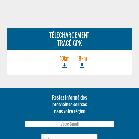
TÉLÉCHARGEMENT
TRACÉ GPX
10km
18km
file_download
file_download
Restez informé des
prochaines courses
dans votre région