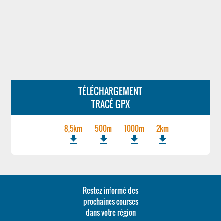
TÉLÉCHARGEMENT
TRACÉ GPX
8,5km
500m
1000m
2km
file_download
file_download
file_download
file_download
Restez informé des
prochaines courses
dans votre région