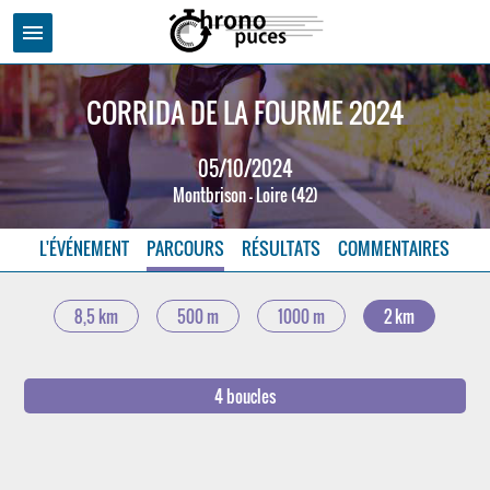
menu
CORRIDA DE LA FOURME 2024
05/10/2024
Montbrison - Loire (42)
L'ÉVÉNEMENT
PARCOURS
RÉSULTATS
COMMENTAIRES
8,5 km
500 m
1000 m
2 km
4 boucles