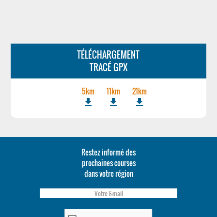
TÉLÉCHARGEMENT
TRACÉ GPX
5km
11km
21km
file_download
file_download
file_download
Restez informé des
prochaines courses
dans votre région