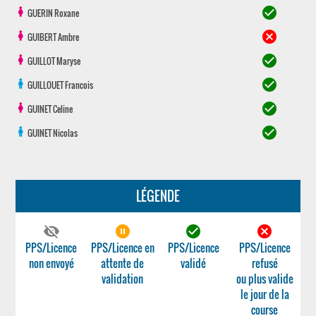
check_circle
GUERIN
Roxane
cancel
GUIBERT
Ambre
check_circle
GUILLOT
Maryse
check_circle
GUILLOUET
Francois
check_circle
GUINET
Celine
check_circle
GUINET
Nicolas
LÉGENDE
visibility_off
pause_circle_filled
check_circle
cancel
PPS/Licence
PPS/Licence en
PPS/Licence
PPS/Licence
non envoyé
attente de
validé
refusé
validation
ou plus valide
le jour de la
course