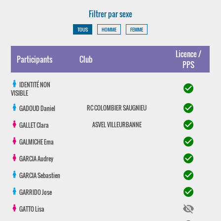
Filtrer par sexe
TOUS
HOMME
FEMME
Licence /
Participants
Club
PPS
IDENTITÉ NON
check_circle
VISIBLE
check_circle
RC COLOMBIER SAUGNIEU
GADOUD
Daniel
check_circle
ASVEL VILLEURBANNE
GALLET
Clara
check_circle
GALMICHE
Ema
check_circle
GARCIA
Audrey
check_circle
GARCIA
Sebastien
check_circle
GARRIDO
Jose
visibility_off
GATTO
Lisa