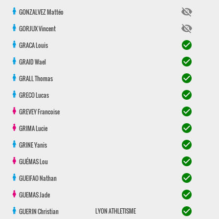
visibility_off
GONZALVEZ
Mattéo
visibility_off
GORJUX
Vincent
check_circle
GRACA
Louis
check_circle
GRAID
Wael
check_circle
GRALL
Thomas
check_circle
GRECO
Lucas
check_circle
GREVEY
Francoise
check_circle
GRIMA
Lucie
check_circle
GRINE
Yanis
check_circle
GUÉMAS
Lou
check_circle
GUEIFAO
Nathan
check_circle
GUEMAS
Jade
check_circle
LYON ATHLETISME
GUERIN
Christian