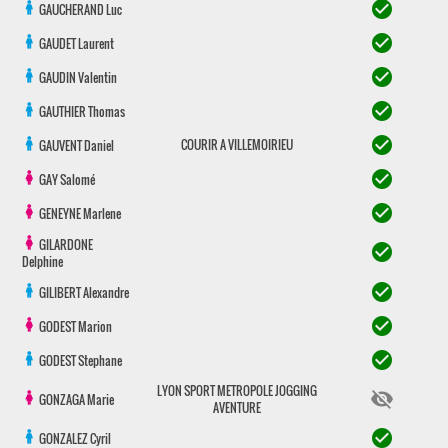
check_circle
GAUCHERAND
Luc
check_circle
GAUDET
Laurent
check_circle
GAUDIN
Valentin
check_circle
GAUTHIER
Thomas
check_circle
COURIR A VILLEMOIRIEU
GAUVENT
Daniel
check_circle
GAY
Salomé
check_circle
GENEYNE
Marlene
GILARDONE
check_circle
Delphine
check_circle
GILIBERT
Alexandre
check_circle
GODEST
Marion
check_circle
GODEST
Stephane
LYON SPORT METROPOLE JOGGING
visibility_off
GONZAGA
Marie
AVENTURE
check_circle
GONZALEZ
Cyril