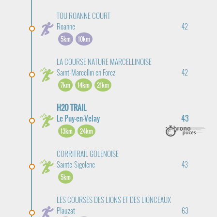
TOU ROANNE COURT
Roanne
42
5km
10km
LA COURSE NATURE MARCELLINOISE
Saint-Marcellin en Forez
42
7km
14km
21km
H2O TRAIL
Le Puy-en-Velay
43
13km
24km
CORRITRAIL GOLENOISE
Sainte-Sigolene
43
5km
LES COURSES DES LIONS ET DES LIONCEAUX
Plauzat
63