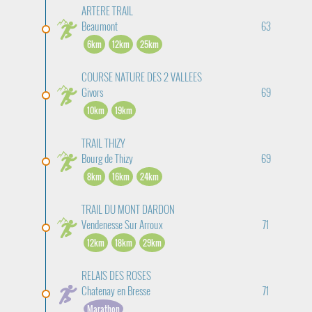
ARTERE TRAIL
Beaumont
63
6km
12km
25km
COURSE NATURE DES 2 VALLEES
Givors
69
10km
19km
TRAIL THIZY
Bourg de Thizy
69
8km
16km
24km
TRAIL DU MONT DARDON
Vendenesse Sur Arroux
71
12km
18km
29km
RELAIS DES ROSES
Chatenay en Bresse
71
Marathon