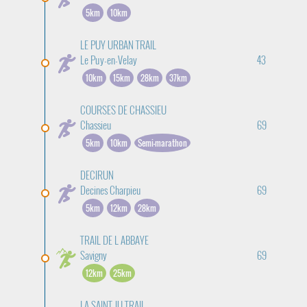
5km
10km
LE PUY URBAN TRAIL
Le Puy-en-Velay
43
10km
15km
28km
37km
COURSES DE CHASSIEU
Chassieu
69
5km
10km
Semi-marathon
DECIRUN
Decines Charpieu
69
5km
12km
28km
TRAIL DE L ABBAYE
Savigny
69
12km
25km
LA SAINT JU TRAIL