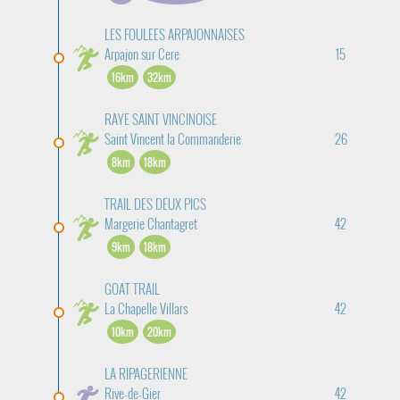
LES FOULEES ARPAJONNAISES
Arpajon sur Cere
15
16km
32km
RAYE SAINT VINCINOISE
Saint Vincent la Commanderie
26
8km
18km
TRAIL DES DEUX PICS
Margerie Chantagret
42
9km
18km
GOAT TRAIL
La Chapelle Villars
42
10km
20km
LA RIPAGERIENNE
Rive-de-Gier
42