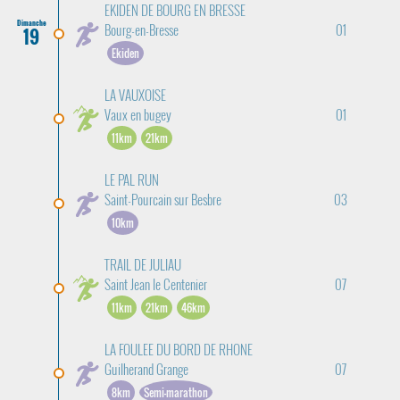
EKIDEN DE BOURG EN BRESSE
Dimanche
Bourg-en-Bresse
01
19
Ekiden
LA VAUXOISE
Vaux en bugey
01
11km
21km
LE PAL RUN
Saint-Pourcain sur Besbre
03
10km
TRAIL DE JULIAU
Saint Jean le Centenier
07
11km
21km
46km
LA FOULEE DU BORD DE RHONE
Guilherand Grange
07
8km
Semi-marathon