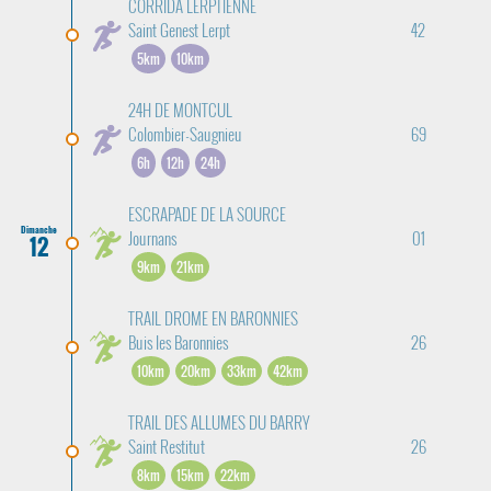
CORRIDA LERPTIENNE
Saint Genest Lerpt
42
5km
10km
24H DE MONTCUL
Colombier-Saugnieu
69
6h
12h
24h
ESCRAPADE DE LA SOURCE
Dimanche
Journans
01
12
9km
21km
TRAIL DROME EN BARONNIES
Buis les Baronnies
26
10km
20km
33km
42km
TRAIL DES ALLUMES DU BARRY
Saint Restitut
26
8km
15km
22km