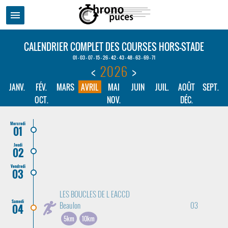
menu
CALENDRIER COMPLET DES COURSES HORS-STADE
01 - 03 - 07 - 15 - 26 - 42 - 43 - 48 - 63 - 69 - 71
<
2026
>
JANV.
FÉV.
MARS
AVRIL
MAI
JUIN
JUIL.
AOÛT
SEPT.
OCT.
NOV.
DÉC.
Mercredi
01
Jeudi
02
Vendredi
03
LES BOUCLES DE L EACCD
Samedi
Beaulon
03
04
5km
10km