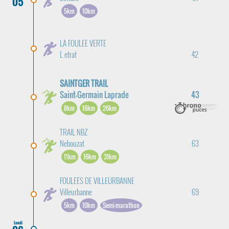
05
5km
10km
LA FOULEE VERTE
L etrat
42
SAINTGER TRAIL
Saint-Germain Laprade
43
8km
16km
26km
TRAIL NBZ
Nebouzat
63
11km
16km
31km
FOULEES DE VILLEURBANNE
Villeurbanne
69
5km
10km
Semi-marathon
Lundi