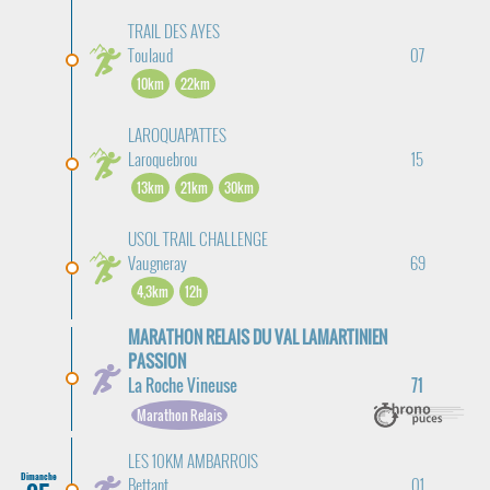
TRAIL DES AYES
Toulaud
07
10km
22km
LAROQUAPATTES
Laroquebrou
15
13km
21km
30km
USOL TRAIL CHALLENGE
Vaugneray
69
4,3km
12h
MARATHON RELAIS DU VAL LAMARTINIEN
PASSION
La Roche Vineuse
71
Marathon Relais
LES 10KM AMBARROIS
Dimanche
Bettant
01