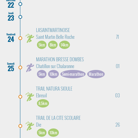
Mercredi
22
Jeudi
23
LASAINTMARTINOISE
Vendredi
Saint Martin Belle Roche
71
24
5km
8km
14km
MARATHON BRESSE DOMBES
Samedi
Chatillon sur Chalaronne
01
25
5km
10km
Semi-marathon
Marathon
TRAIL NATURA SIOULE
Ebreuil
03
8,5km
TRAIL DE LA CITE SCOLAIRE
Die
26
5km
10km