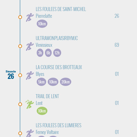
LES FOULEES DE SAINT-MICHEL
Pierrelatte
26
10km
ULTRAMONPLAISIRBYMJC
Venissieux
69
3h
6h
12h
LA COURSE DES BROTTEAUX
Dimanche
Blyes
01
26
5km
10km
20km
TRAIL DE LENT
Lent
01
10km
LES FOULEES DES LUMIERES
Ferney Voltaire
01