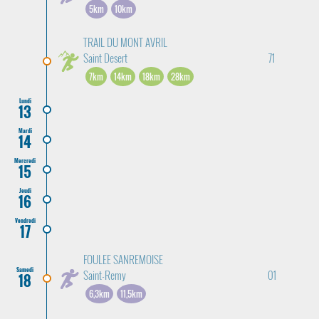
5km
10km
TRAIL DU MONT AVRIL
Saint Desert
71
7km
14km
18km
28km
Lundi
13
Mardi
14
Mercredi
15
Jeudi
16
Vendredi
17
FOULEE SANREMOISE
Samedi
Saint-Remy
01
18
6,3km
11,5km