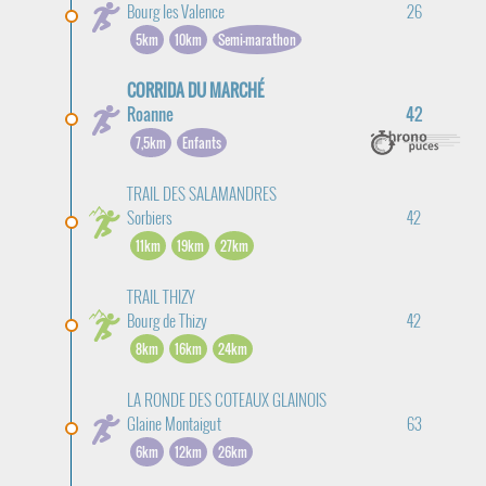
Bourg les Valence
26
5km
10km
Semi-marathon
CORRIDA DU MARCHÉ
Roanne
42
7,5km
Enfants
TRAIL DES SALAMANDRES
Sorbiers
42
11km
19km
27km
TRAIL THIZY
Bourg de Thizy
42
8km
16km
24km
LA RONDE DES COTEAUX GLAINOIS
Glaine Montaigut
63
6km
12km
26km