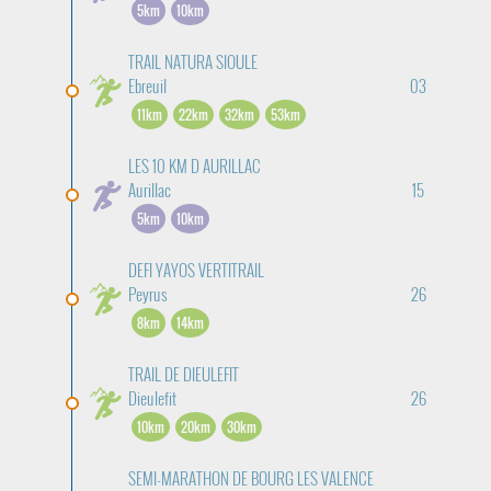
5km
10km
TRAIL NATURA SIOULE
Ebreuil
03
11km
22km
32km
53km
LES 10 KM D AURILLAC
Aurillac
15
5km
10km
DEFI YAYOS VERTITRAIL
Peyrus
26
8km
14km
TRAIL DE DIEULEFIT
Dieulefit
26
10km
20km
30km
SEMI-MARATHON DE BOURG LES VALENCE