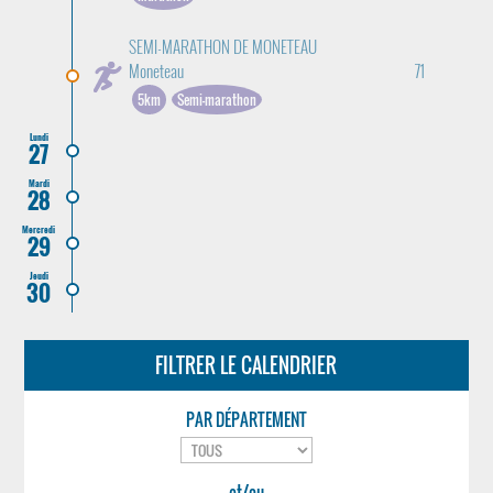
SEMI-MARATHON DE MONETEAU
Moneteau
71
5km
Semi-marathon
Lundi
27
Mardi
28
Mercredi
29
Jeudi
30
FILTRER LE CALENDRIER
PAR DÉPARTEMENT
et/ou