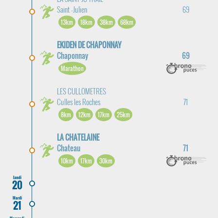
Saint -Julien
69
13km
18km
38km
68km
EKIDEN DE CHAPONNAY
Chaponnay
69
Marathon
LES CULLOMETRES
Culles les Roches
71
8km
12km
17km
25km
LA CHATELAINE
Chateau
71
10km
17km
30km
Lundi
20
Mardi
21