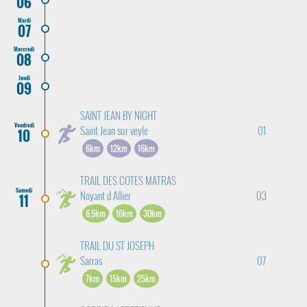
06
Mardi
07
Mercredi
08
Jeudi
09
SAINT JEAN BY NIGHT
Vendredi
Saint Jean sur veyle
01
10
6km
12km
16km
TRAIL DES COTES MATRAS
Samedi
Noyant d Allier
03
11
6,5km
16km
30km
TRAIL DU ST JOSEPH
Sarras
07
7km
15km
25km